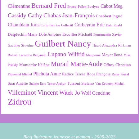
Bernard Fred
Clémentine
Cabot Meg
Brisou-Pellen Evelyne
Cassidy Cathy
Chabas Jean-François
Chabbert Ingrid
Chamblain Joris
Corbeyran Eric
Colin Fabrice
Collectif
Dahl Roald
Desplechin Marie
Dole Antoine
Escoffier Michaël
Fourquemin Xavier
Guilbert Nancy
Gauthier Séverine
Huard Alexandra
Kirkman
Lupano Wilfrid
Meyer Ilona
Robert
Lacombe Benjamin
Maupomé
Miss
Murail Marie-Aude
Montardre Hélène
Offroy Christian
Prickly
Plichota Anne
Radice Teresa
Roca François
Piquemal Michel
Ruter Pascal
Sarn Amélie
Turconi Stefano
Stalner Eric
Tenor Arthur
Van Zeveren Michel
Villeminot Vincent
Witek Jo
Wolf Cendrine
Zidrou
Blog littérature jeunesse et maman - 2005-2023