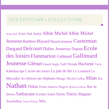
DES ÉDITEURS & COLLECTIONS
Albin Michel
Albin Michel
Actes Sud Junior
Actes Sud
Casterman
Jeunesse
Bayard
Bamboo
Bayard jeunesse
Ecole
Delcourt
Dargaud
Didier Jeunesse
Dupuis
des loisirs
Gallimard
Flammarion
Gallimard
Jeunesse
Glénat
Hachette
Gulf Stream
Grand Angle
J'ai lu
La joie de lire
L'école des loisirs
Kaléidoscope
Le Lombard
Le
Milan
Muscadier
les éditions des éléphants
Mango
Michel Lafon
Msk
Nathan
Oskar
Rageot
Rue de
Pocket Jeunesse
Robert Laffont
Sarbacane
Syros
Thierry Magnier
Soleil
Sèvres
Scrinéo
Wiz
Tourbillon
Vents d'Ouest