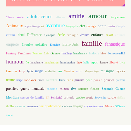
amour
amitié
adolescence
Angleterre
19ème siècle
Afrique
aventure
Animaux
conte
chat
apprentissage
art
biographie
collège
contes
Couple
enfance
deuil
école
Différence
écologie
enfants
cuisine
dystopie
écriture
enfant
famille
fantastique
enquête
Etats-Unis
Enquête policière
Entraide
histoire
Fantasy
Fantômes
Guerre
Femmes
forêt
handicap
harcèlement
hiver
homosexualité
humour
japon
île
imaginaire
imagination
Immigration
Inde
Italie
lecture
liberté
livre
magie
musique
loup
maladie
mort
Londres
lycée
mer
Meurtres
Moyen Age
mystère
nature
Noël
Paris
peur
poésie
policier
neige
New-York
nouvelles
Ours
peinture
pouvoir
première guerre mondiale
racisme
science fiction
Seconde Guerre
religion
rêve
Mondiale
secrets de famille
solitude
SF
Solidarité
sorcière
souris
Souvenirs
survie
théâtre
vie quotidienne
voyage
thriller
vacances
vengeance
violence
voyage temporel
Western
XIXème
siècle