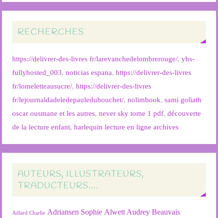
RECHERCHES
https://delivrer-des-livres fr/larevanchedelombrerouge/
,
yhs-
fullyhosted_003
,
noticias espana
,
https://delivrer-des-livres
fr/lomeletteausucre/
,
https://delivrer-des-livres
fr/lejournaldadeledepauledubouchet/
,
nolimbook
,
sami goliath
oscar ousmane et les autres
,
never sky tome 1 pdf
,
découverte
de la lecture enfant
,
harlequin lecture en ligne archives
AUTEURS, ILLUSTRATEURS,
TRADUCTEURS….
Adriansen Sophie
Alwett Audrey
Beauvais
Adlard Charlie