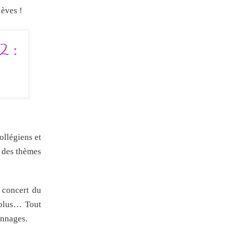
lèves !
ollégiens et
r des thèmes
u concert du
 plus… Tout
onnages.