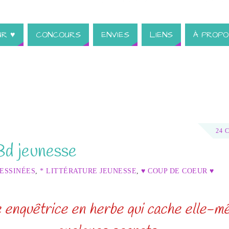
UR ♥
CONCOURS
ENVIES
LIENS
À PROPO
24 
Bd jeunesse
ESSINÉES
,
* LITTÉRATURE JEUNESSE
,
♥ COUP DE COEUR ♥
 enquêtrice en herbe qui cache elle-m