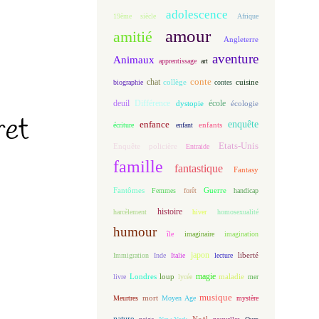
adolescence
19ème siècle
Afrique
amour
amitié
Angleterre
aventure
Animaux
apprentissage
art
conte
chat
biographie
collège
contes
cuisine
deuil
école
Différence
écologie
dystopie
ret
enfance
enquête
enfants
écriture
enfant
Etats-Unis
Enquête policière
Entraide
famille
fantastique
Fantasy
Fantômes
Guerre
Femmes
forêt
handicap
histoire
harcèlement
hiver
homosexualité
humour
île
imaginaire
imagination
japon
Immigration
Inde
Italie
lecture
liberté
magie
loup
maladie
livre
Londres
lycée
mer
musique
mort
Meurtres
Moyen Age
mystère
nature
Noël