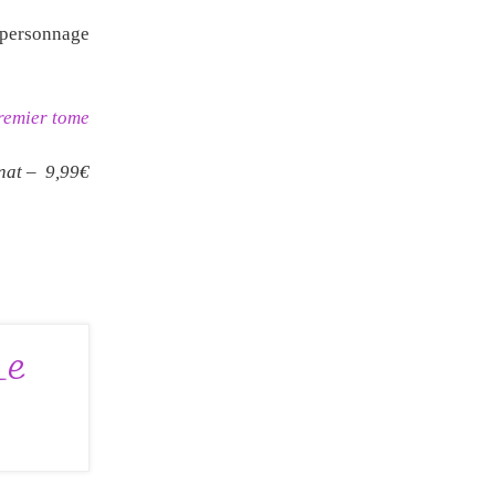
u personnage
premier tome
énat – 9,99€