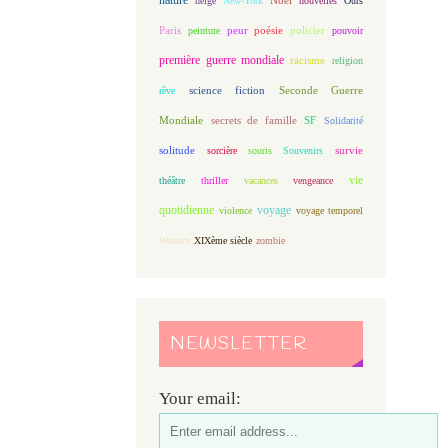
neige
New-York
nouvelles
Ours
Paris
peur
poésie
policier
peinture
pouvoir
première guerre mondiale
racisme
religion
science fiction
Seconde Guerre
rêve
Mondiale
secrets de famille
SF
Solidarité
solitude
sorcière
souris
Souvenirs
survie
vie
théâtre
thriller
vacances
vengeance
quotidienne
voyage
violence
voyage temporel
Western
XIXème siècle
zombie
NEWSLETTER
Your email: