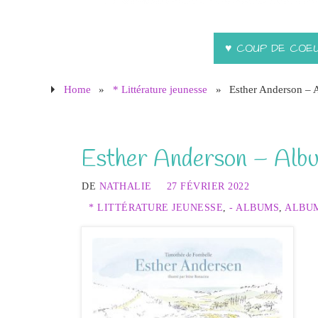
♥ COUP DE COE
Home
»
* Littérature jeunesse
»
Esther Anderson –
Esther Anderson – Alb
DE
NATHALIE
27 FÉVRIER 2022
* LITTÉRATURE JEUNESSE
,
- ALBUMS
,
ALBUM