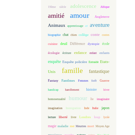
adolescence
19ème siècle
Afrique
amour
amitié
Angleterre
aventure
Animaux
apprentissage
art
conte
chat
biographie
chien
collège
contes
deuil
école
Différence
cuisine
dystopie
enfance
écologie
enfants
écriture
enfant
enquête
Etats-
Enquête policière
Entraide
famille
fantastique
Unis
Fantasy
Fantômes
Guerre
Femmes
forêt
histoire
handicap
harcèlement
hiver
humour
homosexualité
île
imaginaire
japon
imagination
Immigration
Inde
Italie
loup
lecture
liberté
livre
Londres
lycée
magie
maladie
mort
mer
Meurtres
Moyen Age
musique
nature