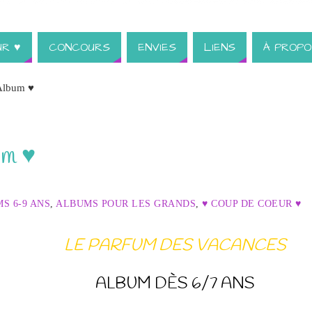
UR ♥
CONCOURS
ENVIES
LIENS
À PROPO
 Album ♥
um ♥
S 6-9 ANS
,
ALBUMS POUR LES GRANDS
,
♥ COUP DE COEUR ♥
LE PARFUM DES VACANCES
ALBUM DÈS 6/7 ANS