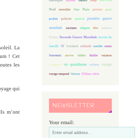
mystère
neige
New-York
Noël
Paris
peur
nouvelles
Ours
peinture
première guerre
poésie
policier
pouvoir
mondiale
racisme
science
religion
rêve
fiction
Seconde Guerre Mondiale
secrets de
famille
solitude
SF
Solidarité
sorcière
souris
oleil. La
bum ! Cet
Souvenirs
survie
théâtre
thriller
vacances
outes les
vie quotidienne
voyage
vengeance
violence
voyage temporel
Western
XIXème siècle
voyage qui
NEWSLETTER
Ils m’ont
Your email: