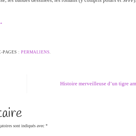
esse, les bandes dessinées, les romans (y compris polars et SFFF),
→
-PAGES :
PERMALIENS
.
Histoire merveilleuse d’un tigre 
aire
atoires sont indiqués avec
*