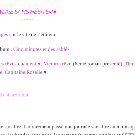
 LIRE SANS HÉSITER ♥
*****
ages
sur le site de l’éditeur
album :
Cinq minutes et des sablés
es rêves chantent ♥
,
Victoria rêve
(6ème roman présenté),
Thim
le
,
Capitaine Rosalie
♥
e sais lire. J'ai rarement passé une journée sans lire au moins 