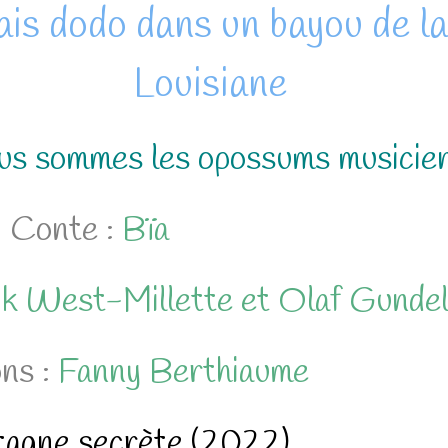
ais dodo dans un bayou de la
Louisiane
s sommes les opossums musicie
Conte :
Bïa
ik West-Millette et Olaf Gunde
ons :
Fanny Berthiaume
agne secrète (2022)