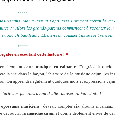
*****
nds-parents, Mama Poss et Papa Poss. Comment c’était la vie 
osaures ?? Alors les grands-parents commencent à raconter leur
ais dodo Thibaudeau… Et, bien sûr, comment ils se sont rencontr
*****
régalée
en écoutant cette histoire ! ♥
 en écoutant
cette musique entraînante
. Et grâce à quelq
re la vie dans le bayou, l’histoire de la musique cajun, les in
ttoir. On apprendra également quelques mots et expressions caju
e tarte aux pacanes avant d’aller danser au Fais dodo !”
 opossums musiciens
” devrait compter six albums musicaux
de découvrir
la musique cajun
et donne drôlement envie de dan