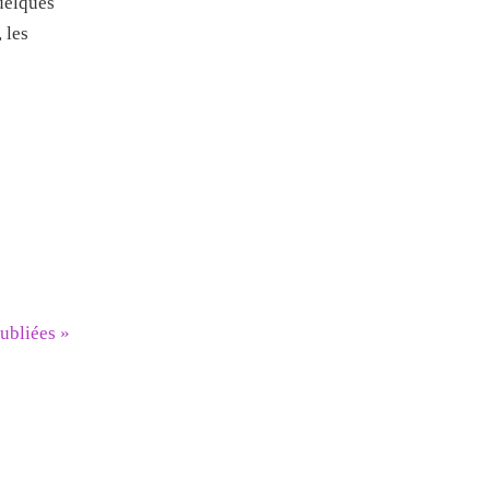
quelques
 les
oubliées
»