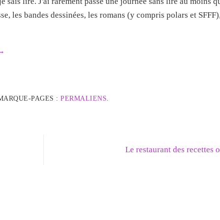
e sais lire. J'ai rarement passé une journée sans lire au moins 
esse, les bandes dessinées, les romans (y compris polars et SFFF),
→
MARQUE-PAGES :
PERMALIENS
.
Le restaurant des recettes 