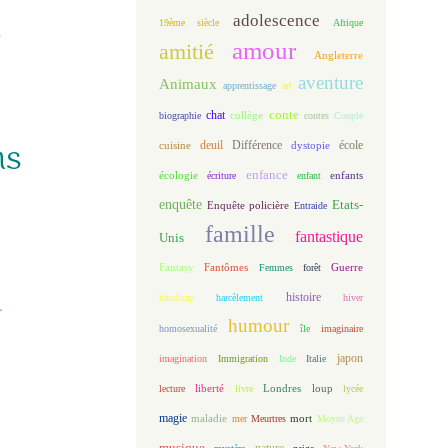
adolescence
19ème siècle
Afrique
amour
amitié
Angleterre
aventure
Animaux
apprentissage
art
conte
chat
biographie
collège
contes
Couple
ns
deuil
école
Différence
cuisine
dystopie
enfance
écologie
enfants
écriture
enfant
enquête
Etats-
Enquête policière
Entraide
famille
fantastique
Unis
Fantasy
Fantômes
Guerre
Femmes
forêt
l
histoire
handicap
harcèlement
hiver
humour
homosexualité
île
imaginaire
japon
imagination
Immigration
Inde
Italie
loup
lecture
liberté
livre
Londres
lycée
magie
maladie
mort
mer
Meurtres
Moyen Age
musique
nature