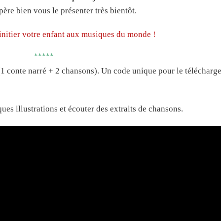
père bien vous le présenter très bientôt.
initier votre enfant aux musiques du monde !
*****
 (1 conte narré + 2 chansons). Un code unique pour le télécharg
ues illustrations et écouter des extraits de chansons.