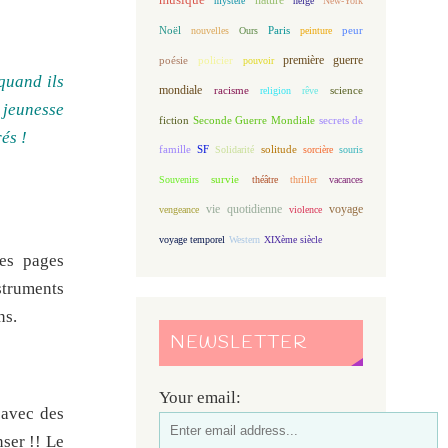
mystère
neige
New-York
Noël
Paris
peur
nouvelles
Ours
peinture
première guerre
poésie
policier
pouvoir
quand ils
mondiale
racisme
science
religion
rêve
 jeunesse
fiction
Seconde Guerre Mondiale
secrets de
és !
famille
solitude
SF
Solidarité
sorcière
souris
Souvenirs
survie
théâtre
thriller
vacances
vie quotidienne
voyage
vengeance
violence
voyage temporel
Western
XIXème siècle
ues pages
struments
ns.
NEWSLETTER
Your email:
 avec des
ser !! Le