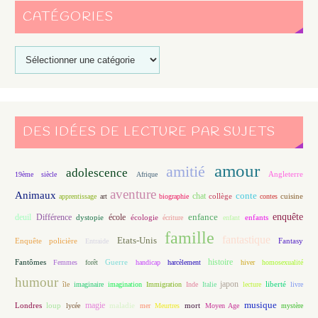
CATÉGORIES
DES IDÉES DE LECTURE PAR SUJETS
amour
amitié
adolescence
Angleterre
19ème siècle
Afrique
aventure
Animaux
conte
chat
apprentissage
art
biographie
collège
contes
cuisine
enfance
enquête
deuil
école
Différence
écologie
enfants
dystopie
écriture
enfant
famille
fantastique
Etats-Unis
Fantasy
Enquête policière
Entraide
histoire
Fantômes
Guerre
Femmes
forêt
handicap
harcèlement
hiver
homosexualité
humour
japon
île
imaginaire
imagination
Immigration
Inde
Italie
lecture
liberté
livre
magie
musique
loup
maladie
mort
Londres
lycée
mer
Meurtres
Moyen Age
mystère