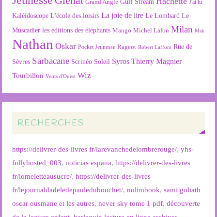
Glénat
Hachette
Gulf Stream
Grand Angle
J'ai lu
La joie de lire
L'école des loisirs
Kaléidoscope
Le Lombard
Le
Milan
Muscadier
les éditions des éléphants
Mango
Michel Lafon
Msk
Nathan
Oskar
Rageot
Rue de
Pocket Jeunesse
Robert Laffont
Sarbacane
Syros
Thierry Magnier
Soleil
Sèvres
Scrinéo
Wiz
Tourbillon
Vents d'Ouest
RECHERCHES
https://delivrer-des-livres fr/larevanchedelombrerouge/
,
yhs-
fullyhosted_003
,
noticias espana
,
https://delivrer-des-livres
fr/lomeletteausucre/
,
https://delivrer-des-livres
fr/lejournaldadeledepauledubouchet/
,
nolimbook
,
sami goliath
oscar ousmane et les autres
,
never sky tome 1 pdf
,
découverte
de la lecture enfant
,
harlequin lecture en ligne archives