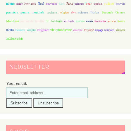
nature
Noël
Paris
peur
poésie
policier
neige
New-York
nouvelles
Ours
peinture
pouvoir
première guerre mondiale
racisme
science fiction
Seconde Guerre
religion
rêve
Mondiale
secrets de famille
solitude
SF
Solidarité
sorcière
souris
Souvenirs
survie
théâtre
vie quotidienne
voyage
thriller
vacances
vampire
vengeance
violence
voyage temporel
Western
XIXème siècle
NEWSLETTER
Your email: