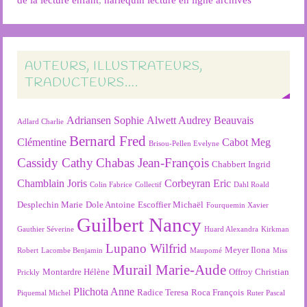
AUTEURS, ILLUSTRATEURS,
TRADUCTEURS….
Adriansen Sophie
Alwett Audrey
Beauvais
Adlard Charlie
Bernard Fred
Clémentine
Cabot Meg
Brisou-Pellen Evelyne
Cassidy Cathy
Chabas Jean-François
Chabbert Ingrid
Chamblain Joris
Corbeyran Eric
Colin Fabrice
Collectif
Dahl Roald
Desplechin Marie
Dole Antoine
Escoffier Michaël
Fourquemin Xavier
Guilbert Nancy
Gauthier Séverine
Huard Alexandra
Kirkman
Lupano Wilfrid
Meyer Ilona
Robert
Lacombe Benjamin
Maupomé
Miss
Murail Marie-Aude
Montardre Hélène
Offroy Christian
Prickly
Plichota Anne
Radice Teresa
Roca François
Piquemal Michel
Ruter Pascal