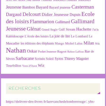
Actes Sud
Casterman
Jeunesse
Bayard
Bamboo
Bayard jeunesse
Ecole
Delcourt
Dargaud
Didier Jeunesse
Dupuis
des loisirs
Gallimard
Flammarion
Gallimard
Jeunesse
Glénat
Hachette
Gulf Stream
Grand Angle
J'ai lu
La joie de lire
L'école des loisirs
Kaléidoscope
Le Lombard
Le
Milan
Muscadier
les éditions des éléphants
Mango
Michel Lafon
Msk
Nathan
Oskar
Rageot
Rue de
Pocket Jeunesse
Robert Laffont
Sarbacane
Syros
Thierry Magnier
Soleil
Sèvres
Scrinéo
Wiz
Tourbillon
Vents d'Ouest
RECHERCHES
https://delivrer-des-livres fr/larevanchedelombrerouge/
,
yhs-