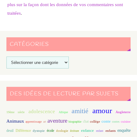
plus sur la façon dont les données de vos commentaires sont
traitées
.
CATÉGORIES
DES IDÉES DE LECTURE PAR SUJETS
amour
amitié
adolescence
Angleterre
19ème siècle
Afrique
aventure
Animaux
conte
chat
apprentissage
art
biographie
collège
contes
cuisine
enfance
enquête
deuil
école
Différence
écologie
enfants
dystopie
écriture
enfant