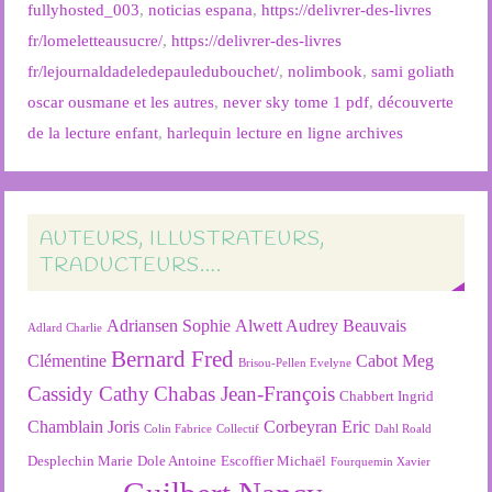
fullyhosted_003
,
noticias espana
,
https://delivrer-des-livres
fr/lomeletteausucre/
,
https://delivrer-des-livres
fr/lejournaldadeledepauledubouchet/
,
nolimbook
,
sami goliath
oscar ousmane et les autres
,
never sky tome 1 pdf
,
découverte
de la lecture enfant
,
harlequin lecture en ligne archives
AUTEURS, ILLUSTRATEURS,
TRADUCTEURS….
Adriansen Sophie
Alwett Audrey
Beauvais
Adlard Charlie
Bernard Fred
Clémentine
Cabot Meg
Brisou-Pellen Evelyne
Cassidy Cathy
Chabas Jean-François
Chabbert Ingrid
Chamblain Joris
Corbeyran Eric
Colin Fabrice
Collectif
Dahl Roald
Desplechin Marie
Dole Antoine
Escoffier Michaël
Fourquemin Xavier