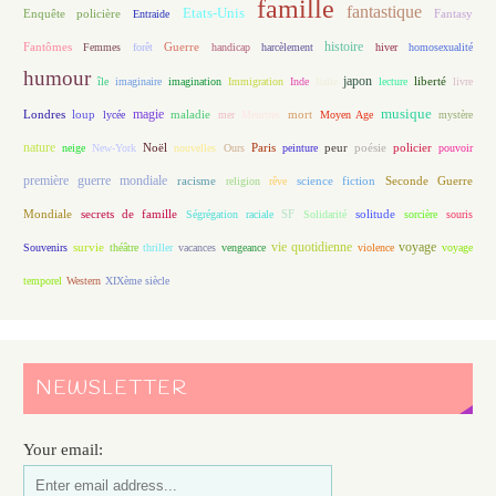
famille
fantastique
Etats-Unis
Fantasy
Enquête policière
Entraide
histoire
Fantômes
Guerre
Femmes
forêt
handicap
harcèlement
hiver
homosexualité
humour
japon
île
imaginaire
imagination
Immigration
Inde
Italie
lecture
liberté
livre
magie
musique
loup
maladie
mort
Londres
lycée
mer
Meurtres
Moyen Age
mystère
nature
Noël
Paris
peur
poésie
policier
neige
New-York
nouvelles
Ours
peinture
pouvoir
première guerre mondiale
racisme
science fiction
Seconde Guerre
religion
rêve
Mondiale
secrets de famille
solitude
Ségrégation raciale
SF
Solidarité
sorcière
souris
vie quotidienne
voyage
Souvenirs
survie
théâtre
thriller
vacances
vengeance
violence
voyage
temporel
Western
XIXème siècle
NEWSLETTER
Your email: