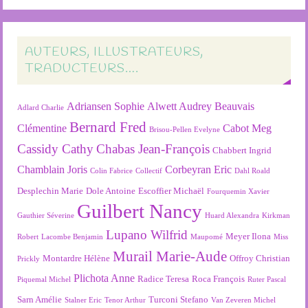
AUTEURS, ILLUSTRATEURS,
TRADUCTEURS….
Adriansen Sophie
Alwett Audrey
Beauvais
Adlard Charlie
Bernard Fred
Clémentine
Cabot Meg
Brisou-Pellen Evelyne
Cassidy Cathy
Chabas Jean-François
Chabbert Ingrid
Chamblain Joris
Corbeyran Eric
Colin Fabrice
Collectif
Dahl Roald
Desplechin Marie
Dole Antoine
Escoffier Michaël
Fourquemin Xavier
Guilbert Nancy
Gauthier Séverine
Huard Alexandra
Kirkman
Lupano Wilfrid
Meyer Ilona
Robert
Lacombe Benjamin
Maupomé
Miss
Murail Marie-Aude
Montardre Hélène
Offroy Christian
Prickly
Plichota Anne
Radice Teresa
Roca François
Piquemal Michel
Ruter Pascal
Sarn Amélie
Turconi Stefano
Stalner Eric
Tenor Arthur
Van Zeveren Michel