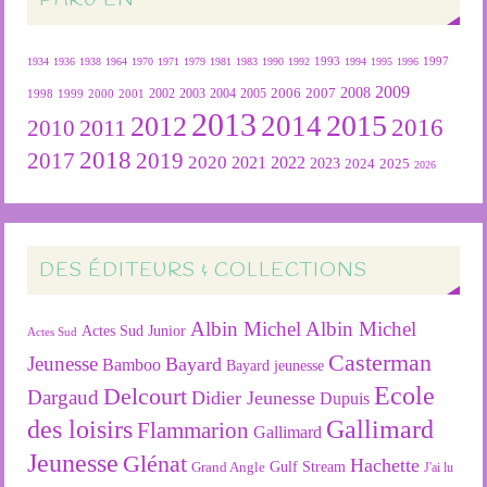
1934
1936
1938
1964
1970
1971
1979
1981
1983
1990
1992
1993
1994
1995
1996
1997
2009
2007
2008
2004
2005
2006
1999
2000
2001
2002
2003
1998
2013
2015
2012
2014
2016
2011
2010
2018
2019
2017
2020
2022
2021
2023
2024
2025
2026
DES ÉDITEURS & COLLECTIONS
Albin Michel
Albin Michel
Actes Sud Junior
Actes Sud
Casterman
Jeunesse
Bayard
Bamboo
Bayard jeunesse
Ecole
Delcourt
Dargaud
Didier Jeunesse
Dupuis
des loisirs
Gallimard
Flammarion
Gallimard
Jeunesse
Glénat
Hachette
Gulf Stream
Grand Angle
J'ai lu