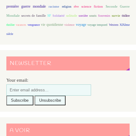
première guerre mondiale
racisme
science fiction
Seconde Guerre
religion
rêve
Mondiale
secrets de famille
solitude
SF
Solidarité
sorcière
souris
Souvenirs
survie
théâtre
vie quotidienne
voyage
thriller
vacances
vengeance
violence
voyage temporel
Western
XIXème
siècle
NEWSLETTER
Your email:
A VOIR