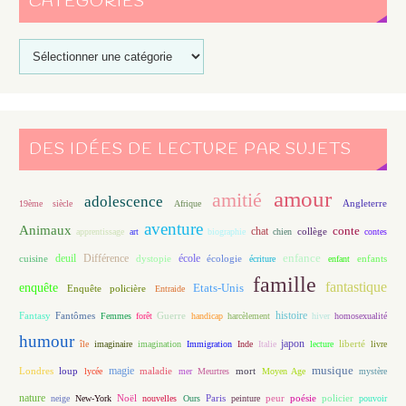
CATÉGORIES
DES IDÉES DE LECTURE PAR SUJETS
amour
amitié
adolescence
Angleterre
19ème siècle
Afrique
aventure
Animaux
conte
chat
apprentissage
art
biographie
chien
collège
contes
enfance
deuil
école
Différence
écologie
enfants
cuisine
dystopie
écriture
enfant
famille
fantastique
enquête
Etats-Unis
Enquête policière
Entraide
histoire
Fantasy
Fantômes
Guerre
Femmes
forêt
handicap
harcèlement
hiver
homosexualité
humour
japon
île
imaginaire
imagination
Immigration
Inde
Italie
lecture
liberté
livre
magie
musique
loup
maladie
mort
Londres
lycée
mer
Meurtres
Moyen Age
mystère
nature
Noël
Paris
peur
poésie
policier
neige
New-York
nouvelles
Ours
peinture
pouvoir