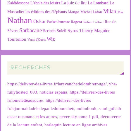
La joie de lire
L'école des loisirs
Kaléidoscope
Le Lombard
Le
Milan
Muscadier
les éditions des éléphants
Mango
Michel Lafon
Msk
Nathan
Oskar
Rageot
Rue de
Pocket Jeunesse
Robert Laffont
Sarbacane
Syros
Thierry Magnier
Soleil
Sèvres
Scrinéo
Wiz
Tourbillon
Vents d'Ouest
RECHERCHES
https://delivrer-des-livres fr/larevanchedelombrerouge/
,
yhs-
fullyhosted_003
,
noticias espana
,
https://delivrer-des-livres
fr/lomeletteausucre/
,
https://delivrer-des-livres
fr/lejournaldadeledepauledubouchet/
,
nolimbook
,
sami goliath
oscar ousmane et les autres
,
never sky tome 1 pdf
,
découverte
de la lecture enfant
,
harlequin lecture en ligne archives