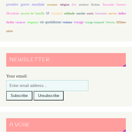
première guerre mondiale
racisme
science fiction
Seconde Guerre
religion
rêve
Mondiale
secrets de famille
solitude
SF
Solidarité
sorcière
souris
Souvenirs
survie
théâtre
vie quotidienne
voyage
thriller
vacances
vengeance
violence
voyage temporel
Western
XIXème
siècle
NEWSLETTER
Your email:
A VOIR