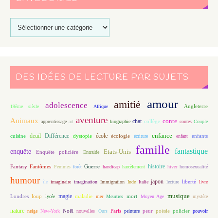
DES IDÉES DE LECTURE PAR SUJETS
amour
amitié
adolescence
Angleterre
19ème siècle
Afrique
aventure
Animaux
conte
chat
apprentissage
art
biographie
collège
contes
Couple
enfance
deuil
école
Différence
écologie
enfants
cuisine
dystopie
écriture
enfant
famille
fantastique
enquête
Etats-Unis
Enquête policière
Entraide
histoire
Fantasy
Fantômes
Guerre
Femmes
forêt
handicap
harcèlement
hiver
homosexualité
humour
japon
île
imaginaire
imagination
Immigration
Inde
Italie
lecture
liberté
livre
magie
musique
loup
maladie
mort
Londres
lycée
mer
Meurtres
Moyen Age
mystère
nature
Noël
Paris
peur
poésie
policier
neige
New-York
nouvelles
Ours
peinture
pouvoir