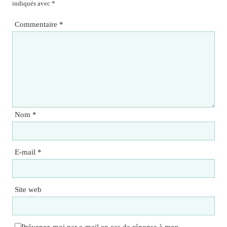
indiqués avec
*
Commentaire
*
Nom
*
E-mail
*
Site web
Prévenez-moi par e-mail en cas de réponse à mon