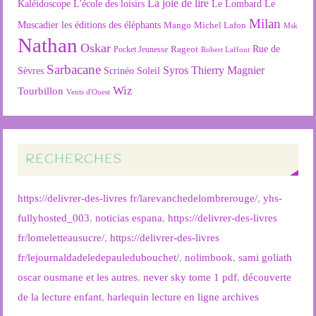
La joie de lire
L'école des loisirs
Kaléidoscope
Le Lombard
Le
Milan
Muscadier
les éditions des éléphants
Mango
Michel Lafon
Msk
Nathan
Oskar
Rageot
Rue de
Pocket Jeunesse
Robert Laffont
Sarbacane
Syros
Thierry Magnier
Soleil
Sèvres
Scrinéo
Wiz
Tourbillon
Vents d'Ouest
RECHERCHES
https://delivrer-des-livres fr/larevanchedelombrerouge/
,
yhs-
fullyhosted_003
,
noticias espana
,
https://delivrer-des-livres
fr/lomeletteausucre/
,
https://delivrer-des-livres
fr/lejournaldadeledepauledubouchet/
,
nolimbook
,
sami goliath
oscar ousmane et les autres
,
never sky tome 1 pdf
,
découverte
de la lecture enfant
,
harlequin lecture en ligne archives