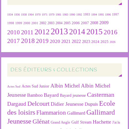
1934
1936
1938
1964
1970
1971
1979
1981
1983
1990
1992
1993
1994
1995
1996
1997
2009
2007
2008
2004
2005
2006
1999
2000
2001
2002
2003
1998
2013
2015
2012
2014
2016
2011
2010
2018
2019
2017
2020
2022
2021
2023
2024
2025
2026
DES ÉDITEURS & COLLECTIONS
Albin Michel
Albin Michel
Actes Sud Junior
Actes Sud
Casterman
Jeunesse
Bayard
Bamboo
Bayard jeunesse
Ecole
Delcourt
Dargaud
Didier Jeunesse
Dupuis
des loisirs
Gallimard
Flammarion
Gallimard
Jeunesse
Glénat
Hachette
Gulf Stream
Grand Angle
J'ai lu