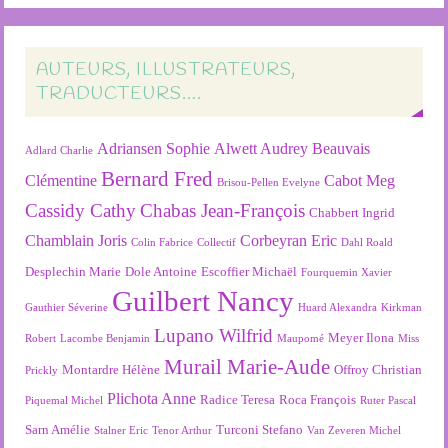
AUTEURS, ILLUSTRATEURS,
TRADUCTEURS….
Adriansen Sophie
Alwett Audrey
Beauvais
Adlard Charlie
Bernard Fred
Clémentine
Cabot Meg
Brisou-Pellen Evelyne
Cassidy Cathy
Chabas Jean-François
Chabbert Ingrid
Chamblain Joris
Corbeyran Eric
Colin Fabrice
Collectif
Dahl Roald
Desplechin Marie
Dole Antoine
Escoffier Michaël
Fourquemin Xavier
Guilbert Nancy
Gauthier Séverine
Huard Alexandra
Kirkman
Lupano Wilfrid
Meyer Ilona
Robert
Lacombe Benjamin
Maupomé
Miss
Murail Marie-Aude
Montardre Hélène
Offroy Christian
Prickly
Plichota Anne
Radice Teresa
Roca François
Piquemal Michel
Ruter Pascal
Sarn Amélie
Turconi Stefano
Stalner Eric
Tenor Arthur
Van Zeveren Michel