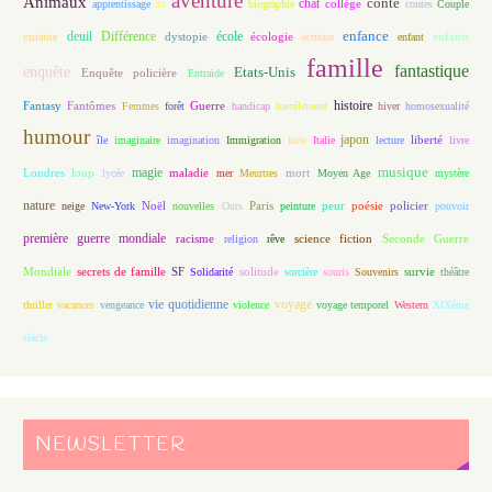
aventure
Animaux
conte
chat
apprentissage
art
biographie
collège
contes
Couple
enfance
deuil
école
Différence
écologie
enfants
cuisine
dystopie
écriture
enfant
famille
fantastique
enquête
Etats-Unis
Enquête policière
Entraide
histoire
Fantasy
Fantômes
Guerre
Femmes
forêt
handicap
harcèlement
hiver
homosexualité
humour
japon
île
imaginaire
imagination
Immigration
Inde
Italie
lecture
liberté
livre
magie
musique
loup
maladie
mort
Londres
lycée
mer
Meurtres
Moyen Age
mystère
nature
Noël
Paris
peur
poésie
policier
neige
New-York
nouvelles
Ours
peinture
pouvoir
première guerre mondiale
racisme
science fiction
Seconde Guerre
religion
rêve
Mondiale
secrets de famille
solitude
SF
Solidarité
sorcière
souris
Souvenirs
survie
théâtre
vie quotidienne
voyage
thriller
vacances
vengeance
violence
voyage temporel
Western
XIXème
siècle
NEWSLETTER