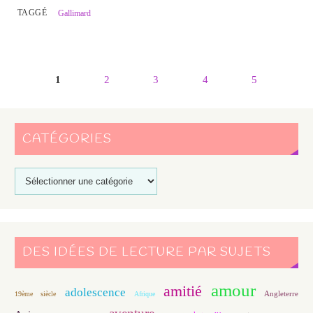
TAGGÉ
Gallimard
1
2
3
4
5
CATÉGORIES
DES IDÉES DE LECTURE PAR SUJETS
amour
amitié
adolescence
Angleterre
19ème siècle
Afrique