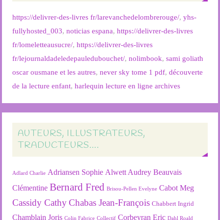
https://delivrer-des-livres fr/larevanchedelombrerouge/
,
yhs-
fullyhosted_003
,
noticias espana
,
https://delivrer-des-livres
fr/lomeletteausucre/
,
https://delivrer-des-livres
fr/lejournaldadeledepauledubouchet/
,
nolimbook
,
sami goliath
oscar ousmane et les autres
,
never sky tome 1 pdf
,
découverte
de la lecture enfant
,
harlequin lecture en ligne archives
AUTEURS, ILLUSTRATEURS,
TRADUCTEURS….
Adriansen Sophie
Alwett Audrey
Beauvais
Adlard Charlie
Bernard Fred
Clémentine
Cabot Meg
Brisou-Pellen Evelyne
Cassidy Cathy
Chabas Jean-François
Chabbert Ingrid
Chamblain Joris
Corbeyran Eric
Colin Fabrice
Collectif
Dahl Roald