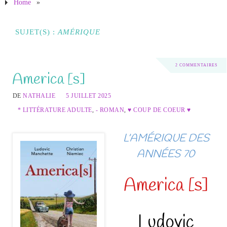
Home
»
SUJET(S) :
AMÉRIQUE
2 COMMENTAIRES
America [s]
DE
NATHALIE
5 JUILLET 2025
* LITTÉRATURE ADULTE
,
- ROMAN
,
♥ COUP DE COEUR ♥
L’AMÉRIQUE DES
ANNÉES 70
America [s]
Ludovic