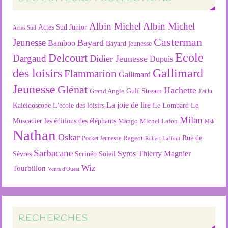
Albin Michel
Albin Michel
Actes Sud Junior
Actes Sud
Casterman
Jeunesse
Bayard
Bamboo
Bayard jeunesse
Ecole
Delcourt
Dargaud
Didier Jeunesse
Dupuis
des loisirs
Gallimard
Flammarion
Gallimard
Jeunesse
Glénat
Hachette
Gulf Stream
Grand Angle
J'ai lu
La joie de lire
L'école des loisirs
Kaléidoscope
Le Lombard
Le
Milan
Muscadier
les éditions des éléphants
Mango
Michel Lafon
Msk
Nathan
Oskar
Rageot
Rue de
Pocket Jeunesse
Robert Laffont
Sarbacane
Syros
Thierry Magnier
Soleil
Sèvres
Scrinéo
Wiz
Tourbillon
Vents d'Ouest
RECHERCHES