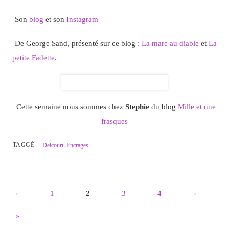
Son
blog
et son
Instagram
De George Sand, présenté sur ce blog :
La mare au diable
et
La
petite Fadette
.
Cette semaine nous sommes chez
Stephie
du blog
Mille et une
frasques
TAGGÉ
Delcourt
,
Encrages
‹
1
2
3
4
›
»