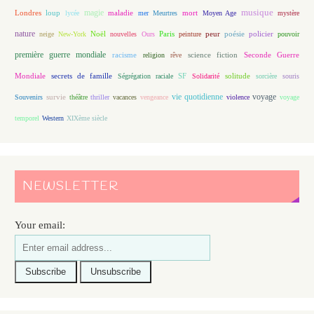
magie
musique
loup
maladie
mort
Londres
lycée
mer
Meurtres
Moyen Age
mystère
nature
Noël
Paris
peur
poésie
policier
neige
New-York
nouvelles
Ours
peinture
pouvoir
première guerre mondiale
racisme
science fiction
Seconde Guerre
religion
rêve
Mondiale
secrets de famille
solitude
Ségrégation raciale
SF
Solidarité
sorcière
souris
vie quotidienne
voyage
Souvenirs
survie
théâtre
thriller
vacances
vengeance
violence
voyage
temporel
Western
XIXème siècle
NEWSLETTER
Your email: