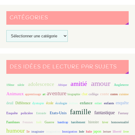
CATÉGORIES
DES IDÉES DE LECTURE PAR SUJETS
amour
amitié
adolescence
Angleterre
19ème siècle
Afrique
aventure
Animaux
conte
chat
apprentissage
art
biographie
collège
contes
cuisine
enfance
enquête
deuil
école
Différence
écologie
enfants
dystopie
écriture
enfant
famille
fantastique
Etats-Unis
Fantasy
Enquête policière
Entraide
histoire
Fantômes
Guerre
Femmes
forêt
handicap
harcèlement
hiver
homosexualité
humour
japon
île
imaginaire
imagination
Immigration
Inde
Italie
lecture
liberté
livre