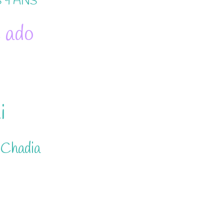
 9 ANS
 ado
i
 Chadia