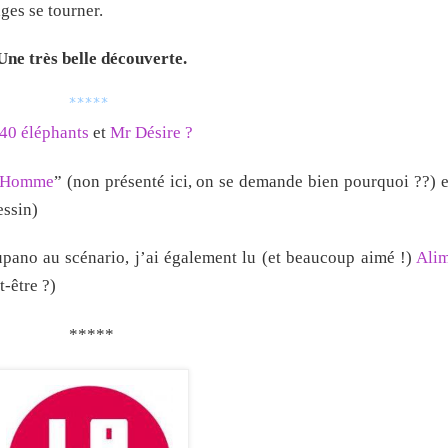
ages se tourner.
Une très belle découverte.
*****
40 éléphants
et
Mr Désire ?
’Homme
” (non présenté ici, on se demande bien pourquoi ??) et
essin)
upano au scénario, j’ai également lu (et beaucoup aimé !)
Alim
-être ?)
*****