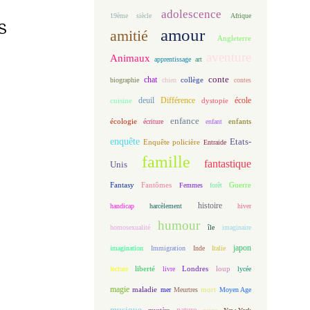
adolescence
19ème siècle
Afrique
s
amour
amitié
Angleterre
aventure
Animaux
apprentissage
art
conte
chat
biographie
chien
collège
contes
deuil
école
Différence
cuisine
dystopie
enfance
écologie
enfants
écriture
enfant
enquête
Etats-
Enquête policière
Entraide
famille
fantastique
Unis
Fantasy
Fantômes
Guerre
Femmes
forêt
histoire
handicap
harcèlement
hiver
humour
homosexualité
île
imaginaire
japon
imagination
Immigration
Inde
Italie
loup
lecture
liberté
livre
Londres
lycée
magie
maladie
mort
mer
Meurtres
Moyen Age
musique
nature