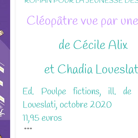
ROMAN POUR LA JEUNESSE DÈS
Cléopâtre vue par une
de Cécile Alix
et Chadia Loueslat
Ed. Poulpe fictions, ill. de
Loueslati, octobre 2020
11,95 euros
***