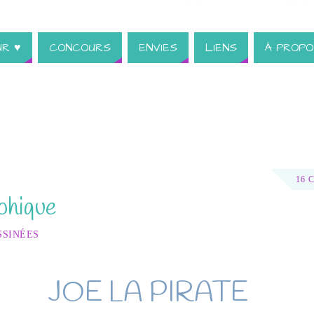
UR ♥
CONCOURS
ENVIES
LIENS
À PROPO
16 
phique
SSINÉES
JOE LA PIRATE