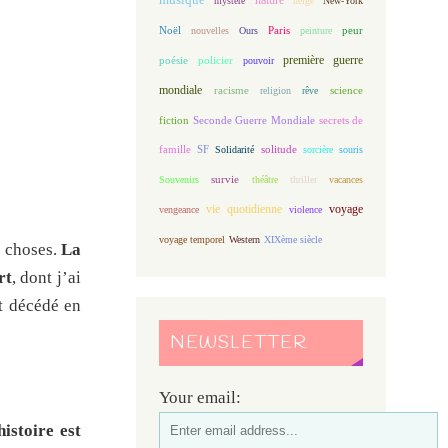
mystère
neige
New-York
Noël
Paris
peur
nouvelles
Ours
peinture
première guerre
poésie
policier
pouvoir
mondiale
racisme
science
religion
rêve
fiction
Seconde Guerre Mondiale
secrets de
famille
solitude
SF
Solidarité
sorcière
souris
Souvenirs
survie
théâtre
thriller
vacances
vie quotidienne
voyage
vengeance
violence
voyage temporel
Western
XIXème siècle
x choses.
La
rt
, dont j’ai
st décédé en
NEWSLETTER
Your email:
histoire est