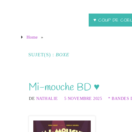
♥ COUP DE COE
Home
»
SUJET(S) :
BOXE
Mi-mouche BD ♥
DE
NATHALIE
5 NOVEMBRE 2025
* BANDES 