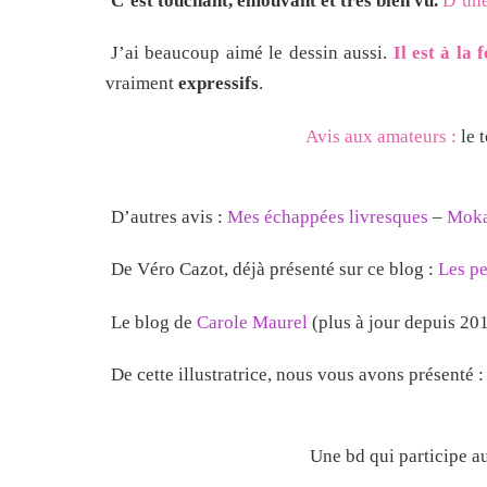
C’est touchant, émouvant et très bien vu.
D’une
J’ai beaucoup aimé le dessin aussi.
Il est à la f
vraiment
expressifs
.
Avis aux amateurs :
le 
D’autres avis :
Mes échappées livresques
–
Mok
De Véro Cazot, déjà présenté sur ce blog :
Les pe
Le blog de
Carole Maurel
(plus à jour depuis 20
De cette illustratrice, nous vous avons présenté 
Une bd qui participe a