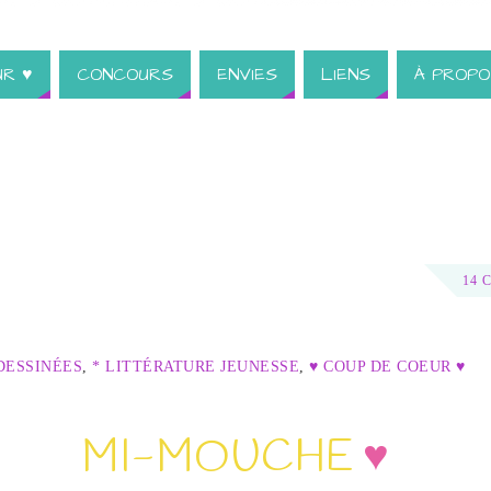
UR ♥
CONCOURS
ENVIES
LIENS
À PROPO
14 
DESSINÉES
,
* LITTÉRATURE JEUNESSE
,
♥ COUP DE COEUR ♥
MI-MOUCHE
♥