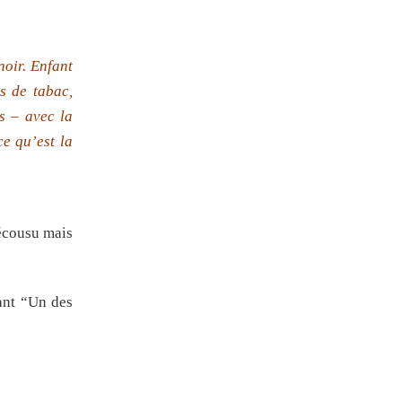
noir. Enfant
s de tabac,
s – avec la
e qu’est la
décousu mais
ant “Un des