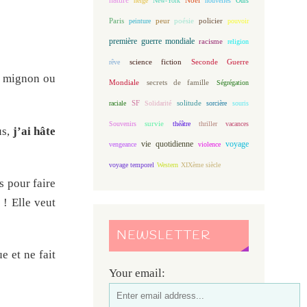
neige
New-York
nouvelles
Ours
Paris
peur
poésie
policier
peinture
pouvoir
première guerre mondiale
racisme
religion
science fiction
Seconde Guerre
rêve
op mignon ou
Mondiale
secrets de famille
Ségrégation
solitude
raciale
SF
Solidarité
sorcière
souris
Souvenirs
survie
théâtre
thriller
vacances
us,
j’ai hâte
vie quotidienne
voyage
vengeance
violence
voyage temporel
Western
XIXème siècle
s pour faire
 ! Elle veut
NEWSLETTER
e et ne fait
Your email: