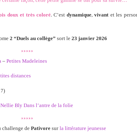
 certaine façon, cette petite gamine se bat pour sa survie…
ois
doux et très coloré
. C’est
dynamique
,
vivant
et les perso
tome
2 “Duels au collège”
sort le
23 janvier 2026
*****
a
–
Petites Madeleines
tites distances
17)
:
Nellie Bly Dans l’antre de la folie
*****
u challenge de
Pativore
sur
la littérature jeunesse