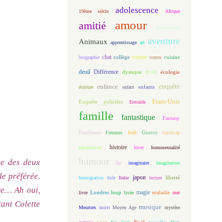
adolescence
19ème siècle
Afrique
amour
amitié
Angleterre
aventure
Animaux
apprentissage
art
conte
chat
biographie
collège
contes
cuisine
deuil
école
Différence
écologie
dystopie
enfance
enquête
enfants
écriture
enfant
Etats-Unis
Enquête policière
Entraide
famille
fantastique
Fantasy
Fantômes
Guerre
Femmes
forêt
handicap
histoire
harcèlement
hiver
homosexualité
humour
nte des deux
île
imaginaire
imagination
le préférée.
japon
Immigration
Inde
Italie
lecture
liberté
re… Ah oui,
magie
loup
maladie
livre
Londres
lycée
mer
tant Colette
musique
mort
Meurtres
Moyen Age
mystère
nature
Noël