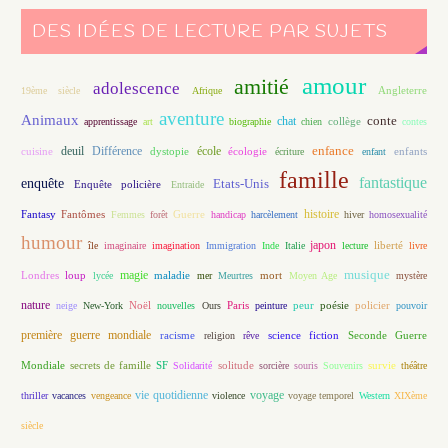
DES IDÉES DE LECTURE PAR SUJETS
amour
amitié
adolescence
Angleterre
19ème siècle
Afrique
aventure
Animaux
conte
chat
apprentissage
art
biographie
chien
collège
contes
enfance
deuil
école
Différence
écologie
enfants
cuisine
dystopie
écriture
enfant
famille
fantastique
enquête
Etats-Unis
Enquête policière
Entraide
histoire
Fantasy
Fantômes
Guerre
Femmes
forêt
handicap
harcèlement
hiver
homosexualité
humour
japon
île
imaginaire
imagination
Immigration
Inde
Italie
lecture
liberté
livre
magie
musique
loup
maladie
mort
Londres
lycée
mer
Meurtres
Moyen Age
mystère
nature
Noël
Paris
peur
poésie
policier
neige
New-York
nouvelles
Ours
peinture
pouvoir
première guerre mondiale
racisme
science fiction
Seconde Guerre
religion
rêve
Mondiale
secrets de famille
solitude
SF
Solidarité
sorcière
souris
Souvenirs
survie
théâtre
vie quotidienne
voyage
thriller
vacances
vengeance
violence
voyage temporel
Western
XIXème
siècle