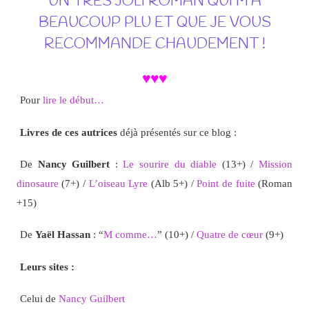
UN TRÈS JOLI ROMAN QUI M’A
BEAUCOUP PLU ET QUE JE VOUS
RECOMMANDE CHAUDEMENT !
♥♥♥
Pour
lire le début…
Livres de ces autrices
déjà présentés sur ce blog :
De
Nancy Guilbert
:
Le sourire du diable
(13+) /
Mission
dinosaure
(7+) /
L’oiseau Lyre
(Alb 5+) /
Point de fuite
(Roman
+15)
De
Yaël Hassan
: “
M comme…
” (10+) /
Quatre de cœur
(9+)
Leurs sites :
Celui de
Nancy Guilbert