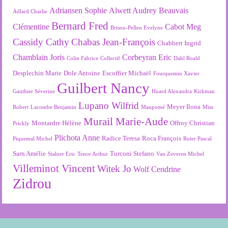
Adriansen Sophie
Alwett Audrey
Beauvais
Adlard Charlie
Bernard Fred
Clémentine
Cabot Meg
Brisou-Pellen Evelyne
Cassidy Cathy
Chabas Jean-François
Chabbert Ingrid
Chamblain Joris
Corbeyran Eric
Colin Fabrice
Collectif
Dahl Roald
Desplechin Marie
Dole Antoine
Escoffier Michaël
Fourquemin Xavier
Guilbert Nancy
Gauthier Séverine
Huard Alexandra
Kirkman
Lupano Wilfrid
Meyer Ilona
Robert
Lacombe Benjamin
Maupomé
Miss
Murail Marie-Aude
Montardre Hélène
Offroy Christian
Prickly
Plichota Anne
Radice Teresa
Roca François
Piquemal Michel
Ruter Pascal
Sarn Amélie
Turconi Stefano
Stalner Eric
Tenor Arthur
Van Zeveren Michel
Villeminot Vincent
Witek Jo
Wolf Cendrine
Zidrou