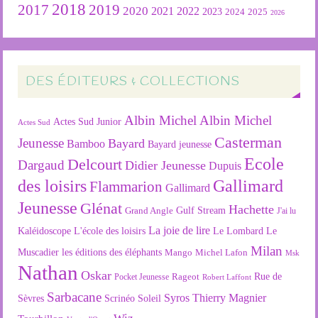
2018
2019
2017
2020
2022
2021
2023
2024
2025
2026
DES ÉDITEURS & COLLECTIONS
Albin Michel
Albin Michel
Actes Sud Junior
Actes Sud
Casterman
Jeunesse
Bayard
Bamboo
Bayard jeunesse
Ecole
Delcourt
Dargaud
Didier Jeunesse
Dupuis
des loisirs
Gallimard
Flammarion
Gallimard
Jeunesse
Glénat
Hachette
Gulf Stream
Grand Angle
J'ai lu
La joie de lire
L'école des loisirs
Kaléidoscope
Le Lombard
Le
Milan
Muscadier
les éditions des éléphants
Mango
Michel Lafon
Msk
Nathan
Oskar
Rageot
Rue de
Pocket Jeunesse
Robert Laffont
Sarbacane
Syros
Thierry Magnier
Soleil
Sèvres
Scrinéo