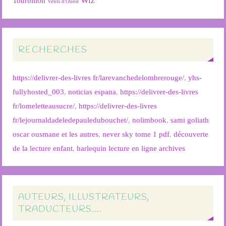
Wiz
Tourbillon
Vents d'Ouest
RECHERCHES
https://delivrer-des-livres fr/larevanchedelombrerouge/
,
yhs-
fullyhosted_003
,
noticias espana
,
https://delivrer-des-livres
fr/lomeletteausucre/
,
https://delivrer-des-livres
fr/lejournaldadeledepauledubouchet/
,
nolimbook
,
sami goliath
oscar ousmane et les autres
,
never sky tome 1 pdf
,
découverte
de la lecture enfant
,
harlequin lecture en ligne archives
AUTEURS, ILLUSTRATEURS,
TRADUCTEURS….