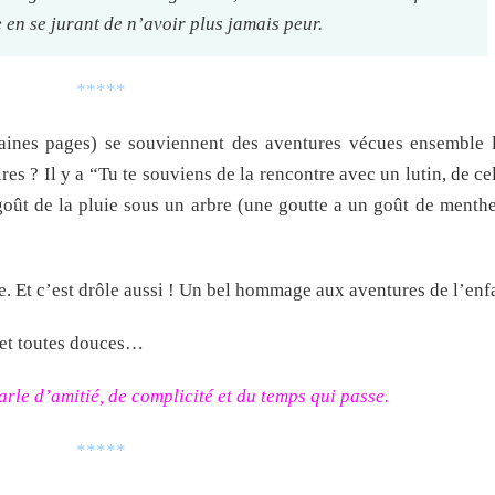
te en se jurant de n’avoir plus jamais peur.
*****
aines pages) se souviennent des aventures vécues ensemble l
res ? Il y a “Tu te souviens de la rencontre avec un lutin, de ce
 goût de la pluie sous un arbre (une goutte a un goût de menthe
se. Et c’est drôle aussi ! Un bel hommage aux aventures de l’enf
es et toutes douces…
arle d’amitié, de complicité et du temps qui passe.
*****