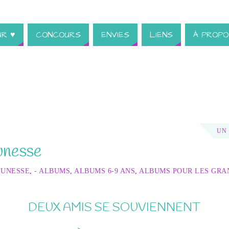
UR ♥
CONCOURS
ENVIES
LIENS
À PROPO
UN
unesse
EUNESSE
,
- ALBUMS
,
ALBUMS 6-9 ANS
,
ALBUMS POUR LES GRA
DEUX AMIS SE SOUVIENNENT