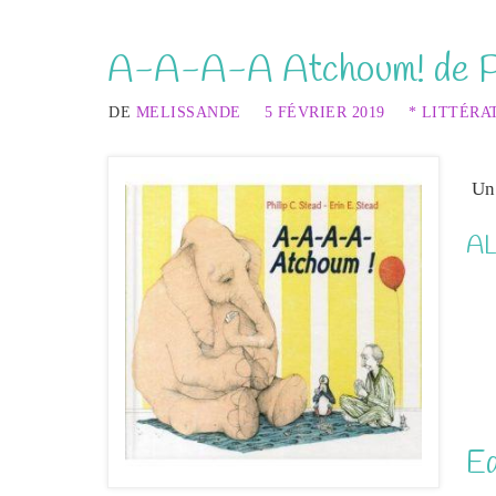
A-A-A-A Atchoum! de Phi
DE
MELISSANDE
5 FÉVRIER 2019
* LITTÉRA
Un
AL
Ed