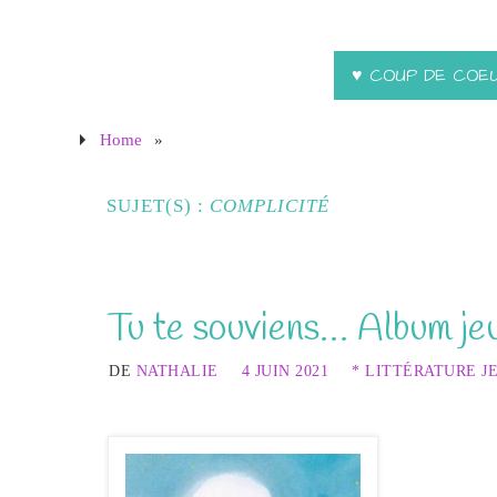
♥ COUP DE COE
Home
»
SUJET(S) :
COMPLICITÉ
Tu te souviens… Album je
DE
NATHALIE
4 JUIN 2021
* LITTÉRATURE J