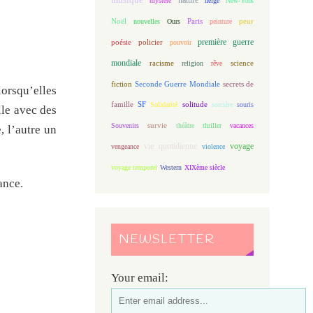
mystère
neige
New-York
Noël
Paris
peur
nouvelles
Ours
peinture
première guerre
poésie
policier
pouvoir
mondiale
racisme
science
religion
rêve
fiction
Seconde Guerre Mondiale
secrets de
orsqu’elles
famille
solitude
SF
Solidarité
sorcière
souris
lle avec des
Souvenirs
survie
théâtre
thriller
vacances
, l’autre un
vie quotidienne
voyage
vengeance
violence
voyage temporel
Western
XIXème siècle
ance.
NEWSLETTER
Your email: