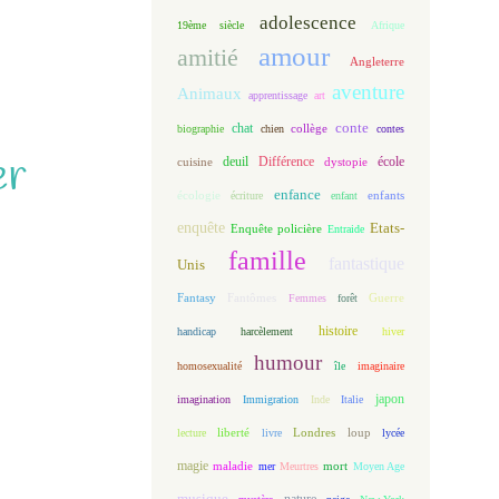
adolescence
19ème siècle
Afrique
amour
amitié
Angleterre
aventure
Animaux
apprentissage
art
conte
chat
biographie
chien
collège
contes
er
deuil
école
Différence
cuisine
dystopie
enfance
écologie
enfants
écriture
enfant
enquête
Etats-
Enquête policière
Entraide
famille
fantastique
Unis
Fantasy
Fantômes
Guerre
Femmes
forêt
histoire
handicap
harcèlement
hiver
humour
homosexualité
île
imaginaire
japon
imagination
Immigration
Inde
Italie
loup
lecture
liberté
livre
Londres
lycée
magie
maladie
mort
mer
Meurtres
Moyen Age
musique
nature