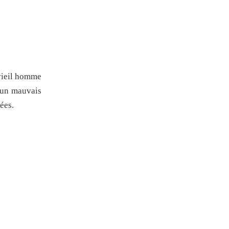
 vieil homme
d’un mauvais
ées.