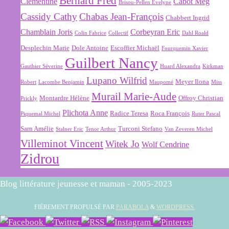
Bernard Fred
Clémentine
Cabot Meg
Brisou-Pellen Evelyne
Cassidy Cathy
Chabas Jean-François
Chabbert Ingrid
Chamblain Joris
Corbeyran Eric
Colin Fabrice
Collectif
Dahl Roald
Desplechin Marie
Dole Antoine
Escoffier Michaël
Fourquemin Xavier
Guilbert Nancy
Gauthier Séverine
Huard Alexandra
Kirkman
Lupano Wilfrid
Meyer Ilona
Robert
Lacombe Benjamin
Maupomé
Miss
Murail Marie-Aude
Montardre Hélène
Offroy Christian
Prickly
Plichota Anne
Radice Teresa
Roca François
Piquemal Michel
Ruter Pascal
Sarn Amélie
Turconi Stefano
Stalner Eric
Tenor Arthur
Van Zeveren Michel
Villeminot Vincent
Witek Jo
Wolf Cendrine
Zidrou
Blog littérature jeunesse et maman - 2005-2023
FIÈREMENT PROPULSÉ PAR
PARABOLA
&
WORDPRESS.