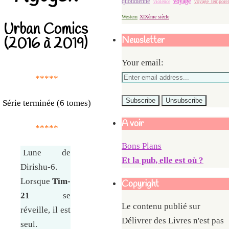
quotidienne
voyage
violence
voyage temporel
Western
XIXème siècle
Urban Comics
Newsletter
(2016 à 2019)
Your email:
*****
Série terminée (6 tomes)
A voir
*****
Bons Plans
Lune de
Et la pub, elle est où ?
Dirishu-6.
Lorsque
Tim-
Copyright
21
se
Le contenu publié sur
réveille, il est
Délivrer des Livres n'est pas
seul.