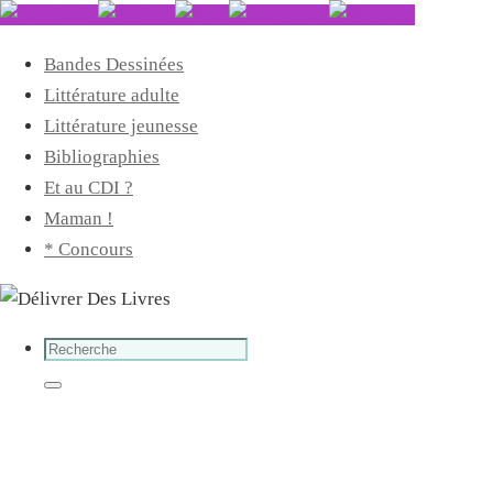
Bandes Dessinées
Littérature adulte
Littérature jeunesse
Bibliographies
Et au CDI ?
Maman !
* Concours
Search
for:
Search