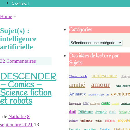
Contact
Home
»
Catégories
Sujet(s) :
intelligence
Catégories
artificielle
Des idées de lecture par
32 Commentaires
Sujets
DESCENDER
adolescence
19ème siècle
Afriqu
– Comics –
amour
amitié
Angleterre
Science fiction
aventure
Animaux
apprentissage
art
et robots
conte
chat
biographie
collège
contes
cuisin
deuil
école
Différence
écologie
dystopie
de
Nathalie
8
enfance
enquête
enfants
écriture
enfant
septembre 2021
13
Etats-Uni
Enquête policière
Entraide