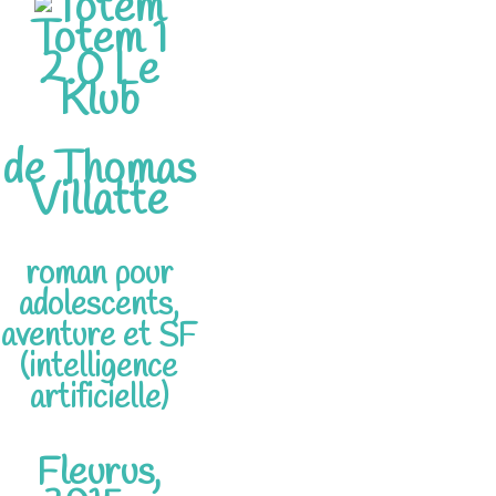
Totem 1
2.0 Le
Klub
de Thomas
Villatte
roman pour
adolescents,
aventure et SF
(intelligence
artificielle)
Fleurus,