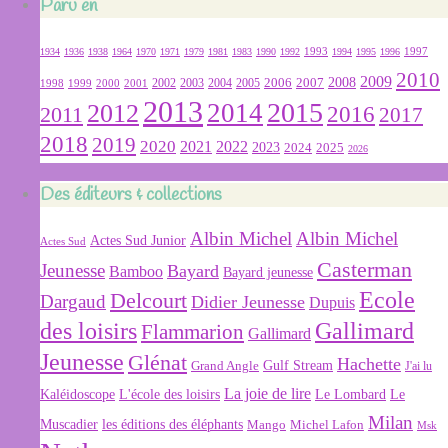
Paru en
1934
1936
1938
1964
1970
1971
1979
1981
1983
1990
1992
1993
1994
1995
1996
1997
2010
2009
2007
2008
2004
2005
2006
1999
2000
2001
2002
2003
1998
2013
2015
2012
2014
2016
2011
2017
2018
2019
2020
2022
2021
2023
2024
2025
2026
Des éditeurs & collections
Albin Michel
Albin Michel
Actes Sud Junior
Actes Sud
Casterman
Jeunesse
Bayard
Bamboo
Bayard jeunesse
Ecole
Delcourt
Dargaud
Didier Jeunesse
Dupuis
des loisirs
Gallimard
Flammarion
Gallimard
Jeunesse
Glénat
Hachette
Gulf Stream
Grand Angle
J'ai lu
La joie de lire
L'école des loisirs
Kaléidoscope
Le Lombard
Le
Milan
Muscadier
les éditions des éléphants
Mango
Michel Lafon
Msk