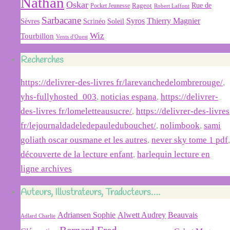
Nathan
Oskar
Rageot
Rue de
Pocket Jeunesse
Robert Laffont
Sarbacane
Syros
Thierry Magnier
Soleil
Sèvres
Scrinéo
Wiz
Tourbillon
Vents d'Ouest
Recherches
https://delivrer-des-livres fr/larevanchedelombrerouge/
,
yhs-fullyhosted_003
,
noticias espana
,
https://delivrer-
des-livres fr/lomeletteausucre/
,
https://delivrer-des-livres
fr/lejournaldadeledepauledubouchet/
,
nolimbook
,
sami
goliath oscar ousmane et les autres
,
never sky tome 1 pdf
,
découverte de la lecture enfant
,
harlequin lecture en
ligne archives
Auteurs, Illustrateurs, Traducteurs….
Adriansen Sophie
Alwett Audrey
Beauvais
Adlard Charlie