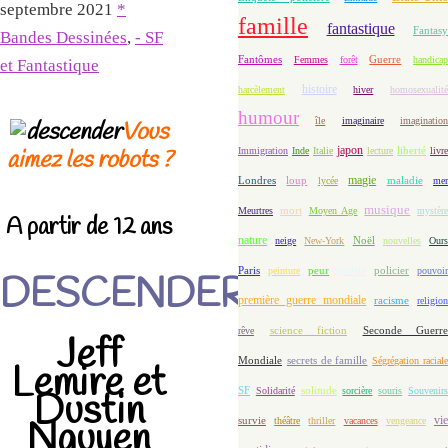
septembre 2021
*
famille
fantastique
Fantasy
Bandes Dessinées
,
- SF
Fantômes
Guerre
Femmes
forêt
handicap
et Fantastique
histoire
harcèlement
hiver
homosexualit
humour
île
imaginaire
imaginatio
Vous
japon
Immigration
Inde
Italie
lecture
liberté
livre
aimez les robots ?
magie
loup
maladie
Londres
lycée
me
musique
mort
Meurtres
Moyen Age
mystèr
A partir de 12 ans
nature
Noël
neige
New-York
nouvelles
Our
Paris
peur
poésie
policier
peinture
pouvoir
DESCENDER
première guerre mondiale
racisme
religion
science fiction
Seconde Guerre
rêve
Jeff
Mondiale
secrets de famille
Ségrégation racial
Lemire et
solitude
SF
Solidarité
sorcière
souris
Souvenir
Dustin
vi
Nguyen
survie
théâtre
thriller
vacances
vengeance