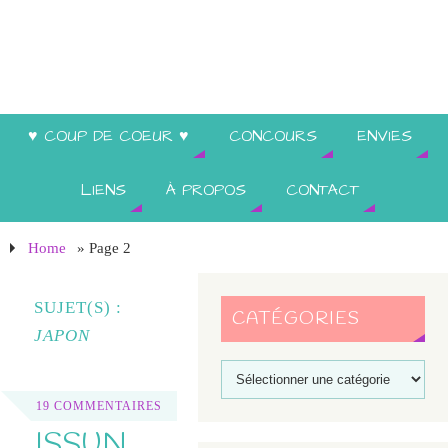
♥ COUP DE COEUR ♥
CONCOURS
ENVIES
LIENS
À PROPOS
CONTACT
Home
» Page 2
SUJET(S) :
CATÉGORIES
JAPON
19 COMMENTAIRES
ISSUN