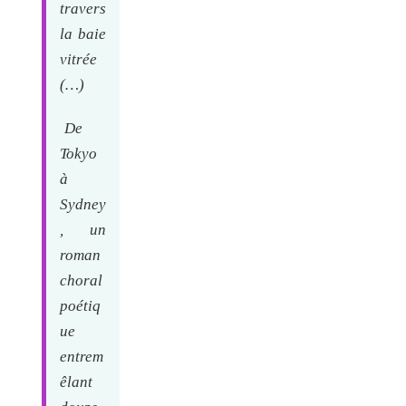
travers
la baie
vitrée
(…)
De
Tokyo
à
Sydney
, un
roman
choral
poétiq
ue
entrem
êlant