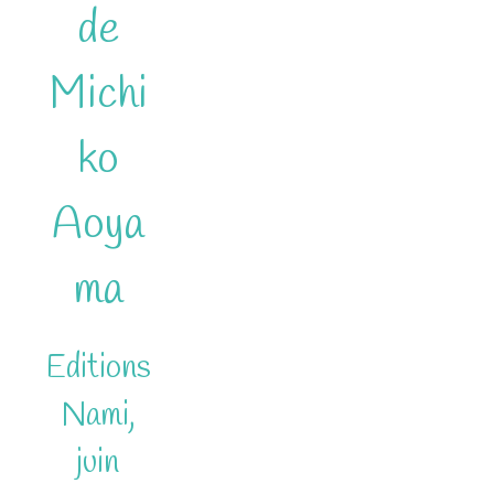
de
Michi
ko
Aoya
ma
Editions
Nami,
juin