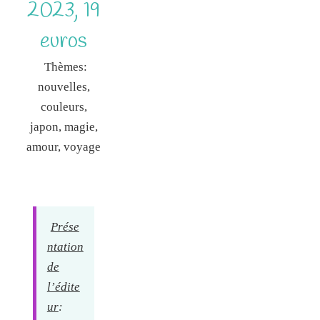
2023, 19
euros
Thèmes:
nouvelles,
couleurs,
japon, magie,
amour, voyage
Prése
ntation
de
l’édite
ur
: