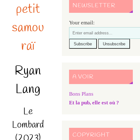
petit
NEWSLETTER
samou
Your email:
raï
Ryan
A VOIR
Lang
Bons Plans
Et la pub, elle est où ?
Le
Lombard
COPYRIGHT
(2023)