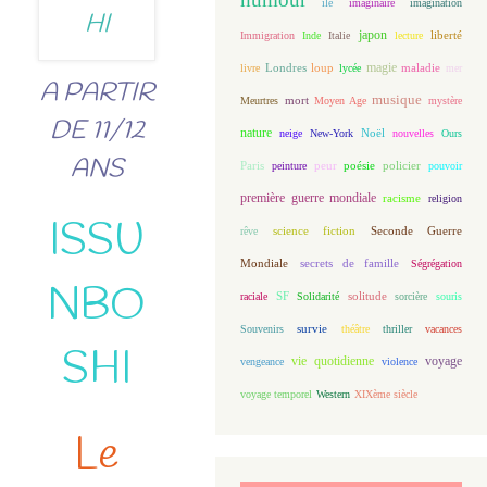
île
imaginaire
imagination
japon
Immigration
Inde
Italie
lecture
liberté
magie
loup
maladie
livre
Londres
lycée
mer
A PARTIR
musique
mort
Meurtres
Moyen Age
mystère
DE 11/12
nature
Noël
neige
New-York
nouvelles
Ours
ANS
Paris
peur
poésie
policier
peinture
pouvoir
première guerre mondiale
racisme
religion
ISSU
science fiction
Seconde Guerre
rêve
Mondiale
secrets de famille
Ségrégation
NBO
solitude
raciale
SF
Solidarité
sorcière
souris
Souvenirs
survie
théâtre
thriller
vacances
SHI
vie quotidienne
voyage
vengeance
violence
voyage temporel
Western
XIXème siècle
Le