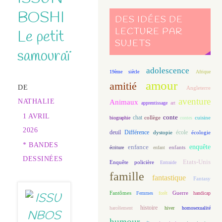
BOSHI
DES IDÉES DE
LECTURE PAR
Le petit
SUJETS
samouraï
adolescence
19ème siècle
Afrique
amour
amitié
DE
Angleterre
aventure
NATHALIE
Animaux
apprentissage
art
1 AVRIL
conte
chat
biographie
collège
contes
cuisine
2026
deuil
école
Différence
écologie
dystopie
* BANDES
enfance
enquête
enfants
écriture
enfant
DESSINÉES
Etats-Unis
Enquête policière
Entraide
famille
fantastique
Fantasy
Fantômes
Guerre
Femmes
forêt
handicap
histoire
harcèlement
hiver
homosexualité
humour