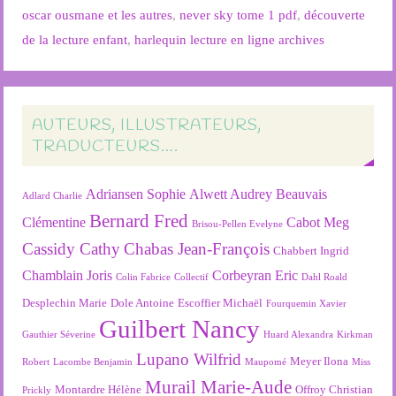
oscar ousmane et les autres
,
never sky tome 1 pdf
,
découverte
de la lecture enfant
,
harlequin lecture en ligne archives
AUTEURS, ILLUSTRATEURS,
TRADUCTEURS….
Adriansen Sophie
Alwett Audrey
Beauvais
Adlard Charlie
Bernard Fred
Clémentine
Cabot Meg
Brisou-Pellen Evelyne
Cassidy Cathy
Chabas Jean-François
Chabbert Ingrid
Chamblain Joris
Corbeyran Eric
Colin Fabrice
Collectif
Dahl Roald
Desplechin Marie
Dole Antoine
Escoffier Michaël
Fourquemin Xavier
Guilbert Nancy
Gauthier Séverine
Huard Alexandra
Kirkman
Lupano Wilfrid
Meyer Ilona
Robert
Lacombe Benjamin
Maupomé
Miss
Murail Marie-Aude
Montardre Hélène
Offroy Christian
Prickly