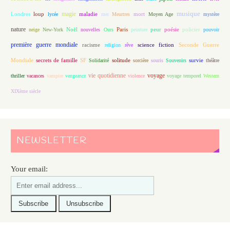
magie
musique
loup
maladie
mort
Londres
lycée
mer
Meurtres
Moyen Age
mystère
nature
Noël
Paris
peur
poésie
policier
neige
New-York
nouvelles
Ours
peinture
pouvoir
première guerre mondiale
racisme
science fiction
Seconde Guerre
religion
rêve
Mondiale
secrets de famille
solitude
SF
Solidarité
sorcière
souris
Souvenirs
survie
théâtre
vie quotidienne
voyage
thriller
vacances
vampire
vengeance
violence
voyage temporel
Western
XIXème siècle
NEWSLETTER
Your email: