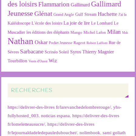
des loisirs
Gallimard
Flammarion
Gallimard
Jeunesse
Glénat
Hachette
Gulf Stream
Grand Angle
J'ai lu
La joie de lire
L'école des loisirs
Kaléidoscope
Le Lombard
Le
Milan
Muscadier
les éditions des éléphants
Mango
Michel Lafon
Msk
Nathan
Oskar
Rageot
Rue de
Pocket Jeunesse
Robert Laffont
Sarbacane
Syros
Thierry Magnier
Soleil
Sèvres
Scrinéo
Wiz
Tourbillon
Vents d'Ouest
RECHERCHES
https://delivrer-des-livres fr/larevanchedelombrerouge/
,
yhs-
fullyhosted_003
,
noticias espana
,
https://delivrer-des-livres
fr/lomeletteausucre/
,
https://delivrer-des-livres
fr/lejournaldadeledepauledubouchet/
,
nolimbook
,
sami goliath