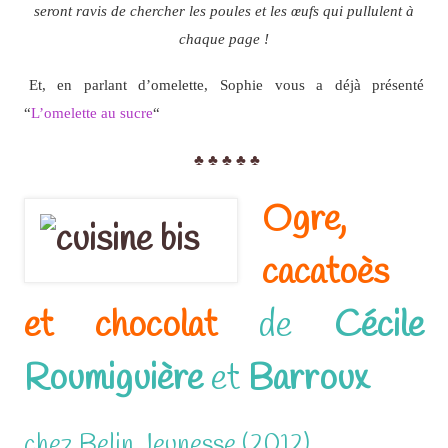
seront ravis de chercher les poules et les œufs qui pullulent à
chaque page !
Et, en parlant d’omelette, Sophie vous a déjà présenté
“
L’omelette au sucre
“
♣ ♣ ♣ ♣ ♣
Ogre,
cacatoès
et chocolat
de
Cécile
Roumiguière
et
Barroux
chez Belin Jeunesse (2012)