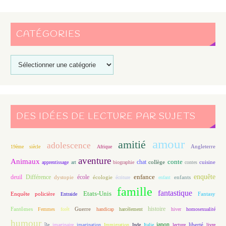
CATÉGORIES
DES IDÉES DE LECTURE PAR SUJETS
amour
amitié
adolescence
Angleterre
19ème siècle
Afrique
aventure
Animaux
conte
chat
apprentissage
art
biographie
collège
contes
cuisine
enfance
enquête
deuil
école
Différence
écologie
enfants
dystopie
écriture
enfant
famille
fantastique
Etats-Unis
Fantasy
Enquête policière
Entraide
histoire
Fantômes
Guerre
Femmes
forêt
handicap
harcèlement
hiver
homosexualité
humour
japon
île
imaginaire
imagination
Immigration
Inde
Italie
lecture
liberté
livre