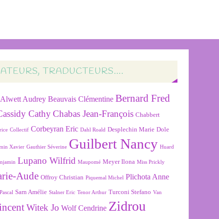
RATEURS, TRADUCTEURS….
Bernard Fred
Alwett Audrey
Beauvais Clémentine
Cassidy Cathy
Chabas Jean-François
Chabbert
Corbeyran Eric
Desplechin Marie
Dole
rice
Collectif
Dahl Roald
Guilbert Nancy
min Xavier
Gauthier Séverine
Huard
Lupano Wilfrid
Meyer Ilona
njamin
Maupomé
Miss Prickly
arie-Aude
Plichota Anne
Offroy Christian
Piquemal Michel
Sarn Amélie
Turconi Stefano
Pascal
Stalner Eric
Tenor Arthur
Van
Zidrou
incent
Witek Jo
Wolf Cendrine