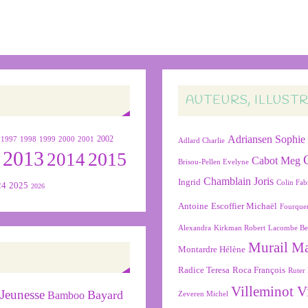
AUTEURS, ILLUST
Adriansen Sophie
1999
2000
2001
2002
1997
1998
Adlard Charlie
2013
2015
2
2014
Cabot Meg
Brisou-Pellen Evelyne
Chamblain Joris
Ingrid
Colin Fab
24
2025
2026
Antoine
Escoffier Michaël
Fourque
Alexandra
Kirkman Robert
Lacombe Be
Murail M
Montardre Hélène
Radice Teresa
Roca François
Ruter 
Villeminot V
Jeunesse
Bayard
Bamboo
Zeveren Michel