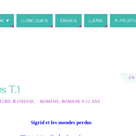
UR ♥
CONCOURS
ENVIES
LIENS
À PROPO
UN
s T.1
ATURE JEUNESSE
,
- ROMANS
,
ROMANS 9-12 ANS
Sigrid et les mondes perdus