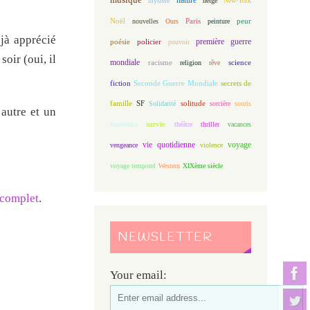
mystère
neige
New-York
Noël
Paris
peur
nouvelles
Ours
peinture
éjà apprécié
première guerre
poésie
policier
pouvoir
oir (oui, il
mondiale
racisme
science
religion
rêve
fiction
Seconde Guerre Mondiale
secrets de
famille
solitude
SF
Solidarité
sorcière
souris
’autre et un
Souvenirs
survie
théâtre
thriller
vacances
vie quotidienne
voyage
vengeance
violence
voyage temporel
Western
XIXème siècle
s complet
.
NEWSLETTER
Your email: