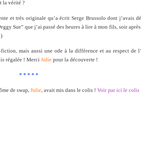
 la vérité ?
nte et très originale qu’a écrit Serge Brussolo dont j’avais d
ggy Sue” que j’ai passé des heures à lire à mon fils, soir après s
!)
-fiction, mais aussi une ode à la différence et au respect de l
uis régalée ! Merci
Julie
pour la découverte !
* * * * *
inôme de swap,
Julie
, avait mis dans le colis !
Voir par ici le coli