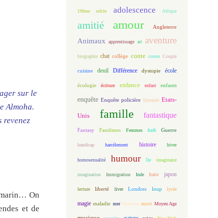
adolescence
19ème siècle
Afrique
amour
amitié
Angleterre
aventure
Animaux
apprentissage
art
conte
chat
biographie
collège
contes
Couple
deuil
école
Différence
cuisine
dystopie
enfance
écologie
enfants
écriture
enfant
gager sur le
enquête
Etats-
Enquête policière
Entraide
te Almoha.
famille
fantastique
Unis
s revenez
Fantasy
Fantômes
Guerre
Femmes
forêt
histoire
handicap
harcèlement
hiver
humour
homosexualité
île
imaginaire
japon
imagination
Immigration
Inde
Italie
loup
lecture
liberté
livre
Londres
lycée
s-marin… On
magie
maladie
mort
mer
Meurtres
Moyen Age
endes et de
musique
nature