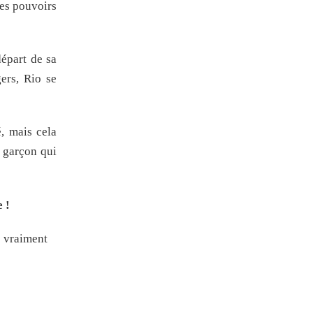
Des pouvoirs
départ de sa
gers, Rio se
, mais cela
 garçon qui
 !
e vraiment