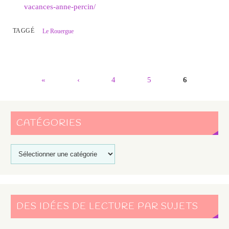
vacances-anne-percin/
TAGGÉ
Le Rouergue
«
‹
4
5
6
CATÉGORIES
DES IDÉES DE LECTURE PAR SUJETS