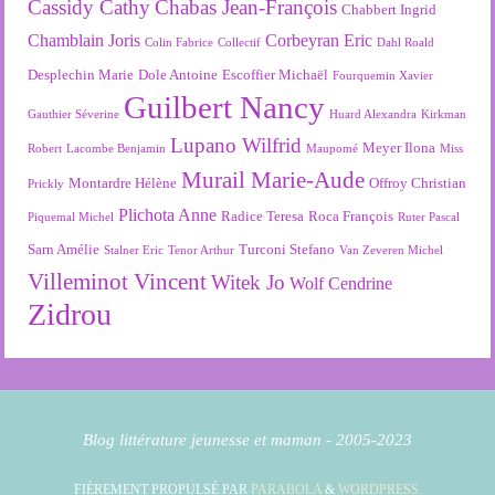
Cassidy Cathy
Chabas Jean-François
Chabbert Ingrid
Chamblain Joris
Corbeyran Eric
Colin Fabrice
Collectif
Dahl Roald
Desplechin Marie
Dole Antoine
Escoffier Michaël
Fourquemin Xavier
Guilbert Nancy
Gauthier Séverine
Huard Alexandra
Kirkman
Lupano Wilfrid
Meyer Ilona
Robert
Lacombe Benjamin
Maupomé
Miss
Murail Marie-Aude
Montardre Hélène
Offroy Christian
Prickly
Plichota Anne
Radice Teresa
Roca François
Piquemal Michel
Ruter Pascal
Sarn Amélie
Turconi Stefano
Stalner Eric
Tenor Arthur
Van Zeveren Michel
Villeminot Vincent
Witek Jo
Wolf Cendrine
Zidrou
Blog littérature jeunesse et maman - 2005-2023
FIÈREMENT PROPULSÉ PAR
PARABOLA
&
WORDPRESS.