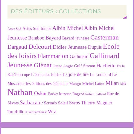
DES ÉDITEURS & COLLECTIONS
Albin Michel
Albin Michel
Actes Sud Junior
Actes Sud
Casterman
Jeunesse
Bayard
Bamboo
Bayard jeunesse
Ecole
Delcourt
Dargaud
Didier Jeunesse
Dupuis
des loisirs
Gallimard
Flammarion
Gallimard
Jeunesse
Glénat
Hachette
Gulf Stream
Grand Angle
J'ai lu
La joie de lire
L'école des loisirs
Kaléidoscope
Le Lombard
Le
Milan
Muscadier
les éditions des éléphants
Mango
Michel Lafon
Msk
Nathan
Oskar
Rageot
Rue de
Pocket Jeunesse
Robert Laffont
Sarbacane
Syros
Thierry Magnier
Soleil
Sèvres
Scrinéo
Wiz
Tourbillon
Vents d'Ouest