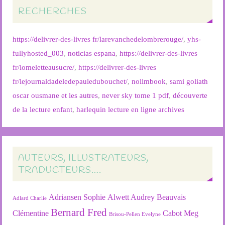
RECHERCHES
https://delivrer-des-livres fr/larevanchedelombrerouge/
,
yhs-
fullyhosted_003
,
noticias espana
,
https://delivrer-des-livres
fr/lomeletteausucre/
,
https://delivrer-des-livres
fr/lejournaldadeledepauledubouchet/
,
nolimbook
,
sami goliath
oscar ousmane et les autres
,
never sky tome 1 pdf
,
découverte
de la lecture enfant
,
harlequin lecture en ligne archives
AUTEURS, ILLUSTRATEURS,
TRADUCTEURS….
Adriansen Sophie
Alwett Audrey
Beauvais
Adlard Charlie
Bernard Fred
Clémentine
Cabot Meg
Brisou-Pellen Evelyne