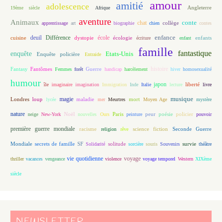
amour
amitié
adolescence
Angleterre
19ème siècle
Afrique
aventure
Animaux
conte
chat
apprentissage
art
biographie
chien
collège
contes
enfance
deuil
école
Différence
écologie
enfants
cuisine
dystopie
écriture
enfant
famille
fantastique
enquête
Etats-Unis
Enquête policière
Entraide
histoire
Fantasy
Fantômes
Guerre
Femmes
forêt
handicap
harcèlement
hiver
homosexualité
humour
japon
île
imaginaire
imagination
Immigration
Inde
Italie
lecture
liberté
livre
magie
musique
loup
maladie
mort
Londres
lycée
mer
Meurtres
Moyen Age
mystère
nature
Noël
Paris
peur
poésie
policier
neige
New-York
nouvelles
Ours
peinture
pouvoir
première guerre mondiale
racisme
science fiction
Seconde Guerre
religion
rêve
Mondiale
secrets de famille
solitude
SF
Solidarité
sorcière
souris
Souvenirs
survie
théâtre
vie quotidienne
voyage
thriller
vacances
vengeance
violence
voyage temporel
Western
XIXème
siècle
NEWSLETTER