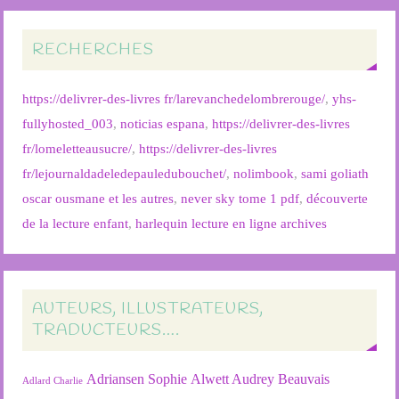
RECHERCHES
https://delivrer-des-livres fr/larevanchedelombrerouge/
,
yhs-
fullyhosted_003
,
noticias espana
,
https://delivrer-des-livres
fr/lomeletteausucre/
,
https://delivrer-des-livres
fr/lejournaldadeledepauledubouchet/
,
nolimbook
,
sami goliath
oscar ousmane et les autres
,
never sky tome 1 pdf
,
découverte
de la lecture enfant
,
harlequin lecture en ligne archives
AUTEURS, ILLUSTRATEURS,
TRADUCTEURS….
Adriansen Sophie
Alwett Audrey
Beauvais
Adlard Charlie