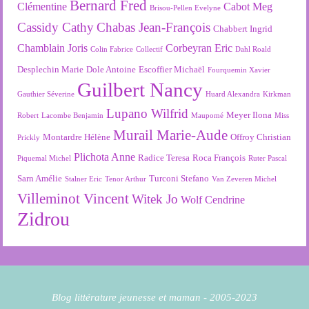
Bernard Fred
Clémentine
Cabot Meg
Brisou-Pellen Evelyne
Cassidy Cathy
Chabas Jean-François
Chabbert Ingrid
Chamblain Joris
Corbeyran Eric
Colin Fabrice
Collectif
Dahl Roald
Desplechin Marie
Dole Antoine
Escoffier Michaël
Fourquemin Xavier
Guilbert Nancy
Gauthier Séverine
Huard Alexandra
Kirkman
Lupano Wilfrid
Meyer Ilona
Robert
Lacombe Benjamin
Maupomé
Miss
Murail Marie-Aude
Montardre Hélène
Offroy Christian
Prickly
Plichota Anne
Radice Teresa
Roca François
Piquemal Michel
Ruter Pascal
Sarn Amélie
Turconi Stefano
Stalner Eric
Tenor Arthur
Van Zeveren Michel
Villeminot Vincent
Witek Jo
Wolf Cendrine
Zidrou
Blog littérature jeunesse et maman - 2005-2023