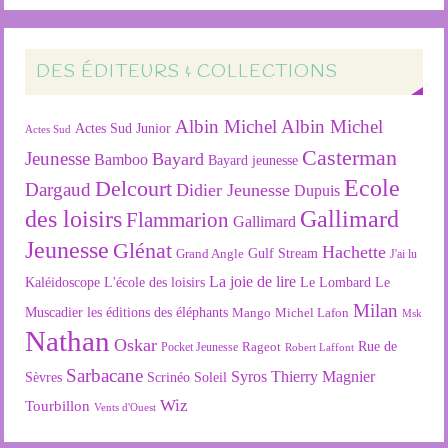
DES ÉDITEURS & COLLECTIONS
Albin Michel
Albin Michel
Actes Sud Junior
Actes Sud
Casterman
Jeunesse
Bayard
Bamboo
Bayard jeunesse
Ecole
Delcourt
Dargaud
Didier Jeunesse
Dupuis
des loisirs
Gallimard
Flammarion
Gallimard
Jeunesse
Glénat
Hachette
Gulf Stream
Grand Angle
J'ai lu
La joie de lire
L'école des loisirs
Kaléidoscope
Le Lombard
Le
Milan
Muscadier
les éditions des éléphants
Mango
Michel Lafon
Msk
Nathan
Oskar
Rageot
Rue de
Pocket Jeunesse
Robert Laffont
Sarbacane
Syros
Thierry Magnier
Soleil
Sèvres
Scrinéo
Wiz
Tourbillon
Vents d'Ouest