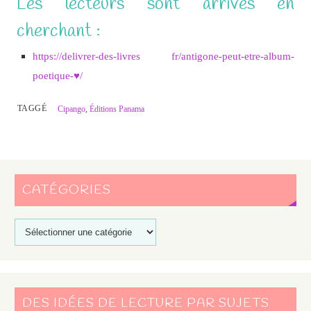
Les lecteurs sont arrivés en
cherchant :
https://delivrer-des-livres fr/antigone-peut-etre-album-
poetique-♥/
TAGGÉ
Cipango
,
Éditions Panama
CATÉGORIES
DES IDÉES DE LECTURE PAR SUJETS