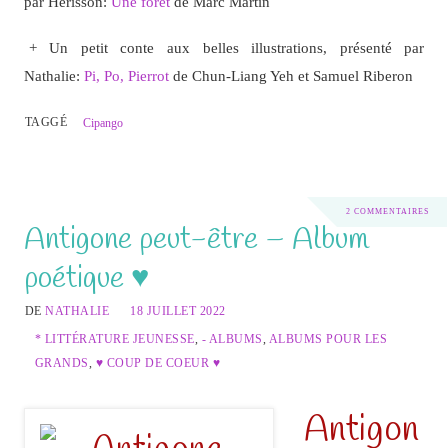
par Hérisson:
Une forêt
de Marc Martin
+ Un petit conte aux belles illustrations, présenté par
Nathalie:
Pi, Po, Pierrot
de Chun-Liang Yeh et Samuel Riberon
TAGGÉ
Cipango
2 COMMENTAIRES
Antigone peut-être – Album
poétique ♥
DE
NATHALIE
18 JUILLET 2022
* LITTÉRATURE JEUNESSE
,
- ALBUMS
,
ALBUMS POUR LES
GRANDS
,
♥ COUP DE COEUR ♥
Antigon