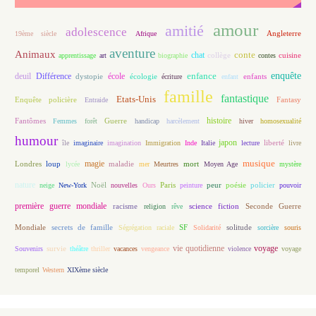
amour
amitié
adolescence
Angleterre
19ème siècle
Afrique
aventure
Animaux
conte
chat
apprentissage
art
biographie
collège
contes
cuisine
enfance
enquête
deuil
école
Différence
écologie
enfants
dystopie
écriture
enfant
famille
fantastique
Etats-Unis
Fantasy
Enquête policière
Entraide
histoire
Fantômes
Guerre
Femmes
forêt
handicap
harcèlement
hiver
homosexualité
humour
japon
île
imaginaire
imagination
Immigration
Inde
Italie
lecture
liberté
livre
magie
musique
loup
maladie
mort
Londres
lycée
mer
Meurtres
Moyen Age
mystère
nature
Noël
Paris
peur
poésie
policier
neige
New-York
nouvelles
Ours
peinture
pouvoir
première guerre mondiale
racisme
science fiction
Seconde Guerre
religion
rêve
Mondiale
secrets de famille
solitude
Ségrégation raciale
SF
Solidarité
sorcière
souris
vie quotidienne
voyage
Souvenirs
survie
théâtre
thriller
vacances
vengeance
violence
voyage
temporel
Western
XIXème siècle