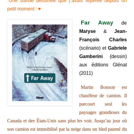
Une bande dessinée que j’avais repérée depuis un
petit moment : ♥
Far Away
de
M
aryse
&
Jean-
François Charles
(scénario) et
Gabriele
Gamberini
(dessin)
aux éditions Glénat
(2011)
Martin Bonsoir est
chauffeur de camion. Il
parcourt seul les
paysages grandioses du
Canada et des États-Unis sans plus les voir. Jusqu’au jour où
son camion est immobilisé par la neige dans un bled paumé du