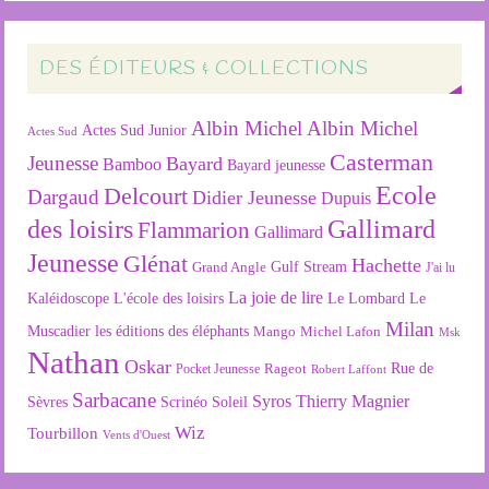
DES ÉDITEURS & COLLECTIONS
Albin Michel
Albin Michel
Actes Sud Junior
Actes Sud
Casterman
Jeunesse
Bayard
Bamboo
Bayard jeunesse
Ecole
Delcourt
Dargaud
Didier Jeunesse
Dupuis
des loisirs
Gallimard
Flammarion
Gallimard
Jeunesse
Glénat
Hachette
Gulf Stream
Grand Angle
J'ai lu
La joie de lire
L'école des loisirs
Kaléidoscope
Le Lombard
Le
Milan
Muscadier
les éditions des éléphants
Mango
Michel Lafon
Msk
Nathan
Oskar
Rageot
Rue de
Pocket Jeunesse
Robert Laffont
Sarbacane
Syros
Thierry Magnier
Soleil
Sèvres
Scrinéo
Wiz
Tourbillon
Vents d'Ouest