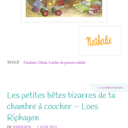
TAGGÉ
Clochette
,
Glénat
,
L'atelier du poisson soluble
13 COMMENTAIRES
Les petites bêtes bizarres de ta
chambre à coucher – Loes
Riphagen
DE
HERISSON
1 JUIN 2013