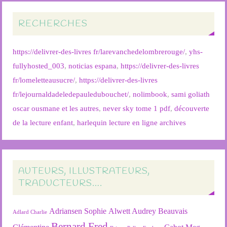
RECHERCHES
https://delivrer-des-livres fr/larevanchedelombrerouge/
,
yhs-
fullyhosted_003
,
noticias espana
,
https://delivrer-des-livres
fr/lomeletteausucre/
,
https://delivrer-des-livres
fr/lejournaldadeledepauledubouchet/
,
nolimbook
,
sami goliath
oscar ousmane et les autres
,
never sky tome 1 pdf
,
découverte
de la lecture enfant
,
harlequin lecture en ligne archives
AUTEURS, ILLUSTRATEURS,
TRADUCTEURS….
Adriansen Sophie
Alwett Audrey
Beauvais
Adlard Charlie
Bernard Fred