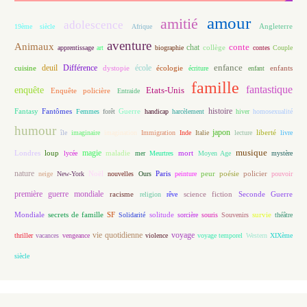
amour
amitié
adolescence
Angleterre
19ème siècle
Afrique
aventure
Animaux
conte
chat
apprentissage
art
biographie
collège
contes
Couple
enfance
deuil
école
Différence
écologie
enfants
cuisine
dystopie
écriture
enfant
famille
fantastique
enquête
Etats-Unis
Enquête policière
Entraide
histoire
Fantasy
Fantômes
Guerre
Femmes
forêt
handicap
harcèlement
hiver
homosexualité
humour
japon
île
imaginaire
imagination
Immigration
Inde
Italie
lecture
liberté
livre
magie
musique
loup
maladie
mort
Londres
lycée
mer
Meurtres
Moyen Age
mystère
nature
Noël
Paris
peur
poésie
policier
neige
New-York
nouvelles
Ours
peinture
pouvoir
première guerre mondiale
racisme
science fiction
Seconde Guerre
religion
rêve
Mondiale
secrets de famille
solitude
SF
Solidarité
sorcière
souris
Souvenirs
survie
théâtre
vie quotidienne
voyage
thriller
vacances
vengeance
violence
voyage temporel
Western
XIXème
siècle