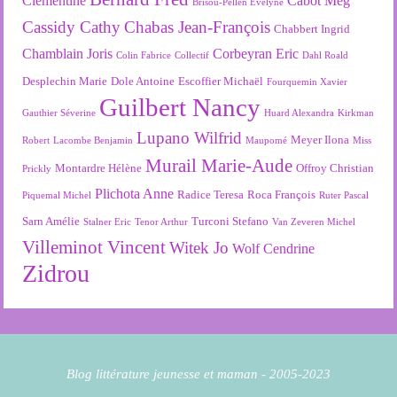
Clémentine
Cabot Meg
Brisou-Pellen Evelyne
Cassidy Cathy
Chabas Jean-François
Chabbert Ingrid
Chamblain Joris
Corbeyran Eric
Colin Fabrice
Collectif
Dahl Roald
Desplechin Marie
Dole Antoine
Escoffier Michaël
Fourquemin Xavier
Guilbert Nancy
Gauthier Séverine
Huard Alexandra
Kirkman
Lupano Wilfrid
Meyer Ilona
Robert
Lacombe Benjamin
Maupomé
Miss
Murail Marie-Aude
Montardre Hélène
Offroy Christian
Prickly
Plichota Anne
Radice Teresa
Roca François
Piquemal Michel
Ruter Pascal
Sarn Amélie
Turconi Stefano
Stalner Eric
Tenor Arthur
Van Zeveren Michel
Villeminot Vincent
Witek Jo
Wolf Cendrine
Zidrou
Blog littérature jeunesse et maman - 2005-2023