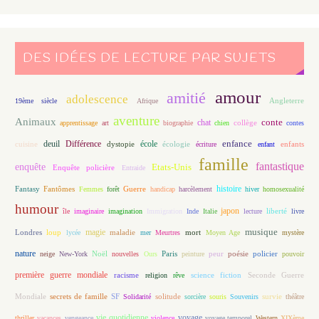
DES IDÉES DE LECTURE PAR SUJETS
amour
amitié
adolescence
Angleterre
19ème siècle
Afrique
aventure
Animaux
conte
chat
apprentissage
art
biographie
chien
collège
contes
enfance
deuil
école
Différence
écologie
enfants
cuisine
dystopie
écriture
enfant
famille
fantastique
enquête
Etats-Unis
Enquête policière
Entraide
histoire
Fantasy
Fantômes
Guerre
Femmes
forêt
handicap
harcèlement
hiver
homosexualité
humour
japon
île
imaginaire
imagination
Immigration
Inde
Italie
lecture
liberté
livre
magie
musique
loup
maladie
mort
Londres
lycée
mer
Meurtres
Moyen Age
mystère
nature
Noël
Paris
peur
poésie
policier
neige
New-York
nouvelles
Ours
peinture
pouvoir
première guerre mondiale
racisme
science fiction
Seconde Guerre
religion
rêve
Mondiale
secrets de famille
solitude
SF
Solidarité
sorcière
souris
Souvenirs
survie
théâtre
vie quotidienne
voyage
thriller
vacances
vengeance
violence
voyage temporel
Western
XIXème