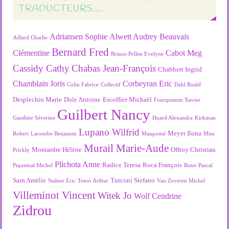
TRADUCTEURS….
Adriansen Sophie
Alwett Audrey
Beauvais
Adlard Charlie
Bernard Fred
Clémentine
Cabot Meg
Brisou-Pellen Evelyne
Cassidy Cathy
Chabas Jean-François
Chabbert Ingrid
Chamblain Joris
Corbeyran Eric
Colin Fabrice
Collectif
Dahl Roald
Desplechin Marie
Dole Antoine
Escoffier Michaël
Fourquemin Xavier
Guilbert Nancy
Gauthier Séverine
Huard Alexandra
Kirkman
Lupano Wilfrid
Meyer Ilona
Robert
Lacombe Benjamin
Maupomé
Miss
Murail Marie-Aude
Montardre Hélène
Offroy Christian
Prickly
Plichota Anne
Radice Teresa
Roca François
Piquemal Michel
Ruter Pascal
Sarn Amélie
Turconi Stefano
Stalner Eric
Tenor Arthur
Van Zeveren Michel
Villeminot Vincent
Witek Jo
Wolf Cendrine
Zidrou