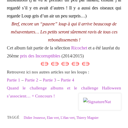
regardé s’il y en avait d’autres ! Il y a aussi des oiseaux qui
regarde Loup gris d’un air un peu surpris…)
Bref, encore un “pauvre” loup à qui il arrive beaucoup de
mésaventures… Les petits seront sûrement ravis de tous ces
rebondissements !
Cet album fait partie de la sélection
Ricochet
et a été lauréat du
26ème
prix des Incorruptibles
(2014/2015)
∈∋ ∈∋ ∈∋ ∈∋ ∈∋
Retrouvez ici nos autres articles sur les loups :
Partie 1
–
Partie 2
–
Partie 3
–
Partie 4
Quand le challenge albums et le challenge Halloween
s’associent… + Concours !
TAGGÉ
Didier Jeunesse
,
Elan vert
,
L'élan vert
,
Thierry Magnier