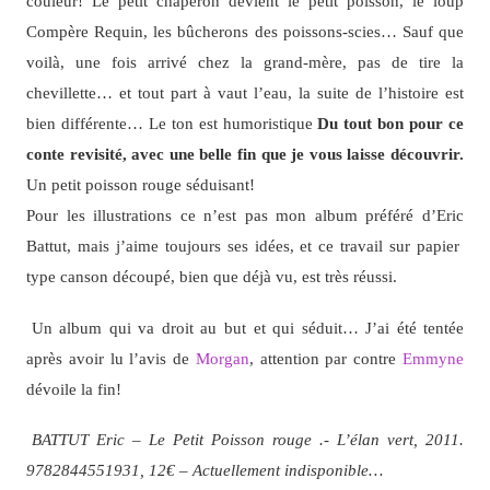
couleur! Le petit chaperon devient le petit poisson, le loup
Compère Requin, les bûcherons des poissons-scies… Sauf que
voilà, une fois arrivé chez la grand-mère, pas de tire la
chevillette… et tout part à vaut l’eau, la suite de l’histoire est
bien différente… Le ton est humoristique
Du tout bon pour ce
conte revisité, avec une belle fin que je vous laisse découvrir.
Un petit poisson rouge séduisant!
Pour les illustrations ce n’est pas mon album préféré d’Eric
Battut, mais j’aime toujours ses idées, et ce travail sur papier
type canson découpé, bien que déjà vu, est très réussi.
Un album qui va droit au but et qui séduit… J’ai été tentée
après avoir lu l’avis de
Morgan
, attention par contre
Emmyne
dévoile la fin!
BATTUT Eric – Le Petit Poisson rouge .- L’élan vert, 2011.
9782844551931, 12€ – Actuellement indisponible…