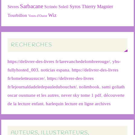
Sarbacane
Syros
Thierry Magnier
Soleil
Sèvres
Scrinéo
Wiz
Tourbillon
Vents d'Ouest
RECHERCHES
https://delivrer-des-livres fr/larevanchedelombrerouge/
,
yhs-
fullyhosted_003
,
noticias espana
,
https://delivrer-des-livres
fr/lomeletteausucre/
,
https://delivrer-des-livres
fr/lejournaldadeledepauledubouchet/
,
nolimbook
,
sami goliath
oscar ousmane et les autres
,
never sky tome 1 pdf
,
découverte
de la lecture enfant
,
harlequin lecture en ligne archives
AUTEURS, ILLUSTRATEURS,