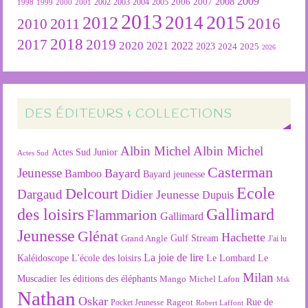
2009
2007
2008
2004
2005
2006
1999
2000
2001
2002
2003
1998
2013
2015
2012
2014
2016
2011
2010
2018
2019
2017
2020
2022
2021
2023
2024
2025
2026
DES ÉDITEURS & COLLECTIONS
Albin Michel
Albin Michel
Actes Sud Junior
Actes Sud
Casterman
Jeunesse
Bayard
Bamboo
Bayard jeunesse
Ecole
Delcourt
Dargaud
Didier Jeunesse
Dupuis
des loisirs
Gallimard
Flammarion
Gallimard
Jeunesse
Glénat
Hachette
Gulf Stream
Grand Angle
J'ai lu
La joie de lire
L'école des loisirs
Kaléidoscope
Le Lombard
Le
Milan
Muscadier
les éditions des éléphants
Mango
Michel Lafon
Msk
Nathan
Oskar
Rageot
Rue de
Pocket Jeunesse
Robert Laffont