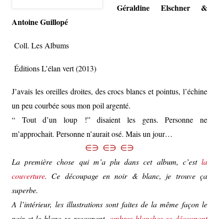
Géraldine Elschner &
Antoine Guillopé
Coll. Les Albums
Éditions L’élan vert (2013)
J’avais les oreilles droites, des crocs blancs et pointus, l’échine
un peu courbée sous mon poil argenté.
“
Tout d’un loup !” disaient les gens. Personne ne
m’approchait. Personne n’aurait osé. Mais un jour…
∈∋ ∈∋ ∈∋
La première chose qui m’a plu dans cet album, c’est
la
couverture
. Ce découpage en noir & blanc, je trouve ça
superbe.
A l’intérieur, les illustrations sont faites de la même façon le
noir et le blanc se recoupant,
ombres blanches se découpant