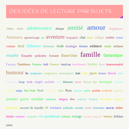
DES IDÉES DE LECTURE PAR SUJETS
amour
amitié
adolescence
Angleterre
19ème siècle
Afrique
aventure
Animaux
conte
chat
apprentissage
art
biographie
chien
collège
contes
enfance
deuil
école
Différence
écologie
enfants
cuisine
dystopie
écriture
enfant
famille
fantastique
enquête
Etats-Unis
Enquête policière
Entraide
histoire
Fantasy
Fantômes
Guerre
Femmes
forêt
handicap
harcèlement
hiver
homosexualité
humour
japon
île
imaginaire
imagination
Immigration
Inde
Italie
lecture
liberté
livre
magie
musique
loup
maladie
mort
Londres
lycée
mer
Meurtres
Moyen Age
mystère
nature
Noël
Paris
peur
poésie
policier
neige
New-York
nouvelles
Ours
peinture
pouvoir
première guerre mondiale
racisme
science fiction
Seconde Guerre
religion
rêve
Mondiale
secrets de famille
solitude
SF
Solidarité
sorcière
souris
Souvenirs
survie
théâtre
vie quotidienne
voyage
thriller
vacances
vengeance
violence
voyage temporel
Western
XIXème
siècle