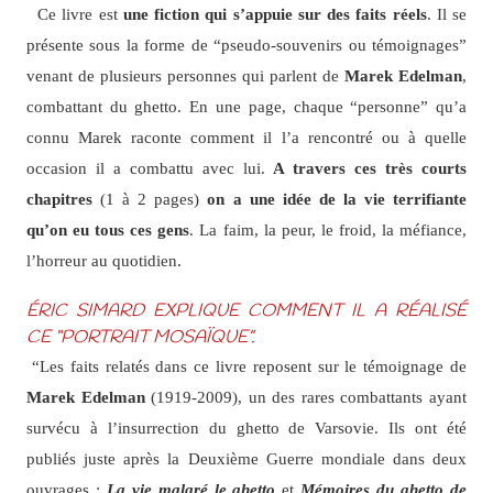
Ce livre est
une fiction qui s’appuie sur des faits réels
. Il se
présente sous la forme de “pseudo-souvenirs ou témoignages”
venant de plusieurs personnes qui parlent de
Marek
Edelman
,
combattant du ghetto. En une page, chaque “personne” qu’a
connu Marek raconte comment il l’a rencontré ou à quelle
occasion il a combattu avec lui.
A travers ces très courts
chapitres
(1 à 2 pages)
on a une idée de la vie terrifiante
qu’on eu tous ces gens
. La faim, la peur, le froid, la méfiance,
l’horreur au quotidien.
ÉRIC SIMARD EXPLIQUE COMMENT IL A RÉALISÉ
CE “PORTRAIT MOSAÏQUE”.
“Les faits relatés dans ce livre reposent sur le témoignage de
Marek Edelman
(1919-2009), un des rares combattants ayant
survécu à l’insurrection du ghetto de Varsovie. Ils ont été
publiés juste après la Deuxième Guerre mondiale dans deux
ouvrages :
La vie malgré le ghetto
et
Mémoires du ghetto de