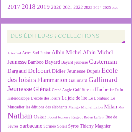
2018
2019
2017
2020
2022
2021
2023
2024
2025
2026
DES ÉDITEURS & COLLECTIONS
Albin Michel
Albin Michel
Actes Sud Junior
Actes Sud
Casterman
Jeunesse
Bayard
Bamboo
Bayard jeunesse
Ecole
Delcourt
Dargaud
Didier Jeunesse
Dupuis
des loisirs
Gallimard
Flammarion
Gallimard
Jeunesse
Glénat
Hachette
Gulf Stream
Grand Angle
J'ai lu
La joie de lire
L'école des loisirs
Kaléidoscope
Le Lombard
Le
Milan
Muscadier
les éditions des éléphants
Mango
Michel Lafon
Msk
Nathan
Oskar
Rageot
Rue de
Pocket Jeunesse
Robert Laffont
Sarbacane
Syros
Thierry Magnier
Soleil
Sèvres
Scrinéo