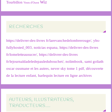
Wiz
Tourbillon
Vents d'Ouest
RECHERCHES
https://delivrer-des-livres fr/larevanchedelombrerouge/
,
yhs-
fullyhosted_003
,
noticias espana
,
https://delivrer-des-livres
fr/lomeletteausucre/
,
https://delivrer-des-livres
fr/lejournaldadeledepauledubouchet/
,
nolimbook
,
sami goliath
oscar ousmane et les autres
,
never sky tome 1 pdf
,
découverte
de la lecture enfant
,
harlequin lecture en ligne archives
AUTEURS, ILLUSTRATEURS,
TRADUCTEURS….