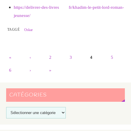
https://delivrer-des-livres fr/khadim-le-petit-lord-roman-
jeunesse/
TAGGÉ
Oskar
«
‹
2
3
4
5
6
›
»
CATÉGORIES