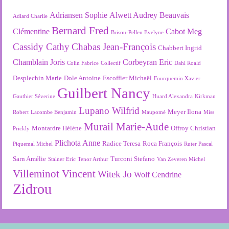
Adriansen Sophie
Alwett Audrey
Beauvais
Adlard Charlie
Bernard Fred
Clémentine
Cabot Meg
Brisou-Pellen Evelyne
Cassidy Cathy
Chabas Jean-François
Chabbert Ingrid
Chamblain Joris
Corbeyran Eric
Colin Fabrice
Collectif
Dahl Roald
Desplechin Marie
Dole Antoine
Escoffier Michaël
Fourquemin Xavier
Guilbert Nancy
Gauthier Séverine
Huard Alexandra
Kirkman
Lupano Wilfrid
Meyer Ilona
Robert
Lacombe Benjamin
Maupomé
Miss
Murail Marie-Aude
Montardre Hélène
Offroy Christian
Prickly
Plichota Anne
Radice Teresa
Roca François
Piquemal Michel
Ruter Pascal
Sarn Amélie
Turconi Stefano
Stalner Eric
Tenor Arthur
Van Zeveren Michel
Villeminot Vincent
Witek Jo
Wolf Cendrine
Zidrou