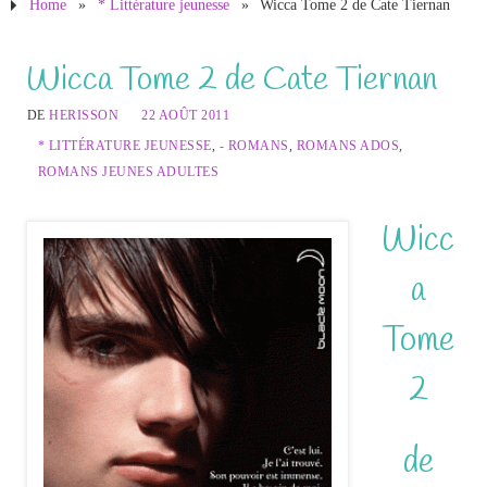
Home
»
* Littérature jeunesse
»
Wicca Tome 2 de Cate Tiernan
Wicca Tome 2 de Cate Tiernan
DE
HERISSON
22 AOÛT 2011
* LITTÉRATURE JEUNESSE
,
- ROMANS
,
ROMANS ADOS
,
ROMANS JEUNES ADULTES
Wicc
a
Tome
2
de