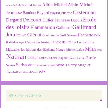
Albin Michel
Albin Michel
Actes Sud Junior
Actes Sud
Casterman
Jeunesse
Bayard
Bamboo
Bayard jeunesse
Ecole
Delcourt
Dargaud
Didier Jeunesse
Dupuis
des loisirs
Gallimard
Flammarion
Gallimard
Jeunesse
Glénat
Hachette
Gulf Stream
Grand Angle
J'ai lu
La joie de lire
L'école des loisirs
Kaléidoscope
Le Lombard
Le
Milan
Muscadier
les éditions des éléphants
Mango
Michel Lafon
Msk
Nathan
Oskar
Rageot
Rue de
Pocket Jeunesse
Robert Laffont
Sarbacane
Syros
Thierry Magnier
Soleil
Sèvres
Scrinéo
Wiz
Tourbillon
Vents d'Ouest
RECHERCHES