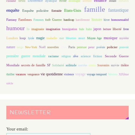
enfance
deuil
école
Différence
écologie
enfants
cuisine
dystopie
écriture
enfant
famille
fantastique
enquête
Etats-Unis
Enquête policière
Entraide
histoire
Fantasy
Fantômes
Guerre
Femmes
forêt
handicap
harcèlement
hiver
homosexualité
humour
japon
île
imaginaire
imagination
Immigration
Inde
Italie
lecture
liberté
livre
magie
musique
loup
maladie
mort
Londres
lycée
mer
Meurtres
Moyen Age
mystère
nature
Noël
Paris
peur
poésie
policier
neige
New-York
nouvelles
Ours
peinture
pouvoir
première guerre mondiale
racisme
science fiction
Seconde Guerre
religion
rêve
Mondiale
secrets de famille
solitude
SF
Solidarité
sorcière
souris
Souvenirs
survie
théâtre
vie quotidienne
voyage
thriller
vacances
vengeance
violence
voyage temporel
Western
XIXème
siècle
NEWSLETTER
Your email: