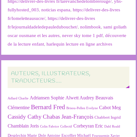
https://delivrer-des-livres fr/larevanchedelombrerouge/
,
yhs-
fullyhosted_003
,
noticias espana
,
https://delivrer-des-livres
fr/lomeletteausucre/
,
https://delivrer-des-livres
fr/lejournaldadeledepauledubouchet/
,
nolimbook
,
sami goliath
oscar ousmane et les autres
,
never sky tome 1 pdf
,
découverte
de la lecture enfant
,
harlequin lecture en ligne archives
AUTEURS, ILLUSTRATEURS,
TRADUCTEURS….
Adriansen Sophie
Alwett Audrey
Beauvais
Adlard Charlie
Bernard Fred
Clémentine
Cabot Meg
Brisou-Pellen Evelyne
Cassidy Cathy
Chabas Jean-François
Chabbert Ingrid
Chamblain Joris
Corbeyran Eric
Colin Fabrice
Collectif
Dahl Roald
Desplechin Marie
Dole Antoine
Escoffier Michaël
Fourquemin Xavier