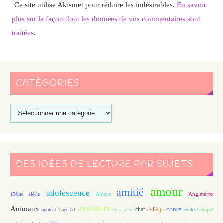
Ce site utilise Akismet pour réduire les indésirables.
En savoir
plus sur la façon dont les données de vos commentaires sont
traitées
.
CATÉGORIES
DES IDÉES DE LECTURE PAR SUJETS
amour
amitié
adolescence
Angleterre
19ème siècle
Afrique
aventure
Animaux
conte
chat
apprentissage
art
biographie
collège
contes
Couple