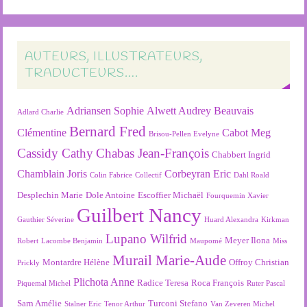
AUTEURS, ILLUSTRATEURS,
TRADUCTEURS….
Adriansen Sophie
Alwett Audrey
Beauvais
Adlard Charlie
Bernard Fred
Clémentine
Cabot Meg
Brisou-Pellen Evelyne
Cassidy Cathy
Chabas Jean-François
Chabbert Ingrid
Chamblain Joris
Corbeyran Eric
Colin Fabrice
Collectif
Dahl Roald
Desplechin Marie
Dole Antoine
Escoffier Michaël
Fourquemin Xavier
Guilbert Nancy
Gauthier Séverine
Huard Alexandra
Kirkman
Lupano Wilfrid
Meyer Ilona
Robert
Lacombe Benjamin
Maupomé
Miss
Murail Marie-Aude
Montardre Hélène
Offroy Christian
Prickly
Plichota Anne
Radice Teresa
Roca François
Piquemal Michel
Ruter Pascal
Sarn Amélie
Turconi Stefano
Stalner Eric
Tenor Arthur
Van Zeveren Michel