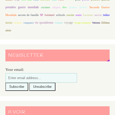
première guerre mondiale
racisme
science fiction
Seconde Guerre
religion
rêve
Mondiale
secrets de famille
solitude
SF
Solidarité
sorcière
souris
Souvenirs
survie
théâtre
vie quotidienne
voyage
thriller
vacances
vengeance
violence
voyage temporel
Western
XIXème
siècle
NEWSLETTER
Your email:
A VOIR