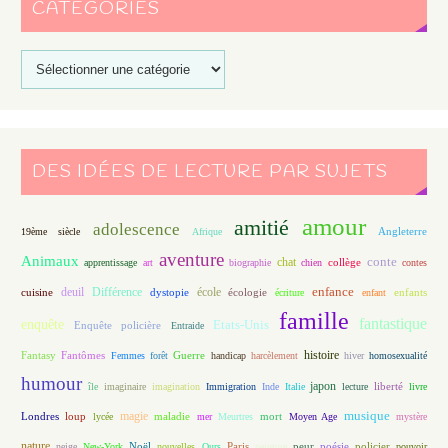
CATÉGORIES
DES IDÉES DE LECTURE PAR SUJETS
amour
amitié
adolescence
Angleterre
19ème siècle
Afrique
aventure
Animaux
conte
chat
apprentissage
art
biographie
chien
collège
contes
enfance
deuil
école
Différence
écologie
enfants
cuisine
dystopie
écriture
enfant
famille
fantastique
enquête
Etats-Unis
Enquête policière
Entraide
histoire
Fantasy
Fantômes
Guerre
Femmes
forêt
handicap
harcèlement
hiver
homosexualité
humour
japon
île
imaginaire
imagination
Immigration
Inde
Italie
lecture
liberté
livre
magie
musique
loup
maladie
mort
Londres
lycée
mer
Meurtres
Moyen Age
mystère
nature
Noël
Paris
peur
poésie
policier
neige
New-York
nouvelles
Ours
peinture
pouvoir