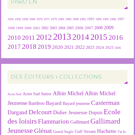
PARU EN
1934
1936
1938
1964
1970
1971
1979
1981
1983
1990
1992
1993
1994
1995
1996
1997
2009
2007
2008
2004
2005
2006
1999
2000
2001
2002
2003
1998
2013
2015
2012
2014
2016
2011
2010
2018
2019
2017
2020
2022
2021
2023
2024
2025
2026
DES ÉDITEURS & COLLECTIONS
Albin Michel
Albin Michel
Actes Sud Junior
Actes Sud
Casterman
Jeunesse
Bayard
Bamboo
Bayard jeunesse
Ecole
Delcourt
Dargaud
Didier Jeunesse
Dupuis
des loisirs
Gallimard
Flammarion
Gallimard
Jeunesse
Glénat
Hachette
Gulf Stream
Grand Angle
J'ai lu