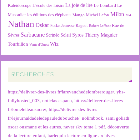
La joie de lire
L'école des loisirs
Kaléidoscope
Le Lombard
Le
Milan
Muscadier
les éditions des éléphants
Mango
Michel Lafon
Msk
Nathan
Oskar
Rageot
Rue de
Pocket Jeunesse
Robert Laffont
Sarbacane
Syros
Thierry Magnier
Soleil
Sèvres
Scrinéo
Wiz
Tourbillon
Vents d'Ouest
RECHERCHES
https://delivrer-des-livres fr/larevanchedelombrerouge/
,
yhs-
fullyhosted_003
,
noticias espana
,
https://delivrer-des-livres
fr/lomeletteausucre/
,
https://delivrer-des-livres
fr/lejournaldadeledepauledubouchet/
,
nolimbook
,
sami goliath
oscar ousmane et les autres
,
never sky tome 1 pdf
,
découverte
de la lecture enfant
,
harlequin lecture en ligne archives