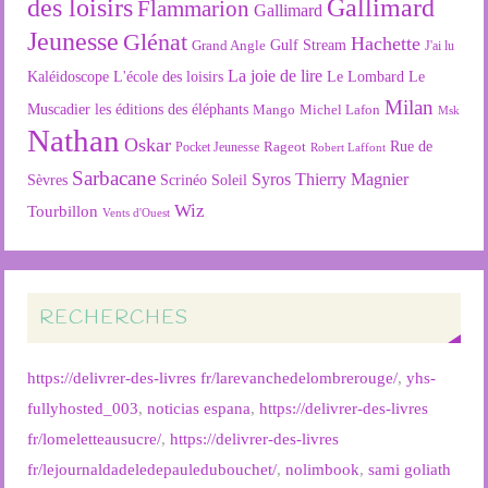
des loisirs
Gallimard
Flammarion
Gallimard
Jeunesse
Glénat
Hachette
Gulf Stream
Grand Angle
J'ai lu
La joie de lire
L'école des loisirs
Kaléidoscope
Le Lombard
Le
Milan
Muscadier
les éditions des éléphants
Mango
Michel Lafon
Msk
Nathan
Oskar
Rageot
Rue de
Pocket Jeunesse
Robert Laffont
Sarbacane
Syros
Thierry Magnier
Soleil
Sèvres
Scrinéo
Wiz
Tourbillon
Vents d'Ouest
RECHERCHES
https://delivrer-des-livres fr/larevanchedelombrerouge/
,
yhs-
fullyhosted_003
,
noticias espana
,
https://delivrer-des-livres
fr/lomeletteausucre/
,
https://delivrer-des-livres
fr/lejournaldadeledepauledubouchet/
,
nolimbook
,
sami goliath