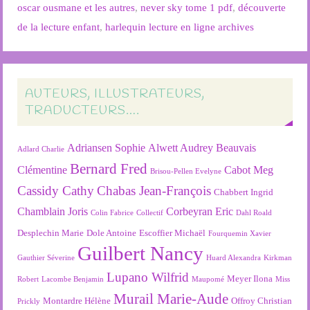
oscar ousmane et les autres
,
never sky tome 1 pdf
,
découverte
de la lecture enfant
,
harlequin lecture en ligne archives
AUTEURS, ILLUSTRATEURS,
TRADUCTEURS….
Adriansen Sophie
Alwett Audrey
Beauvais
Adlard Charlie
Bernard Fred
Clémentine
Cabot Meg
Brisou-Pellen Evelyne
Cassidy Cathy
Chabas Jean-François
Chabbert Ingrid
Chamblain Joris
Corbeyran Eric
Colin Fabrice
Collectif
Dahl Roald
Desplechin Marie
Dole Antoine
Escoffier Michaël
Fourquemin Xavier
Guilbert Nancy
Gauthier Séverine
Huard Alexandra
Kirkman
Lupano Wilfrid
Meyer Ilona
Robert
Lacombe Benjamin
Maupomé
Miss
Murail Marie-Aude
Montardre Hélène
Offroy Christian
Prickly