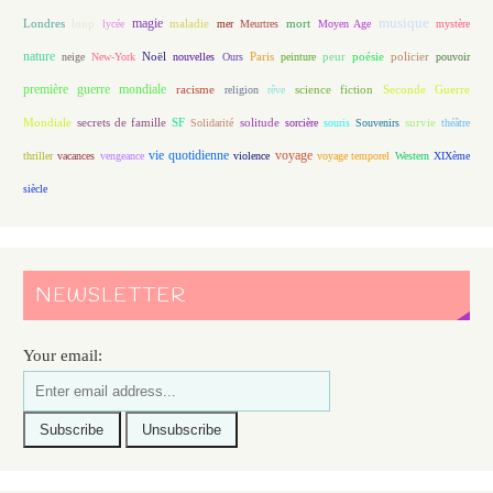
magie
musique
loup
maladie
mort
Londres
lycée
mer
Meurtres
Moyen Age
mystère
nature
Noël
Paris
peur
poésie
policier
neige
New-York
nouvelles
Ours
peinture
pouvoir
première guerre mondiale
racisme
science fiction
Seconde Guerre
religion
rêve
Mondiale
secrets de famille
solitude
SF
Solidarité
sorcière
souris
Souvenirs
survie
théâtre
vie quotidienne
voyage
thriller
vacances
vengeance
violence
voyage temporel
Western
XIXème
siècle
NEWSLETTER
Your email: