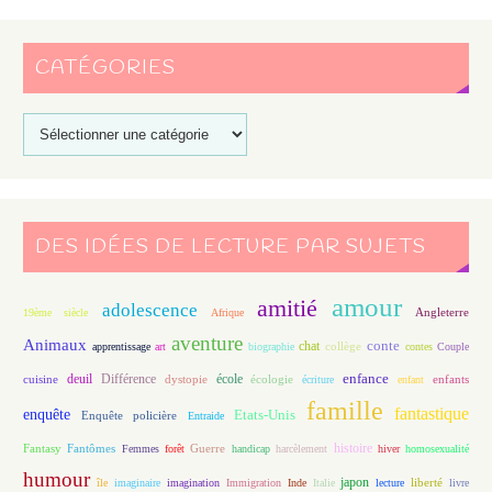
CATÉGORIES
DES IDÉES DE LECTURE PAR SUJETS
amour
amitié
adolescence
Angleterre
19ème siècle
Afrique
aventure
Animaux
conte
chat
apprentissage
art
biographie
collège
contes
Couple
enfance
deuil
école
Différence
écologie
enfants
cuisine
dystopie
écriture
enfant
famille
fantastique
enquête
Etats-Unis
Enquête policière
Entraide
histoire
Fantasy
Fantômes
Guerre
Femmes
forêt
handicap
harcèlement
hiver
homosexualité
humour
japon
île
imaginaire
imagination
Immigration
Inde
Italie
lecture
liberté
livre