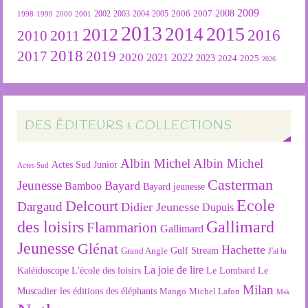
2009
2007
2008
2004
2005
2006
1999
2000
2001
2002
2003
1998
2013
2015
2012
2014
2016
2011
2010
2018
2019
2017
2020
2022
2021
2023
2024
2025
2026
DES ÉDITEURS & COLLECTIONS
Albin Michel
Albin Michel
Actes Sud Junior
Actes Sud
Casterman
Jeunesse
Bayard
Bamboo
Bayard jeunesse
Ecole
Delcourt
Dargaud
Didier Jeunesse
Dupuis
des loisirs
Gallimard
Flammarion
Gallimard
Jeunesse
Glénat
Hachette
Gulf Stream
Grand Angle
J'ai lu
La joie de lire
L'école des loisirs
Kaléidoscope
Le Lombard
Le
Milan
Muscadier
les éditions des éléphants
Mango
Michel Lafon
Msk