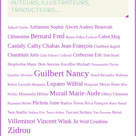
AUTEURS, ILLUSTRATEURS,
TRADUCTEURS….
Adriansen Sophie
Alwett Audrey
Beauvais
Adlard Charlie
Bernard Fred
Clémentine
Cabot Meg
Brisou-Pellen Evelyne
Cassidy Cathy
Chabas Jean-François
Chabbert Ingrid
Chamblain Joris
Corbeyran Eric
Colin Fabrice
Collectif
Dahl Roald
Desplechin Marie
Dole Antoine
Escoffier Michaël
Fourquemin Xavier
Guilbert Nancy
Gauthier Séverine
Huard Alexandra
Kirkman
Lupano Wilfrid
Meyer Ilona
Robert
Lacombe Benjamin
Maupomé
Miss
Murail Marie-Aude
Montardre Hélène
Offroy Christian
Prickly
Plichota Anne
Radice Teresa
Roca François
Piquemal Michel
Ruter Pascal
Sarn Amélie
Turconi Stefano
Stalner Eric
Tenor Arthur
Van Zeveren Michel
Villeminot Vincent
Witek Jo
Wolf Cendrine
Zidrou