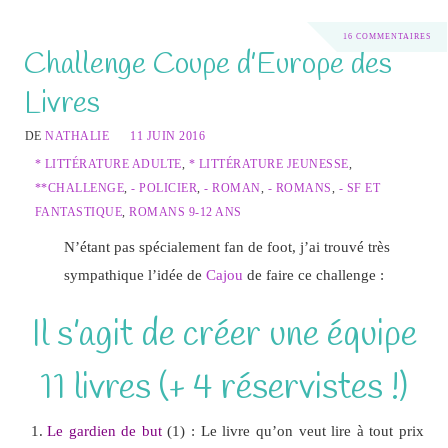
16 COMMENTAIRES
Challenge Coupe d’Europe des
Livres
DE
NATHALIE
11 JUIN 2016
* LITTÉRATURE ADULTE
,
* LITTÉRATURE JEUNESSE
,
**CHALLENGE
,
- POLICIER
,
- ROMAN
,
- ROMANS
,
- SF ET
FANTASTIQUE
,
ROMANS 9-12 ANS
N’étant pas spécialement fan de foot, j’ai trouvé très
sympathique l’idée de
Cajou
de faire ce challenge :
Il s’agit de créer une équipe
11 livres (+ 4 réservistes !)
Le gardien de but
(1) : Le livre qu’on veut lire à tout prix