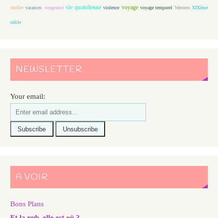
vie quotidienne
voyage
thriller
vacances
vengeance
violence
voyage temporel
Western
XIXème
siècle
NEWSLETTER
Your email:
A VOIR
Bons Plans
Et la pub, elle est où ?