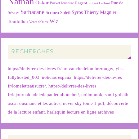
Nathan
Oskar
Rageot
Rue de
Pocket Jeunesse
Robert Laffont
Sarbacane
Syros
Thierry Magnier
Soleil
Sèvres
Scrinéo
Wiz
Tourbillon
Vents d'Ouest
RECHERCHES
https://delivrer-des-livres fr/larevanchedelombrerouge/
,
yhs-
fullyhosted_003
,
noticias espana
,
https://delivrer-des-livres
fr/lomeletteausucre/
,
https://delivrer-des-livres
fr/lejournaldadeledepauledubouchet/
,
nolimbook
,
sami goliath
oscar ousmane et les autres
,
never sky tome 1 pdf
,
découverte
de la lecture enfant
,
harlequin lecture en ligne archives