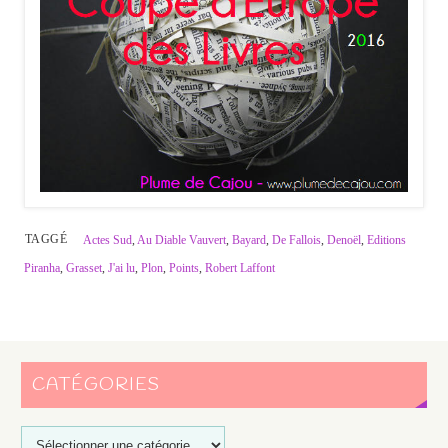
TAGGÉ
Actes Sud
,
Au Diable Vauvert
,
Bayard
,
De Fallois
,
Denoël
,
Editions
Piranha
,
Grasset
,
J'ai lu
,
Plon
,
Points
,
Robert Laffont
CATÉGORIES