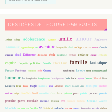
DES IDÉES DE LECTURE PAR SUJETS
amour
amitié
adolescence
Angleterre
19ème siècle
Afrique
aventure
Animaux
conte
chat
apprentissage
art
biographie
collège
contes
Couple
enfance
deuil
école
Différence
écologie
enfants
cuisine
dystopie
écriture
enfant
famille
fantastique
enquête
Etats-Unis
Enquête policière
Entraide
histoire
Fantasy
Fantômes
Guerre
Femmes
forêt
handicap
harcèlement
hiver
homosexualité
humour
japon
île
imaginaire
imagination
Immigration
Inde
Italie
lecture
liberté
livre
magie
musique
loup
maladie
mort
Londres
lycée
mer
Meurtres
Moyen Age
mystère
nature
Noël
Paris
peur
poésie
policier
neige
New-York
nouvelles
Ours
peinture
pouvoir
première guerre mondiale
racisme
science fiction
Seconde Guerre
religion
rêve
Mondiale
secrets de famille
solitude
SF
Solidarité
sorcière
souris
Souvenirs
survie
théâtre