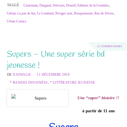
TAGGÉ
Casterman
,
Dargaud
,
Delcourt
,
Denoël
,
Editions de la Gouttière
,
Glénat
,
La joie de lire
,
Le Lombard
,
Rivages noir
,
Rouquemoute
,
Rue de Sèvres
,
Urban Comics
22 COMMENTAIRES
Supers – Une super série bd
jeunesse !
DE
NATHALIE
11 DÉCEMBRE 2019
* BANDES DESSINÉES
,
* LITTÉRATURE JEUNESSE
Une “super” histoire !!
à partir de 11 ans