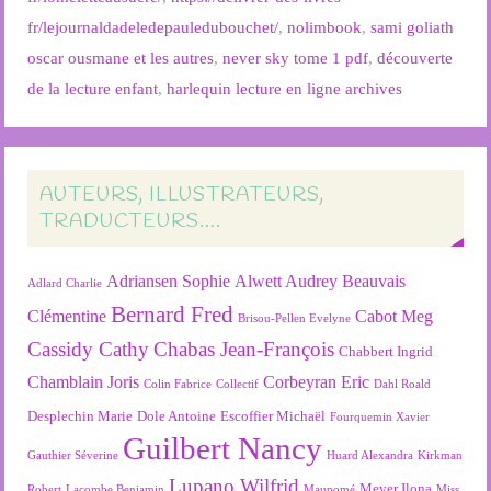
fr/lejournaldadeledepauledubouchet/
,
nolimbook
,
sami goliath
oscar ousmane et les autres
,
never sky tome 1 pdf
,
découverte
de la lecture enfant
,
harlequin lecture en ligne archives
AUTEURS, ILLUSTRATEURS,
TRADUCTEURS….
Adriansen Sophie
Alwett Audrey
Beauvais
Adlard Charlie
Bernard Fred
Clémentine
Cabot Meg
Brisou-Pellen Evelyne
Cassidy Cathy
Chabas Jean-François
Chabbert Ingrid
Chamblain Joris
Corbeyran Eric
Colin Fabrice
Collectif
Dahl Roald
Desplechin Marie
Dole Antoine
Escoffier Michaël
Fourquemin Xavier
Guilbert Nancy
Gauthier Séverine
Huard Alexandra
Kirkman
Lupano Wilfrid
Meyer Ilona
Robert
Lacombe Benjamin
Maupomé
Miss