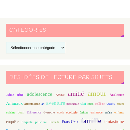
CATÉGORIES
DES IDÉES DE LECTURE PAR SUJETS
amour
amitié
adolescence
Angleterre
19ème siècle
Afrique
aventure
Animaux
conte
chat
apprentissage
art
biographie
chien
collège
contes
enfance
deuil
école
Différence
écologie
enfants
cuisine
dystopie
écriture
enfant
famille
fantastique
enquête
Etats-Unis
Enquête policière
Entraide