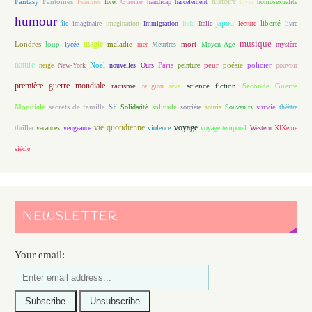
histoire
Fantasy
Fantômes
Guerre
Femmes
forêt
handicap
harcèlement
hiver
homosexualité
humour
japon
île
imaginaire
imagination
Immigration
Inde
Italie
lecture
liberté
livre
magie
musique
loup
maladie
mort
Londres
lycée
mer
Meurtres
Moyen Age
mystère
nature
Noël
Paris
peur
poésie
policier
neige
New-York
nouvelles
Ours
peinture
pouvoir
première guerre mondiale
racisme
science fiction
Seconde Guerre
religion
rêve
Mondiale
secrets de famille
solitude
SF
Solidarité
sorcière
souris
Souvenirs
survie
théâtre
vie quotidienne
voyage
thriller
vacances
vengeance
violence
voyage temporel
Western
XIXème
siècle
NEWSLETTER
Your email: