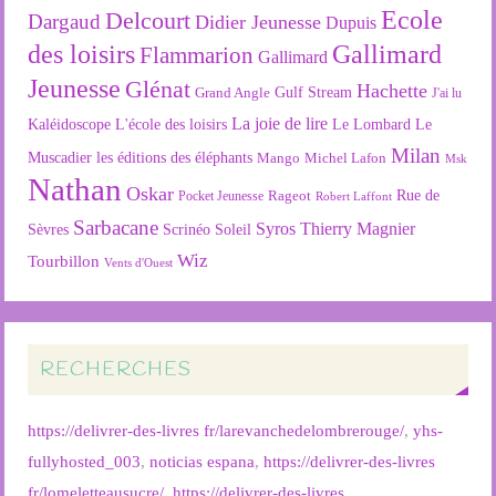
Ecole
Delcourt
Dargaud
Didier Jeunesse
Dupuis
des loisirs
Gallimard
Flammarion
Gallimard
Jeunesse
Glénat
Hachette
Gulf Stream
Grand Angle
J'ai lu
La joie de lire
L'école des loisirs
Kaléidoscope
Le Lombard
Le
Milan
Muscadier
les éditions des éléphants
Mango
Michel Lafon
Msk
Nathan
Oskar
Rageot
Rue de
Pocket Jeunesse
Robert Laffont
Sarbacane
Syros
Thierry Magnier
Soleil
Sèvres
Scrinéo
Wiz
Tourbillon
Vents d'Ouest
RECHERCHES
https://delivrer-des-livres fr/larevanchedelombrerouge/
,
yhs-
fullyhosted_003
,
noticias espana
,
https://delivrer-des-livres
fr/lomeletteausucre/
,
https://delivrer-des-livres