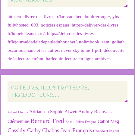
RECHERCHES
https://delivrer-des-livres fr/larevanchedelombrerouge/
,
yhs-
fullyhosted_003
,
noticias espana
,
https://delivrer-des-livres
fr/lomeletteausucre/
,
https://delivrer-des-livres
fr/lejournaldadeledepauledubouchet/
,
nolimbook
,
sami goliath
oscar ousmane et les autres
,
never sky tome 1 pdf
,
découverte
de la lecture enfant
,
harlequin lecture en ligne archives
AUTEURS, ILLUSTRATEURS,
TRADUCTEURS….
Adriansen Sophie
Alwett Audrey
Beauvais
Adlard Charlie
Bernard Fred
Clémentine
Cabot Meg
Brisou-Pellen Evelyne
Cassidy Cathy
Chabas Jean-François
Chabbert Ingrid