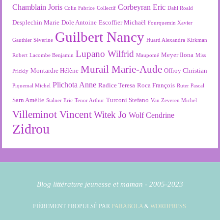
Chamblain Joris
Corbeyran Eric
Colin Fabrice
Collectif
Dahl Roald
Desplechin Marie
Dole Antoine
Escoffier Michaël
Fourquemin Xavier
Guilbert Nancy
Gauthier Séverine
Huard Alexandra
Kirkman
Lupano Wilfrid
Meyer Ilona
Robert
Lacombe Benjamin
Maupomé
Miss
Murail Marie-Aude
Montardre Hélène
Offroy Christian
Prickly
Plichota Anne
Radice Teresa
Roca François
Piquemal Michel
Ruter Pascal
Sarn Amélie
Turconi Stefano
Stalner Eric
Tenor Arthur
Van Zeveren Michel
Villeminot Vincent
Witek Jo
Wolf Cendrine
Zidrou
Blog littérature jeunesse et maman - 2005-2023
FIÈREMENT PROPULSÉ PAR
PARABOLA
&
WORDPRESS.