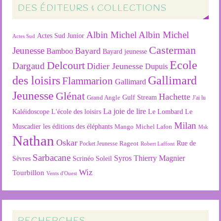
DES ÉDITEURS & COLLECTIONS
Albin Michel
Albin Michel
Actes Sud Junior
Actes Sud
Casterman
Jeunesse
Bayard
Bamboo
Bayard jeunesse
Ecole
Delcourt
Dargaud
Didier Jeunesse
Dupuis
des loisirs
Gallimard
Flammarion
Gallimard
Jeunesse
Glénat
Hachette
Gulf Stream
Grand Angle
J'ai lu
La joie de lire
L'école des loisirs
Kaléidoscope
Le Lombard
Le
Milan
Muscadier
les éditions des éléphants
Mango
Michel Lafon
Msk
Nathan
Oskar
Rageot
Rue de
Pocket Jeunesse
Robert Laffont
Sarbacane
Syros
Thierry Magnier
Soleil
Sèvres
Scrinéo
Wiz
Tourbillon
Vents d'Ouest