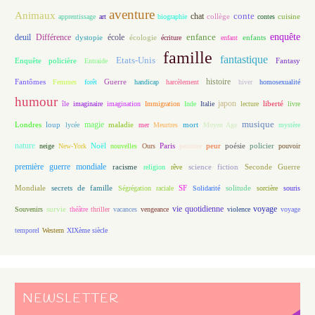
aventure
Animaux
conte
chat
apprentissage
art
biographie
collège
contes
cuisine
enfance
enquête
deuil
école
Différence
écologie
enfants
dystopie
écriture
enfant
famille
fantastique
Etats-Unis
Fantasy
Enquête policière
Entraide
histoire
Fantômes
Guerre
Femmes
forêt
handicap
harcèlement
hiver
homosexualité
humour
japon
île
imaginaire
imagination
Immigration
Inde
Italie
lecture
liberté
livre
magie
musique
loup
maladie
mort
Londres
lycée
mer
Meurtres
Moyen Age
mystère
nature
Noël
Paris
peur
poésie
policier
neige
New-York
nouvelles
Ours
peinture
pouvoir
première guerre mondiale
racisme
science fiction
Seconde Guerre
religion
rêve
Mondiale
secrets de famille
solitude
Ségrégation raciale
SF
Solidarité
sorcière
souris
vie quotidienne
voyage
Souvenirs
survie
théâtre
thriller
vacances
vengeance
violence
voyage
temporel
Western
XIXème siècle
NEWSLETTER