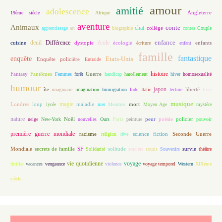
amour
amitié
adolescence
Angleterre
19ème siècle
Afrique
aventure
Animaux
conte
chat
apprentissage
art
biographie
collège
contes
Couple
enfance
deuil
école
Différence
écologie
enfants
cuisine
dystopie
écriture
enfant
famille
fantastique
enquête
Etats-Unis
Enquête policière
Entraide
histoire
Fantasy
Fantômes
Guerre
Femmes
forêt
handicap
harcèlement
hiver
homosexualité
humour
japon
île
imaginaire
imagination
Immigration
Inde
Italie
lecture
liberté
livre
magie
musique
loup
maladie
mort
Londres
lycée
mer
Meurtres
Moyen Age
mystère
nature
Noël
Paris
peur
poésie
policier
neige
New-York
nouvelles
Ours
peinture
pouvoir
première guerre mondiale
racisme
science fiction
Seconde Guerre
religion
rêve
Mondiale
secrets de famille
solitude
SF
Solidarité
sorcière
souris
Souvenirs
survie
théâtre
vie quotidienne
voyage
thriller
vacances
vengeance
violence
voyage temporel
Western
XIXème
siècle