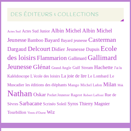
DES ÉDITEURS & COLLECTIONS
Albin Michel
Albin Michel
Actes Sud Junior
Actes Sud
Casterman
Jeunesse
Bayard
Bamboo
Bayard jeunesse
Ecole
Delcourt
Dargaud
Didier Jeunesse
Dupuis
des loisirs
Gallimard
Flammarion
Gallimard
Jeunesse
Glénat
Hachette
Gulf Stream
Grand Angle
J'ai lu
La joie de lire
L'école des loisirs
Kaléidoscope
Le Lombard
Le
Milan
Muscadier
les éditions des éléphants
Mango
Michel Lafon
Msk
Nathan
Oskar
Rageot
Rue de
Pocket Jeunesse
Robert Laffont
Sarbacane
Syros
Thierry Magnier
Soleil
Sèvres
Scrinéo
Wiz
Tourbillon
Vents d'Ouest