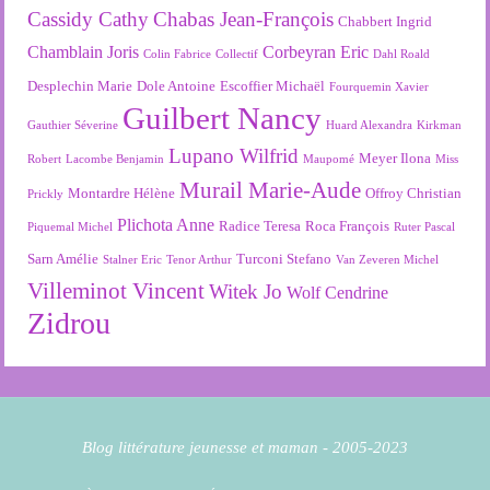
Cassidy Cathy
Chabas Jean-François
Chabbert Ingrid
Chamblain Joris
Corbeyran Eric
Colin Fabrice
Collectif
Dahl Roald
Desplechin Marie
Dole Antoine
Escoffier Michaël
Fourquemin Xavier
Guilbert Nancy
Gauthier Séverine
Huard Alexandra
Kirkman
Lupano Wilfrid
Meyer Ilona
Robert
Lacombe Benjamin
Maupomé
Miss
Murail Marie-Aude
Montardre Hélène
Offroy Christian
Prickly
Plichota Anne
Radice Teresa
Roca François
Piquemal Michel
Ruter Pascal
Sarn Amélie
Turconi Stefano
Stalner Eric
Tenor Arthur
Van Zeveren Michel
Villeminot Vincent
Witek Jo
Wolf Cendrine
Zidrou
Blog littérature jeunesse et maman - 2005-2023