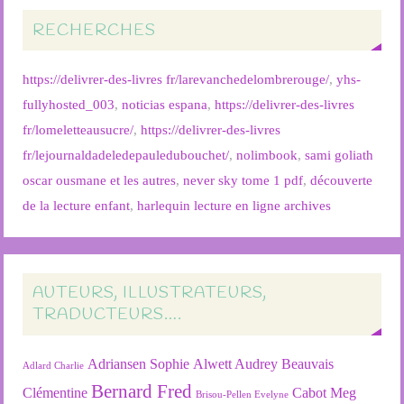
RECHERCHES
https://delivrer-des-livres fr/larevanchedelombrerouge/
,
yhs-
fullyhosted_003
,
noticias espana
,
https://delivrer-des-livres
fr/lomeletteausucre/
,
https://delivrer-des-livres
fr/lejournaldadeledepauledubouchet/
,
nolimbook
,
sami goliath
oscar ousmane et les autres
,
never sky tome 1 pdf
,
découverte
de la lecture enfant
,
harlequin lecture en ligne archives
AUTEURS, ILLUSTRATEURS,
TRADUCTEURS….
Adriansen Sophie
Alwett Audrey
Beauvais
Adlard Charlie
Bernard Fred
Clémentine
Cabot Meg
Brisou-Pellen Evelyne