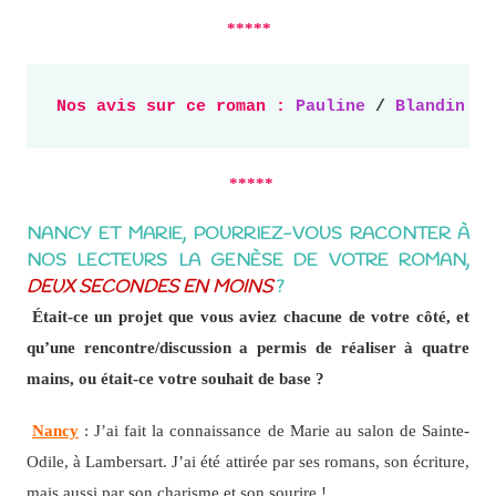
*****
Nos avis sur ce roman : 
Pauline
 / 
Blandine
 /
*****
NANCY ET MARIE, POURRIEZ-VOUS RACONTER À
NOS LECTEURS LA GENÈSE DE VOTRE ROMAN,
DEUX SECONDES EN MOINS
?
Était-ce un projet que vous aviez chacune de votre côté, et
qu’une rencontre/discussion a permis de réaliser à quatre
mains, ou était-ce votre souhait de base ?
Nancy
: J’ai fait la connaissance de Marie au salon de Sainte-
Odile, à Lambersart. J’ai été attirée par ses romans, son écriture,
mais aussi par son charisme et son sourire !