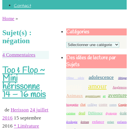
Contact
Home
»
Catégories
Sujet(s) :
négation
Catégories
4 Commentaires
Des idées de lecture par
Sujets
Top & Flop ~
Mini
adolescence
19ème siècle
Afrique
hérissonne
amour
amitié
Angleterre
14 – 16 mois
aventure
Animaux
apprentissage
art
conte
chat
biographie
collège
contes
Couple
de
Herisson
24 juillet
deuil
école
Différence
cuisine
dystopie
2016
15 septembre
enfance
écologie
enfants
écriture
enfant
2016
* Littérature