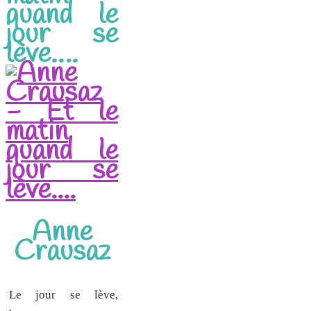
quand le
jour se
lève….
Anne
Crausaz
Le jour se lève,