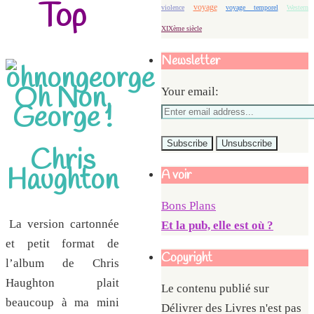
Top
voyage
violence
voyage temporel
Western
XIXème siècle
Newsletter
Oh Non,
Your email:
George !
Chris
Haughton
A voir
Bons Plans
La version cartonnée
Et la pub, elle est où ?
et petit format de
Copyright
l’album de Chris
Haughton plait
Le contenu publié sur
beaucoup à ma mini
Délivrer des Livres n'est pas