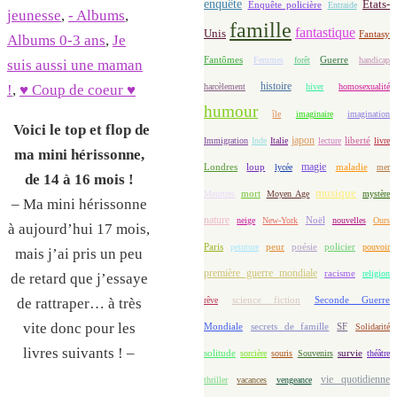
enquête
Etats-
Enquête policière
Entraide
jeunesse
,
- Albums
,
famille
fantastique
Unis
Fantasy
Albums 0-3 ans
,
Je
Fantômes
Guerre
Femmes
forêt
handicap
suis aussi une maman
histoire
harcèlement
hiver
homosexualité
!
,
♥ Coup de coeur ♥
humour
île
imaginaire
imagination
Voici le top et flop de
japon
Immigration
Inde
Italie
lecture
liberté
livre
ma mini hérissonne,
magie
loup
maladie
Londres
lycée
mer
de 14 à 16 mois !
musique
mort
Meurtres
Moyen Age
mystère
– Ma mini hérissonne
nature
Noël
neige
New-York
nouvelles
Ours
à aujourd’hui 17 mois,
Paris
peur
poésie
policier
peinture
pouvoir
mais j’ai pris un peu
première guerre mondiale
racisme
religion
de retard que j’essaye
science fiction
Seconde Guerre
rêve
de rattraper… à très
vite donc pour les
Mondiale
secrets de famille
SF
Solidarité
livres suivants ! –
solitude
sorcière
souris
Souvenirs
survie
théâtre
vie quotidienne
thriller
vacances
vengeance