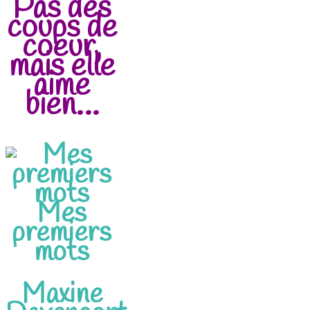
Pas des
coups de
coeur,
mais elle
aime
bien…
Mes
premiers
mots
Maxine