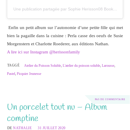
Une publication partagée par Sophie Herisson08 Bookstagram (@herissonfamily)
Enfin un petit album sur l’autonomie d’une petite fille qui met
bien la pagaille dans la cuisine : Perla casse des oeufs de Susie
Morgenstern et Charlotte Roederer, aux éditions Nathan.
A lire ici sur Instagram @herissonfamily
TAGGÉ
Atelier du Poisson Soluble
,
L'atelier du poisson soluble
,
Larousse
,
Pastel
,
Picquier Jeunesse
PAS DE COMMENTAIRE
Un porcelet tout nu – Album
comptine
DE
NATHALIE
31 JUILLET 2020