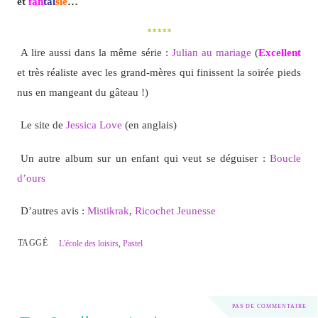
et
fan
tai
sie
…
*****
A lire aussi dans la même série :
Julian au mariage
(
Excellent
et très réaliste avec les grand-mères qui finissent la soirée pieds
nus en mangeant du gâteau !)
Le site de
Jessica Love
(en anglais)
Un autre album sur un enfant qui veut se déguiser :
Boucle
d’ours
D’autres avis :
Mistikrak
,
Ricochet Jeunesse
TAGGÉ
L'école des loisirs
,
Pastel
PAS DE COMMENTAIRE