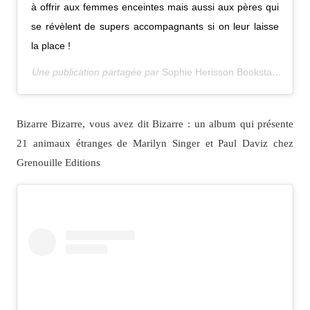
à offrir aux femmes enceintes mais aussi aux pères qui
se révèlent de supers accompagnants si on leur laisse
la place !
Une publication partagée par
Sophie Herisson Bookstagram
(@h
Bizarre Bizarre, vous avez dit Bizarre : un album qui présente
21 animaux étranges de Marilyn Singer et Paul Daviz chez
Grenouille Editions