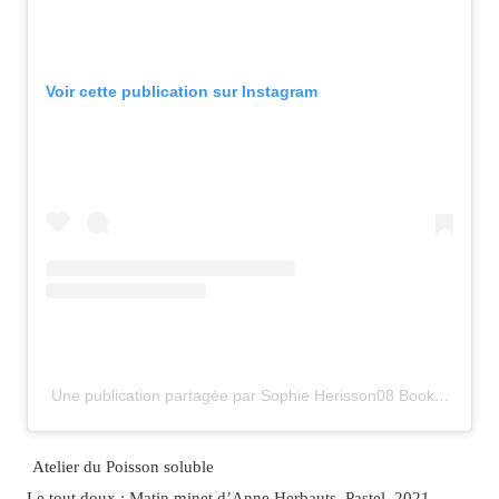
Voir cette publication sur Instagram
Une publication partagée par Sophie Herisson08 Bookstagram (@herissonfamily)
Atelier du Poisson soluble
Le tout doux : Matin minet d’Anne Herbauts, Pastel, 2021