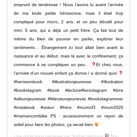
emprunt de tendresse ! Nous l’avons lu avant l’arrivée
de ma toute petite hérissonne, mais il était trop
compliqué pour micro, 2 ans, et un peu décalé pour
mini, 5 ans, qui a déjà un petit frère. Ça fait tout de
même du bien de pouvoir en parler, explorer leur
sentiments… Étrangement ici tout allait bien avant la
naissance et au début, mais là avec le confinement, ça
commence à se compliquer un peu…
Et chez vous,
l’arrivée d’un nouvel enfant ça donne / a donné quoi
#herissonbook #illustrationjeunesse #illustration
#bookstagram #book #lecture#livrestagram #livre
#albumjeunesse #litteraturejeunesse #bookstagrammer
#instabook #soeur #frère #mumof3 #mum2020
#mamancomblée PS : accessoirement un rayon de
soleil pour faire les photos, ça serait bien
Une publication partagée par
Sophie Herisson
Bookstagram