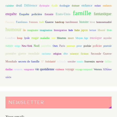
enfance
deuil
école
Différence
écologie
enfants
cuisine
dystopie
écriture
enfant
famille
fantastique
enquête
Etats-Unis
Enquête policière
Entraide
histoire
Fantasy
Fantômes
Guerre
Femmes
forêt
handicap
harcèlement
hiver
homosexualité
humour
japon
île
imaginaire
imagination
Immigration
Inde
Italie
lecture
liberté
livre
magie
musique
loup
maladie
mort
Londres
lycée
mer
Meurtres
Moyen Age
mystère
nature
Noël
Paris
peur
poésie
policier
neige
New-York
nouvelles
Ours
peinture
pouvoir
première guerre mondiale
racisme
science fiction
Seconde Guerre
religion
rêve
Mondiale
secrets de famille
solitude
SF
Solidarité
sorcière
souris
Souvenirs
survie
théâtre
vie quotidienne
voyage
thriller
vacances
vengeance
violence
voyage temporel
Western
XIXème
siècle
NEWSLETTER
Your email: