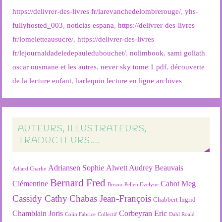
https://delivrer-des-livres fr/larevanchedelombrerouge/
,
yhs-
fullyhosted_003
,
noticias espana
,
https://delivrer-des-livres
fr/lomeletteausucre/
,
https://delivrer-des-livres
fr/lejournaldadeledepauledubouchet/
,
nolimbook
,
sami goliath
oscar ousmane et les autres
,
never sky tome 1 pdf
,
découverte
de la lecture enfant
,
harlequin lecture en ligne archives
AUTEURS, ILLUSTRATEURS,
TRADUCTEURS….
Adriansen Sophie
Alwett Audrey
Beauvais
Adlard Charlie
Bernard Fred
Clémentine
Cabot Meg
Brisou-Pellen Evelyne
Cassidy Cathy
Chabas Jean-François
Chabbert Ingrid
Chamblain Joris
Corbeyran Eric
Colin Fabrice
Collectif
Dahl Roald