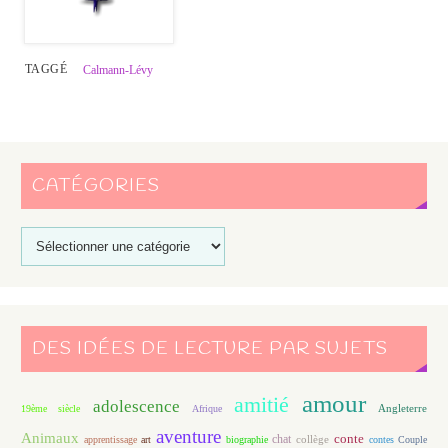
TAGGÉ
Calmann-Lévy
CATÉGORIES
DES IDÉES DE LECTURE PAR SUJETS
amour
amitié
adolescence
Angleterre
19ème siècle
Afrique
aventure
Animaux
conte
chat
apprentissage
art
biographie
collège
contes
Couple