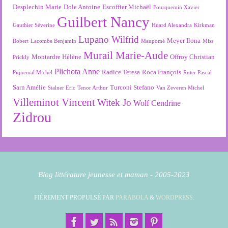
Desplechin Marie
Dole Antoine
Escoffier Michaël
Fourquemin Xavier
Guilbert Nancy
Gauthier Séverine
Huard Alexandra
Kirkman
Lupano Wilfrid
Meyer Ilona
Robert
Lacombe Benjamin
Maupomé
Miss
Murail Marie-Aude
Montardre Hélène
Offroy Christian
Prickly
Plichota Anne
Radice Teresa
Roca François
Piquemal Michel
Ruter Pascal
Sarn Amélie
Turconi Stefano
Stalner Eric
Tenor Arthur
Van Zeveren Michel
Villeminot Vincent
Witek Jo
Wolf Cendrine
Zidrou
Blog littérature jeunesse et maman - 2005-2023
FIÈREMENT PROPULSÉ PAR
PARABOLA
&
WORDPRESS.