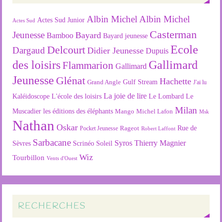
Albin Michel
Albin Michel
Actes Sud Junior
Actes Sud
Casterman
Jeunesse
Bayard
Bamboo
Bayard jeunesse
Ecole
Delcourt
Dargaud
Didier Jeunesse
Dupuis
des loisirs
Gallimard
Flammarion
Gallimard
Jeunesse
Glénat
Hachette
Gulf Stream
Grand Angle
J'ai lu
La joie de lire
L'école des loisirs
Kaléidoscope
Le Lombard
Le
Milan
Muscadier
les éditions des éléphants
Mango
Michel Lafon
Msk
Nathan
Oskar
Rageot
Rue de
Pocket Jeunesse
Robert Laffont
Sarbacane
Syros
Thierry Magnier
Soleil
Sèvres
Scrinéo
Wiz
Tourbillon
Vents d'Ouest
RECHERCHES