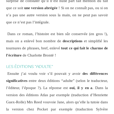
surprise de constater qu’il n’est nulle part fait mention du fait
que ce soit
une version abrégée
! Si on ne connaît pas, ou si on
n’a pas une autre version sous la main, on ne peut pas savoir
que ce n’est pas l’intégrale.
Dans ce roman, l’histoire est bien sûr conservée (en gros !),
mais on a enlevé bon nombre de
descriptions
et simplifié les
tournures de phrases, bref, enlevé
tout ce qui fait le charme de
l’écriture
de Charlotte Brontë !
LES ÉDITIONS “ADULTE”
Ensuite j’ai voulu voir s’il pouvait y avoir
des différences
significatives
entre deux éditions “adulte” (selon le traducteur,
l’éditeur, l’époque ?). La réponse est
oui, il y en a
. Dans la
version des éditions Atlas par exemple (traduction d’Henriette
Guex-Rolle) Mrs Reed vouvoie Jane, alors qu’elle la tutoie dans
la version chez Pocket par exemple (traduction Sylvère