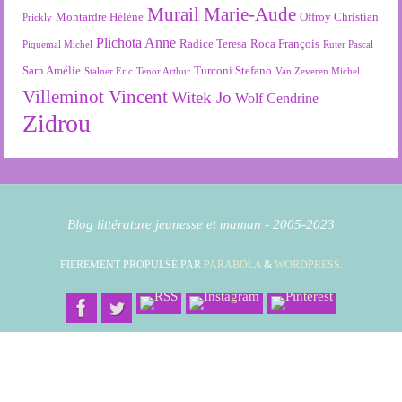
Murail Marie-Aude
Montardre Hélène
Offroy Christian
Prickly
Plichota Anne
Radice Teresa
Roca François
Piquemal Michel
Ruter Pascal
Sarn Amélie
Turconi Stefano
Stalner Eric
Tenor Arthur
Van Zeveren Michel
Villeminot Vincent
Witek Jo
Wolf Cendrine
Zidrou
Blog littérature jeunesse et maman - 2005-2023
FIÈREMENT PROPULSÉ PAR
PARABOLA
&
WORDPRESS.