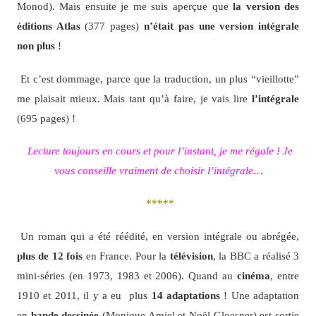
Monod). Mais ensuite je me suis aperçue que
la version des
éditions Atlas
(377 pages)
n’était pas une version intégrale
non plus
!
Et c’est dommage, parce que la traduction, un plus “vieillotte”
me plaisait mieux. Mais tant qu’à faire, je vais lire
l’intégrale
(695 pages) !
Lecture toujours en cours et pour l’instant, je me régale ! Je
vous conseille vraiment de choisir l’intégrale…
*****
Un roman qui a été réédité, en version intégrale ou abrégée,
plus de 12 fois
en France. Pour la
télévision
, la BBC a réalisé 3
mini-séries (en 1973, 1983 et 2006). Quand au
cinéma
, entre
1910 et 2011, il y a eu plus
14 adaptations
! Une adaptation
en
bande dessinée
(Monique Amiel et Noël Gloesner) est sortie