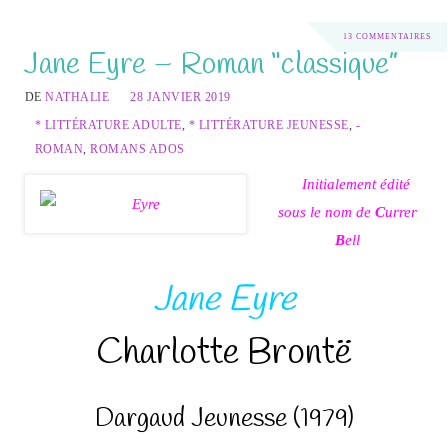
13 COMMENTAIRES
Jane Eyre – Roman “classique”
DE
NATHALIE
28 JANVIER 2019
* LITTÉRATURE ADULTE
,
* LITTÉRATURE JEUNESSE
,
-
ROMAN
,
ROMANS ADOS
Initialement édité
sous le nom de
C
urrer
B
ell
Jane Eyre
Charlotte Brontë
Dargaud Jeunesse (1979)