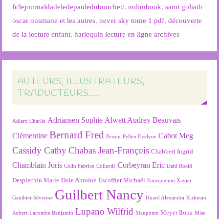
fr/lejournaldadeledepauledubouchet/
,
nolimbook
,
sami goliath
oscar ousmane et les autres
,
never sky tome 1 pdf
,
découverte
de la lecture enfant
,
harlequin lecture en ligne archives
AUTEURS, ILLUSTRATEURS,
TRADUCTEURS….
Adriansen Sophie
Alwett Audrey
Beauvais
Adlard Charlie
Bernard Fred
Clémentine
Cabot Meg
Brisou-Pellen Evelyne
Cassidy Cathy
Chabas Jean-François
Chabbert Ingrid
Chamblain Joris
Corbeyran Eric
Colin Fabrice
Collectif
Dahl Roald
Desplechin Marie
Dole Antoine
Escoffier Michaël
Fourquemin Xavier
Guilbert Nancy
Gauthier Séverine
Huard Alexandra
Kirkman
Lupano Wilfrid
Meyer Ilona
Robert
Lacombe Benjamin
Maupomé
Miss