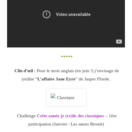
*****
Clin d’œil :
Pour le mois anglais (en juin !) j’envisage de
(re)lire “
L’affaire Jane Eyre
” de Jasper Fforde.
Challenge
Cette année je (re)lis des classiques
– 1ère
participation (Janvier : Les sœurs Brontë)