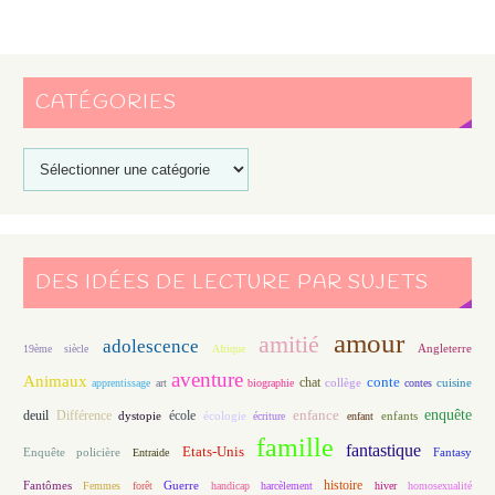
CATÉGORIES
DES IDÉES DE LECTURE PAR SUJETS
amour
amitié
adolescence
Angleterre
19ème siècle
Afrique
aventure
Animaux
conte
chat
apprentissage
art
biographie
collège
contes
cuisine
enfance
enquête
deuil
école
Différence
écologie
enfants
dystopie
écriture
enfant
famille
fantastique
Etats-Unis
Fantasy
Enquête policière
Entraide
histoire
Fantômes
Guerre
Femmes
forêt
handicap
harcèlement
hiver
homosexualité