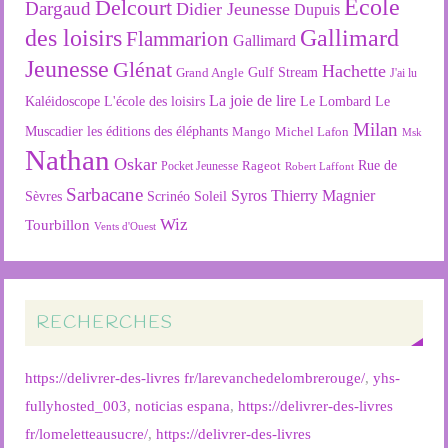
Ecole
Delcourt
Dargaud
Didier Jeunesse
Dupuis
des loisirs
Gallimard
Flammarion
Gallimard
Jeunesse
Glénat
Hachette
Gulf Stream
Grand Angle
J'ai lu
La joie de lire
L'école des loisirs
Kaléidoscope
Le Lombard
Le
Milan
Muscadier
les éditions des éléphants
Mango
Michel Lafon
Msk
Nathan
Oskar
Rageot
Rue de
Pocket Jeunesse
Robert Laffont
Sarbacane
Syros
Thierry Magnier
Soleil
Sèvres
Scrinéo
Wiz
Tourbillon
Vents d'Ouest
RECHERCHES
https://delivrer-des-livres fr/larevanchedelombrerouge/
,
yhs-
fullyhosted_003
,
noticias espana
,
https://delivrer-des-livres
fr/lomeletteausucre/
,
https://delivrer-des-livres