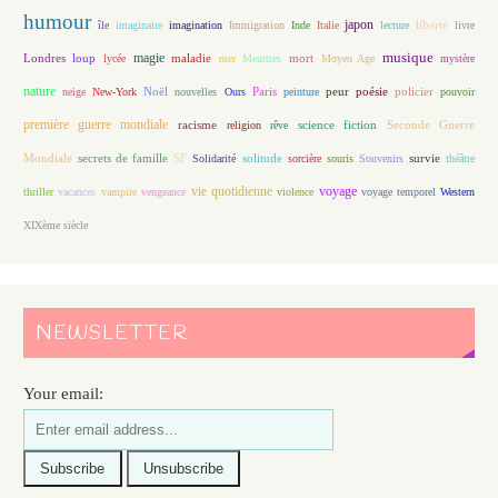
humour
japon
île
imaginaire
imagination
Immigration
Inde
Italie
lecture
liberté
livre
magie
musique
loup
maladie
mort
Londres
lycée
mer
Meurtres
Moyen Age
mystère
nature
Noël
Paris
peur
poésie
policier
neige
New-York
nouvelles
Ours
peinture
pouvoir
première guerre mondiale
racisme
science fiction
Seconde Guerre
religion
rêve
Mondiale
secrets de famille
solitude
SF
Solidarité
sorcière
souris
Souvenirs
survie
théâtre
vie quotidienne
voyage
thriller
vacances
vampire
vengeance
violence
voyage temporel
Western
XIXème siècle
NEWSLETTER
Your email: