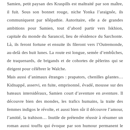
Samien, petit paysan des Kraspills est maltraité par son maître,
il fuit. Sous son bonnet rouge, niche Yonka l’araignée, ils
communiquent par télépathie. Autoritaire, elle a de grandes
ambitions pour Samien, tout d’abord partir vers Iskhion,
capitale du monde du Sarancol, lieu de résidence du Sarchonte.
Là, ils feront fortune et ensuite ils fileront vers l’Outremonde,
au-delà des huit lunes. La route est longue, semée d’embûches,
de traquenards, de brigands et de cohortes de pèlerins qui se
dirigent pour célébrer le Walche.
Mais aussi d’animaux étranges : prapators, chenilles géantes…
Kidnappé, asservi, en fuite, emprisonné, évadé, mousse sur des
bateaux intersidéraux, Samien court d’aventure en aventure. Il
découvre bien des mondes, les trafics humains, la traite des
femmes indigos le révolte, et aussi bien sûr il découvre l’amour,
l’amitié, la trahison… Inutile de prétendre réussir à résumer un
roman aussi touffu qui évoque par son humour permanent le