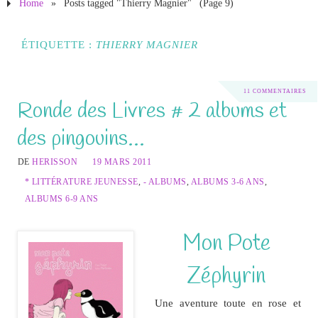
Home
»
Posts tagged "Thierry Magnier"
(Page 9)
ÉTIQUETTE :
THIERRY MAGNIER
11 COMMENTAIRES
Ronde des Livres # 2 albums et
des pingouins…
DE
HERISSON
19 MARS 2011
* LITTÉRATURE JEUNESSE
,
- ALBUMS
,
ALBUMS 3-6 ANS
,
ALBUMS 6-9 ANS
Mon Pote
Zéphyrin
Une aventure toute en rose et