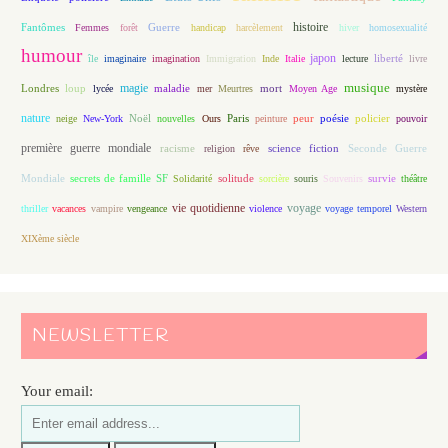
histoire
Fantômes
Guerre
Femmes
forêt
handicap
harcèlement
hiver
homosexualité
humour
japon
île
imaginaire
imagination
Immigration
Inde
Italie
lecture
liberté
livre
magie
musique
loup
maladie
mort
Londres
lycée
mer
Meurtres
Moyen Age
mystère
nature
Noël
Paris
peur
poésie
policier
neige
New-York
nouvelles
Ours
peinture
pouvoir
première guerre mondiale
racisme
science fiction
Seconde Guerre
religion
rêve
Mondiale
secrets de famille
solitude
SF
Solidarité
sorcière
souris
Souvenirs
survie
théâtre
vie quotidienne
voyage
thriller
vacances
vampire
vengeance
violence
voyage temporel
Western
XIXème siècle
NEWSLETTER
Your email: