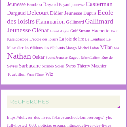
Casterman
Jeunesse
Bayard
Bamboo
Bayard jeunesse
Ecole
Delcourt
Dargaud
Didier Jeunesse
Dupuis
des loisirs
Gallimard
Flammarion
Gallimard
Jeunesse
Glénat
Hachette
Gulf Stream
Grand Angle
J'ai lu
La joie de lire
L'école des loisirs
Kaléidoscope
Le Lombard
Le
Milan
Muscadier
les éditions des éléphants
Mango
Michel Lafon
Msk
Nathan
Oskar
Rageot
Rue de
Pocket Jeunesse
Robert Laffont
Sarbacane
Syros
Thierry Magnier
Soleil
Sèvres
Scrinéo
Wiz
Tourbillon
Vents d'Ouest
RECHERCHES
https://delivrer-des-livres fr/larevanchedelombrerouge/
,
yhs-
fullyhosted_003
,
noticias espana
,
https://delivrer-des-livres