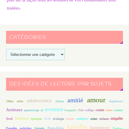
traitées
.
CATÉGORIES
DES IDÉES DE LECTURE PAR SUJETS
amour
amitié
adolescence
Angleterre
19ème siècle
Afrique
aventure
Animaux
conte
chat
apprentissage
art
biographie
collège
contes
cuisine
enfance
enquête
deuil
école
Différence
écologie
enfants
dystopie
écriture
enfant
famille
fantastique
Etats-Unis
Fantasy
Enquête policière
Entraide