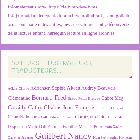
fr/lomeletteausucre/
,
https://delivrer-des-livres
fr/lejournaldadeledepauledubouchet/
,
nolimbook
,
sami goliath
oscar ousmane et les autres
,
never sky tome 1 pdf
,
découverte
de la lecture enfant
,
harlequin lecture en ligne archives
AUTEURS, ILLUSTRATEURS,
TRADUCTEURS….
Adriansen Sophie
Alwett Audrey
Beauvais
Adlard Charlie
Bernard Fred
Clémentine
Cabot Meg
Brisou-Pellen Evelyne
Cassidy Cathy
Chabas Jean-François
Chabbert Ingrid
Chamblain Joris
Corbeyran Eric
Colin Fabrice
Collectif
Dahl Roald
Desplechin Marie
Dole Antoine
Escoffier Michaël
Fourquemin Xavier
Guilbert Nancy
Gauthier Séverine
Huard Alexandra
Kirkman