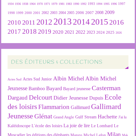
1934
1936
1938
1964
1970
1971
1979
1981
1983
1990
1992
1993
1994
1995
1996
1997
2009
2007
2008
2004
2005
2006
1999
2000
2001
2002
2003
1998
2013
2015
2012
2014
2016
2011
2010
2018
2019
2017
2020
2022
2021
2023
2024
2025
2026
DES ÉDITEURS & COLLECTIONS
Albin Michel
Albin Michel
Actes Sud Junior
Actes Sud
Casterman
Jeunesse
Bayard
Bamboo
Bayard jeunesse
Ecole
Delcourt
Dargaud
Didier Jeunesse
Dupuis
des loisirs
Gallimard
Flammarion
Gallimard
Jeunesse
Glénat
Hachette
Gulf Stream
Grand Angle
J'ai lu
La joie de lire
L'école des loisirs
Kaléidoscope
Le Lombard
Le
Milan
Muscadier
les éditions des éléphants
Mango
Michel Lafon
Msk