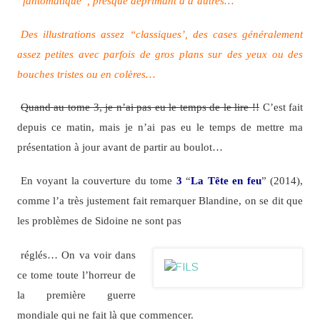
“fantomatique”, presque déprimant à d’autres…
Des illustrations assez “classiques’, des cases généralement
assez petites avec parfois de gros plans sur des yeux ou des
bouches tristes ou en colères…
Quand au tome 3, je n’ai pas eu le temps de le lire !!
C’est fait
depuis ce matin, mais je n’ai pas eu le temps de mettre ma
présentation à jour avant de partir au boulot…
En voyant la couverture du tome
3
“
La Tête en feu
” (2014),
comme l’a très justement fait remarquer Blandine, on se dit que
les problèmes de Sidoine ne sont pas
réglés… On va voir dans
ce tome toute l’horreur de
la première guerre
mondiale qui ne fait là que commencer.