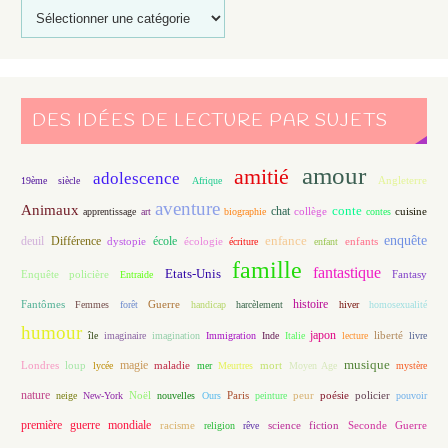
DES IDÉES DE LECTURE PAR SUJETS
amour
amitié
adolescence
Angleterre
19ème siècle
Afrique
aventure
Animaux
conte
chat
apprentissage
art
biographie
collège
contes
cuisine
enfance
enquête
deuil
école
Différence
écologie
enfants
dystopie
écriture
enfant
famille
fantastique
Etats-Unis
Fantasy
Enquête policière
Entraide
histoire
Fantômes
Guerre
Femmes
forêt
handicap
harcèlement
hiver
homosexualité
humour
japon
île
imaginaire
imagination
Immigration
Inde
Italie
lecture
liberté
livre
magie
musique
loup
maladie
mort
Londres
lycée
mer
Meurtres
Moyen Age
mystère
nature
Noël
Paris
peur
poésie
policier
neige
New-York
nouvelles
Ours
peinture
pouvoir
première guerre mondiale
racisme
science fiction
Seconde Guerre
religion
rêve