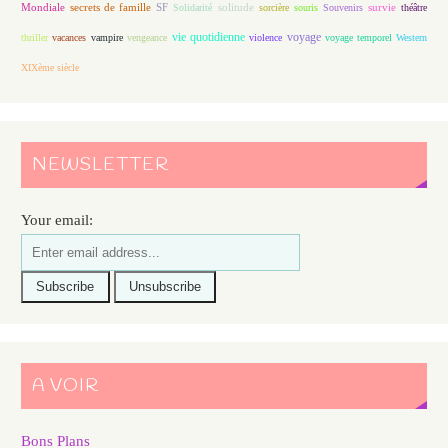
Mondiale
secrets de famille
solitude
SF
Solidarité
sorcière
souris
Souvenirs
survie
théâtre
vie quotidienne
voyage
thriller
vacances
vampire
vengeance
violence
voyage temporel
Western
XIXème siècle
NEWSLETTER
Your email:
A VOIR
Bons Plans