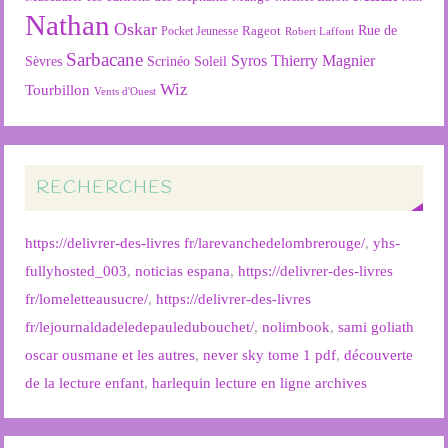
Nathan
Oskar
Rageot
Rue de
Pocket Jeunesse
Robert Laffont
Sarbacane
Syros
Thierry Magnier
Soleil
Sèvres
Scrinéo
Wiz
Tourbillon
Vents d'Ouest
RECHERCHES
https://delivrer-des-livres fr/larevanchedelombrerouge/
,
yhs-
fullyhosted_003
,
noticias espana
,
https://delivrer-des-livres
fr/lomeletteausucre/
,
https://delivrer-des-livres
fr/lejournaldadeledepauledubouchet/
,
nolimbook
,
sami goliath
oscar ousmane et les autres
,
never sky tome 1 pdf
,
découverte
de la lecture enfant
,
harlequin lecture en ligne archives