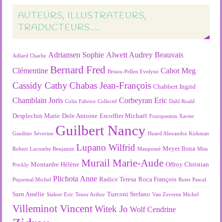
AUTEURS, ILLUSTRATEURS,
TRADUCTEURS….
Adriansen Sophie
Alwett Audrey
Beauvais
Adlard Charlie
Bernard Fred
Clémentine
Cabot Meg
Brisou-Pellen Evelyne
Cassidy Cathy
Chabas Jean-François
Chabbert Ingrid
Chamblain Joris
Corbeyran Eric
Colin Fabrice
Collectif
Dahl Roald
Desplechin Marie
Dole Antoine
Escoffier Michaël
Fourquemin Xavier
Guilbert Nancy
Gauthier Séverine
Huard Alexandra
Kirkman
Lupano Wilfrid
Meyer Ilona
Robert
Lacombe Benjamin
Maupomé
Miss
Murail Marie-Aude
Montardre Hélène
Offroy Christian
Prickly
Plichota Anne
Radice Teresa
Roca François
Piquemal Michel
Ruter Pascal
Sarn Amélie
Turconi Stefano
Stalner Eric
Tenor Arthur
Van Zeveren Michel
Villeminot Vincent
Witek Jo
Wolf Cendrine