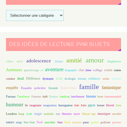
DES IDÉES DE LECTURE PAR SUJETS
amour
amitié
adolescence
Angleterre
19ème siècle
Afrique
aventure
Animaux
conte
chat
apprentissage
art
biographie
chien
collège
contes
enfance
deuil
école
Différence
écologie
enfants
cuisine
dystopie
écriture
enfant
famille
fantastique
enquête
Etats-Unis
Enquête policière
Entraide
histoire
Fantasy
Fantômes
Guerre
Femmes
forêt
handicap
harcèlement
hiver
homosexualité
humour
japon
île
imaginaire
imagination
Immigration
Inde
Italie
lecture
liberté
livre
magie
musique
loup
maladie
mort
Londres
lycée
mer
Meurtres
Moyen Age
mystère
nature
Noël
Paris
peur
poésie
policier
neige
New-York
nouvelles
Ours
peinture
pouvoir