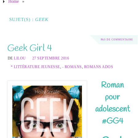
Home
»
SUJET(S) :
GEEK
PAS DE COMMENTAIRE
Geek Girl 4
DE
LILOU
27 SEPTEMBRE 2016
* LITTÉRATURE JEUNESSE
,
- ROMANS
,
ROMANS ADOS
Roman
pour
adolescent
#GG4