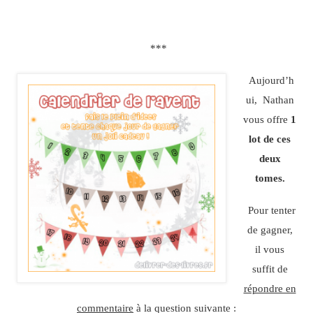
***
Aujourd’h
ui, Nathan
vous offre
1
lot de ces
deux
tomes.
Pour tenter
de gagner,
il vous
suffit de
répondre en
commentaire
à la question suivante :