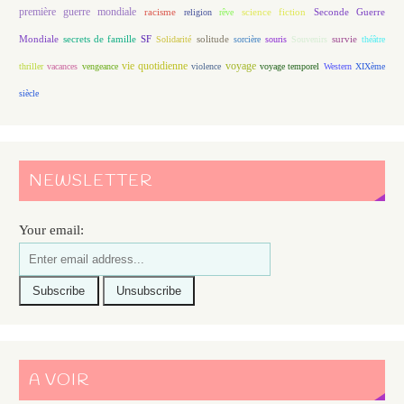
première guerre mondiale
racisme
science fiction
Seconde Guerre
religion
rêve
Mondiale
secrets de famille
solitude
SF
Solidarité
sorcière
souris
Souvenirs
survie
théâtre
vie quotidienne
voyage
thriller
vacances
vengeance
violence
voyage temporel
Western
XIXème
siècle
NEWSLETTER
Your email:
A VOIR