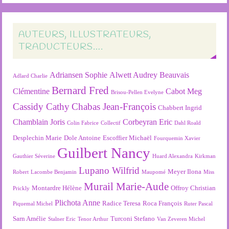
AUTEURS, ILLUSTRATEURS,
TRADUCTEURS….
Adriansen Sophie
Alwett Audrey
Beauvais
Adlard Charlie
Bernard Fred
Clémentine
Cabot Meg
Brisou-Pellen Evelyne
Cassidy Cathy
Chabas Jean-François
Chabbert Ingrid
Chamblain Joris
Corbeyran Eric
Colin Fabrice
Collectif
Dahl Roald
Desplechin Marie
Dole Antoine
Escoffier Michaël
Fourquemin Xavier
Guilbert Nancy
Gauthier Séverine
Huard Alexandra
Kirkman
Lupano Wilfrid
Meyer Ilona
Robert
Lacombe Benjamin
Maupomé
Miss
Murail Marie-Aude
Montardre Hélène
Offroy Christian
Prickly
Plichota Anne
Radice Teresa
Roca François
Piquemal Michel
Ruter Pascal
Sarn Amélie
Turconi Stefano
Stalner Eric
Tenor Arthur
Van Zeveren Michel