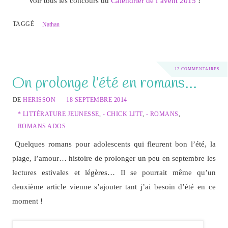
Voir tous les concours du
Calendrier de l’avent 2015
!
TAGGÉ
Nathan
12 COMMENTAIRES
On prolonge l’été en romans…
DE
HERISSON
18 SEPTEMBRE 2014
* LITTÉRATURE JEUNESSE
,
- CHICK LITT
,
- ROMANS
,
ROMANS ADOS
Quelques romans pour adolescents qui fleurent bon l’été, la
plage, l’amour… histoire de prolonger un peu en septembre les
lectures estivales et légères… Il se pourrait même qu’un
deuxième article vienne s’ajouter tant j’ai besoin d’été en ce
moment !