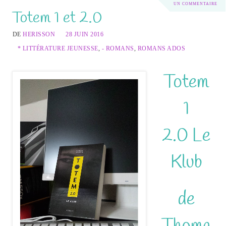
UN COMMENTAIRE
Totem 1 et 2.0
DE
HERISSON
28 JUIN 2016
* LITTÉRATURE JEUNESSE
,
- ROMANS
,
ROMANS ADOS
Totem
1
2.0 Le
Klub
de