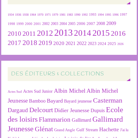
1934
1936
1938
1964
1970
1971
1979
1981
1983
1990
1992
1993
1994
1995
1996
1997
2009
2007
2008
2004
2005
2006
1999
2000
2001
2002
2003
1998
2013
2015
2012
2014
2016
2011
2010
2018
2019
2017
2020
2022
2021
2023
2024
2025
2026
DES ÉDITEURS & COLLECTIONS
Albin Michel
Albin Michel
Actes Sud Junior
Actes Sud
Casterman
Jeunesse
Bayard
Bamboo
Bayard jeunesse
Ecole
Delcourt
Dargaud
Didier Jeunesse
Dupuis
des loisirs
Gallimard
Flammarion
Gallimard
Jeunesse
Glénat
Hachette
Gulf Stream
Grand Angle
J'ai lu