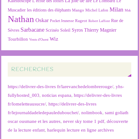
La joie de lire
L'école des loisirs
Kaléidoscope
Le Lombard
Le
Milan
Muscadier
les éditions des éléphants
Mango
Michel Lafon
Msk
Nathan
Oskar
Rageot
Rue de
Pocket Jeunesse
Robert Laffont
Sarbacane
Syros
Thierry Magnier
Soleil
Sèvres
Scrinéo
Wiz
Tourbillon
Vents d'Ouest
RECHERCHES
https://delivrer-des-livres fr/larevanchedelombrerouge/
,
yhs-
fullyhosted_003
,
noticias espana
,
https://delivrer-des-livres
fr/lomeletteausucre/
,
https://delivrer-des-livres
fr/lejournaldadeledepauledubouchet/
,
nolimbook
,
sami goliath
oscar ousmane et les autres
,
never sky tome 1 pdf
,
découverte
de la lecture enfant
,
harlequin lecture en ligne archives