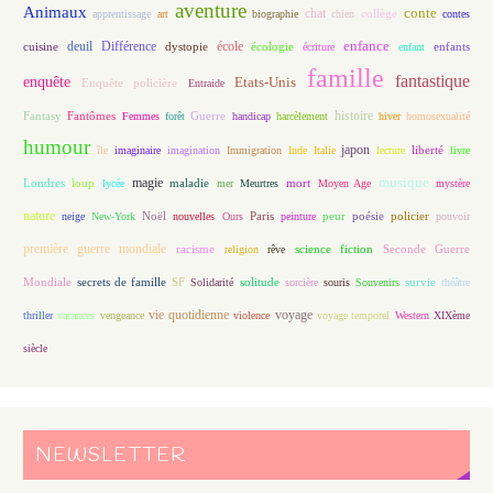
aventure
Animaux
conte
chat
apprentissage
art
biographie
chien
collège
contes
enfance
deuil
école
Différence
écologie
enfants
cuisine
dystopie
écriture
enfant
famille
fantastique
enquête
Etats-Unis
Enquête policière
Entraide
histoire
Fantasy
Fantômes
Guerre
Femmes
forêt
handicap
harcèlement
hiver
homosexualité
humour
japon
île
imaginaire
imagination
Immigration
Inde
Italie
lecture
liberté
livre
magie
musique
loup
maladie
mort
Londres
lycée
mer
Meurtres
Moyen Age
mystère
nature
Noël
Paris
peur
poésie
policier
neige
New-York
nouvelles
Ours
peinture
pouvoir
première guerre mondiale
racisme
science fiction
Seconde Guerre
religion
rêve
Mondiale
secrets de famille
solitude
SF
Solidarité
sorcière
souris
Souvenirs
survie
théâtre
vie quotidienne
voyage
thriller
vacances
vengeance
violence
voyage temporel
Western
XIXème
siècle
NEWSLETTER