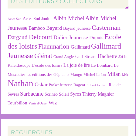
DES ÉDITEURS & COLLECTIONS
Albin Michel
Albin Michel
Actes Sud Junior
Actes Sud
Casterman
Jeunesse
Bayard
Bamboo
Bayard jeunesse
Ecole
Delcourt
Dargaud
Didier Jeunesse
Dupuis
des loisirs
Gallimard
Flammarion
Gallimard
Jeunesse
Glénat
Hachette
Gulf Stream
Grand Angle
J'ai lu
La joie de lire
L'école des loisirs
Kaléidoscope
Le Lombard
Le
Milan
Muscadier
les éditions des éléphants
Mango
Michel Lafon
Msk
Nathan
Oskar
Rageot
Rue de
Pocket Jeunesse
Robert Laffont
Sarbacane
Syros
Thierry Magnier
Soleil
Sèvres
Scrinéo
Wiz
Tourbillon
Vents d'Ouest
RECHERCHES