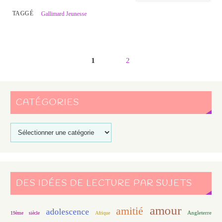
TAGGÉ
Gallimard Jeunesse
1
2
CATÉGORIES
DES IDÉES DE LECTURE PAR SUJETS
amour
amitié
adolescence
Angleterre
19ème siècle
Afrique