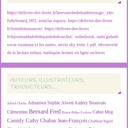
https://delivrer-des-livres fr/larevanchedelombrerouge/
,
yhs-
fullyhosted_003
,
noticias espana
,
https://delivrer-des-livres
fr/lomeletteausucre/
,
https://delivrer-des-livres
fr/lejournaldadeledepauledubouchet/
,
nolimbook
,
sami goliath
oscar ousmane et les autres
,
never sky tome 1 pdf
,
découverte
de la lecture enfant
,
harlequin lecture en ligne archives
AUTEURS, ILLUSTRATEURS,
TRADUCTEURS….
Adriansen Sophie
Alwett Audrey
Beauvais
Adlard Charlie
Bernard Fred
Clémentine
Cabot Meg
Brisou-Pellen Evelyne
Cassidy Cathy
Chabas Jean-François
Chabbert Ingrid