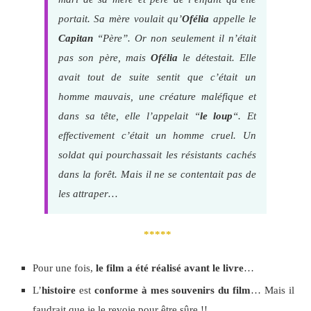
portait. Sa mère voulait qu’
Ofélia
appelle le
Capitan
“Père”. Or non seulement il n’était
pas son père, mais
Ofélia
le détestait. Elle
avait tout de suite sentit que c’était un
homme mauvais, une créature maléfique et
dans sa tête, elle l’appelait “
le loup
“. Et
effectivement c’était un homme cruel. Un
soldat qui pourchassait les résistants cachés
dans la forêt. Mais il ne se contentait pas de
les attraper…
*****
Pour une fois,
le film a été réalisé avant le livre
…
L’
histoire
est
conforme à mes souvenirs
du film
… Mais il
faudrait que je le revoie pour être sûre !!