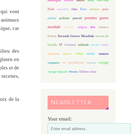
mystère
neige
New-York
Noël
Paris
peur
nouvelles
Ours
peinture
 qui vont
première guerre
poésie
policier
pouvoir
s animaux
mondiale
racisme
science
nique, car
religion
rêve
fiction
Seconde Guerre Mondiale
secrets de
famille
solitude
SF
Solidarité
sorcière
souris
ilieu des
Souvenirs
survie
théâtre
thriller
vacances
 gluten en
vie quotidienne
voyage
vengeance
violence
ples et de
voyage temporel
Western
XIXème siècle
 recettes,
oix de la
NEWSLETTER
Your email: