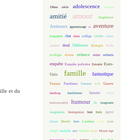
adolescence
19ème siècle
Afrique
amour
amitié
Angleterre
aventure
Animaux
apprentissage
art
conte
chat
biographie
chien
collège
contes
deuil
école
Différence
cuisine
dystopie
enfance
écologie
enfants
écriture
enfant
enquête
Etats-
Enquête policière
Entraide
famille
fantastique
Unis
Fantasy
Fantômes
Guerre
Femmes
forêt
ille et du
histoire
handicap
harcèlement
hiver
humour
homosexualité
île
imaginaire
japon
imagination
Immigration
Inde
Italie
loup
lecture
liberté
livre
Londres
lycée
magie
maladie
mort
mer
Meurtres
Moyen Age
musique
nature