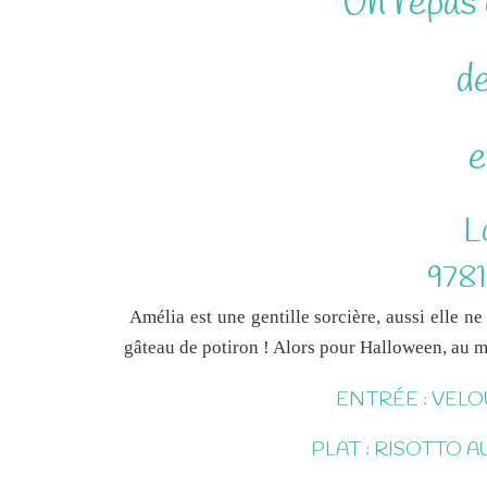
Un repas 
d
e
L
9781
Amélia est une gentille sorcière, aussi elle ne
gâteau de potiron ! Alors pour Halloween, au me
ENTRÉE : VEL
PLAT : RISOTTO 