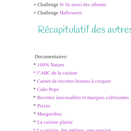
+ Challenge
Je lis aussi des albums
+ Challenge
Halloween
Récapitulatif des autre
Documentaires:
*
100% Nature
*
l’ABC de la cuisine
*
Carnet de recettes bonnes à croquer
*
Cake Pops
*
Recettes inavouables et marques cultissimes
*
Pizzas
*
Margaridou
*
La cuisine plaisir
*
La cuisine, des métiers, une passion