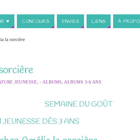
UR ♥
CONCOURS
ENVIES
LIENS
À PROPO
a la sorcière
sorcière
ATURE JEUNESSE
,
- ALBUMS
,
ALBUMS 3-6 ANS
SEMAINE DU GOÛT
 JEUNESSE DÈS 3 ANS