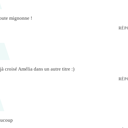
t toute mignonne !
RÉP
jà croisé Amélia dans un autre titre :)
RÉP
eaucoup