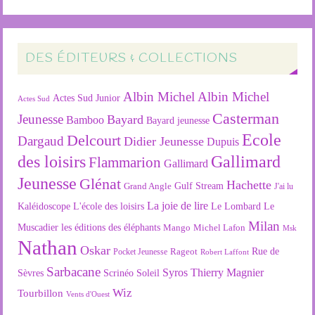
DES ÉDITEURS & COLLECTIONS
Albin Michel
Albin Michel
Actes Sud Junior
Actes Sud
Casterman
Jeunesse
Bayard
Bamboo
Bayard jeunesse
Ecole
Delcourt
Dargaud
Didier Jeunesse
Dupuis
des loisirs
Gallimard
Flammarion
Gallimard
Jeunesse
Glénat
Hachette
Gulf Stream
Grand Angle
J'ai lu
La joie de lire
L'école des loisirs
Kaléidoscope
Le Lombard
Le
Milan
Muscadier
les éditions des éléphants
Mango
Michel Lafon
Msk
Nathan
Oskar
Rageot
Rue de
Pocket Jeunesse
Robert Laffont
Sarbacane
Syros
Thierry Magnier
Soleil
Sèvres
Scrinéo
Wiz
Tourbillon
Vents d'Ouest