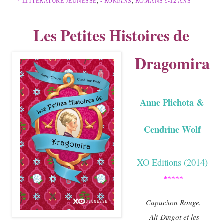
* LITTÉRATURE JEUNESSE
,
- ROMANS
,
ROMANS 9-12 ANS
Les Petites Histoires de
Dragomira
Anne Plichota &
Cendrine Wolf
XO Editions (2014)
*****
Capuchon
Rouge,
Ali-Dingot et les