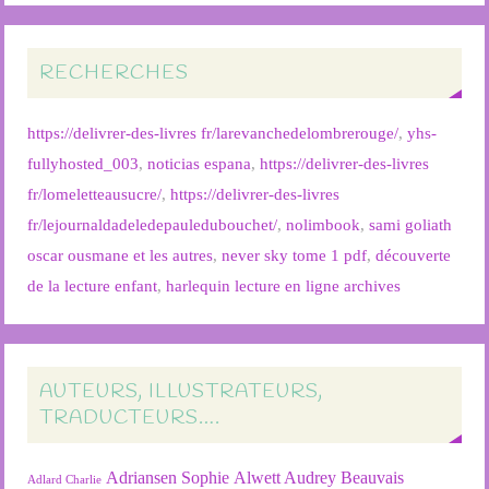
RECHERCHES
https://delivrer-des-livres fr/larevanchedelombrerouge/
,
yhs-
fullyhosted_003
,
noticias espana
,
https://delivrer-des-livres
fr/lomeletteausucre/
,
https://delivrer-des-livres
fr/lejournaldadeledepauledubouchet/
,
nolimbook
,
sami goliath
oscar ousmane et les autres
,
never sky tome 1 pdf
,
découverte
de la lecture enfant
,
harlequin lecture en ligne archives
AUTEURS, ILLUSTRATEURS,
TRADUCTEURS….
Adriansen Sophie
Alwett Audrey
Beauvais
Adlard Charlie