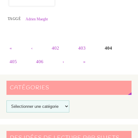
TAGGÉ
Adrien Maeght
«
‹
402
403
404
405
406
›
»
CATÉGORIES
DES IDÉES DE LECTURE PAR SUJETS