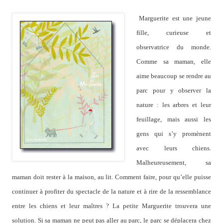
Margu
erite est
un
e jeune
fille, curieuse et
observatrice du monde.
Comme sa maman, elle
aime beaucoup se rendre au
parc pour y observer la
nature : les arbres et leur
feuillage, mais aussi les
gens qui s’y promènent
avec leurs chiens.
Malheureusement, sa
maman doit rester à la maison, au lit. Comment faire, pour qu’elle puisse
continuer à profiter du spectacle de la nature et à rire de la ressemblance
entre l
es chiens et leur m
aîtres
? La petite Ma
rguerite trouvera une
solution. Si sa maman ne peut pas aller au parc, le parc se déplacera chez