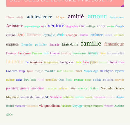
amour
amitié
adolescence
Angleterre
19ème siècle
Afrique
aventure
Animaux
conte
chat
apprentissage
art
biographie
collège
contes
Couple
enfance
deuil
école
Différence
écologie
enfants
cuisine
dystopie
écriture
enfant
famille
fantastique
enquête
Etats-Unis
Enquête policière
Entraide
histoire
Fantasy
Fantômes
Guerre
Femmes
forêt
handicap
harcèlement
hiver
homosexualité
humour
japon
île
imaginaire
imagination
Immigration
Inde
Italie
lecture
liberté
livre
magie
musique
loup
maladie
mort
Londres
lycée
mer
Meurtres
Moyen Age
mystère
nature
Noël
Paris
peur
poésie
policier
neige
New-York
nouvelles
Ours
peinture
pouvoir
première guerre mondiale
racisme
science fiction
Seconde Guerre
religion
rêve
Mondiale
secrets de famille
solitude
SF
Solidarité
sorcière
souris
Souvenirs
survie
théâtre
vie quotidienne
voyage
thriller
vacances
vengeance
violence
voyage temporel
Western
XIXème
siècle